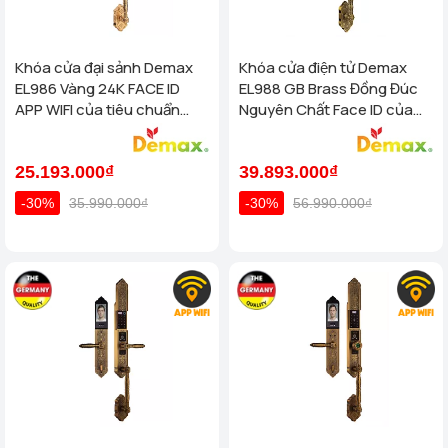
Khóa cửa đại sảnh Demax
Khóa cửa điện tử Demax
EL986 Vàng 24K FACE ID
EL988 GB Brass Đồng Đúc
APP WIFI của tiêu chuẩn
Nguyên Chất Face ID của
Đức
tiêu chuẩn Đức
25.193.000₫
39.893.000₫
-30%
35.990.000₫
-30%
56.990.000₫