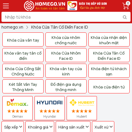
0
homego.vn
Khóa Cửa Tân Cổ Điển Face ID
Khóa cửa nhôm
Khóa cửa nhận diện
Khóa cửa vân tay
chống nước
khuôn mặt
Khóa vân tay tân cổ
Khóa Cửa Nhôm
Khóa Cửa Tân Cổ
điển
Face ID
Điển Face ID
Khóa Cửa Cổng Sắt
Khóa vân tay cửa
Khóa điện tử khách
Chống Nước
kính
sạn
Két Sắt Vân Tay
Đồ điện gia dụng
Khóa cửa điện tử
Thông Minh
thông minh
Demax
Hyundai
Hubert
Sắp xếp
Khoảng giá
Hãng sản xuất
Xuất xứ