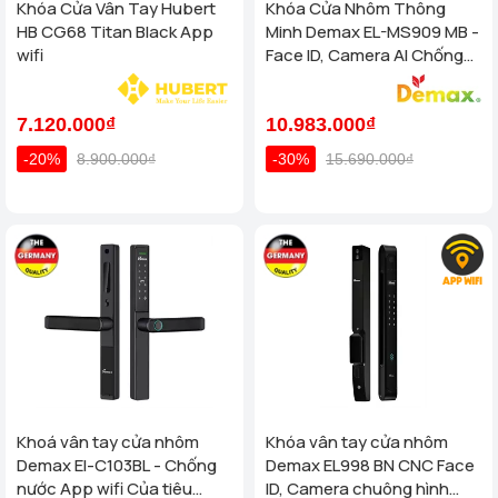
Khóa Cửa Vân Tay Hubert
Khóa Cửa Nhôm Thông
HB CG68 Titan Black App
Minh Demax EL-MS909 MB -
wifi
Face ID, Camera AI Chống
Nước IP66 Cho Cửa Nhôm
Cao Cấp
7.120.000₫
10.983.000₫
-20%
8.900.000₫
-30%
15.690.000₫
Khoá vân tay cửa nhôm
Khóa vân tay cửa nhôm
Demax El-C103BL - Chống
Demax EL998 BN CNC Face
nước App wifi Của tiêu
ID, Camera chuông hình