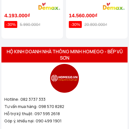
chuẩn Đức
chống nước của tiêu chuẩn
Đức
4.193.000₫
14.560.000₫
-30%
5.990.000₫
-30%
20.800.000₫
HỘ KINH DOANH NHÀ THÔNG MINH HOMEGO - BẾP VŨ
SƠN
Hotline:
082 3737 333
Tư vấn mua hàng:
098 570 8282
Hỗ trợ kỹ thuật:
097 595 2618
Góp ý, khiếu nại:
090 499 1901