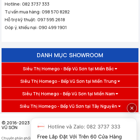
Hotline:
082 3737 333
Tư vấn mua hàng:
098 570 8282
Hỗ trợ kỹ thuật:
097 595 2618
Góp ý, khiếu nại:
090 499 1901
DANH MỤC SHOWROOM
Siêu Thị Homego - Bếp Vũ Sơn tại Miền Bắc
Siêu Thị Homego - Bếp Vũ Sơn tại Miền Trung
Siêu Thị Homego - Bếp Vũ Sơn tại Miền Nam
Siêu Thị Homego - Bếp Vũ Sơn tại Tây Nguyên
© 2016-2023 HỘ KINH DOANH NHÀ THÔNG MNH HOMEGO - BẾP
Hotline và Zalo: 082 3737 333
VŨ SƠN
Free Lắp Đặt Với Trên 60 Cửa Hàng 
Chuyên phân phối Thiết bị nhà thông minh,
khóa cửa vân tay
chính hãng, đa dạng,