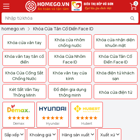
0
homego.vn
Khóa Cửa Tân Cổ Điển Face ID
Khóa cửa nhôm
Khóa cửa nhận diện
Khóa cửa vân tay
chống nước
khuôn mặt
Khóa vân tay tân cổ
Khóa Cửa Nhôm
Khóa Cửa Tân Cổ
điển
Face ID
Điển Face ID
Khóa Cửa Cổng Sắt
Khóa vân tay cửa
Khóa điện tử khách
Chống Nước
kính
sạn
Két Sắt Vân Tay
Đồ điện gia dụng
Khóa cửa điện tử
Thông Minh
thông minh
Demax
Hyundai
Hubert
Sắp xếp
Khoảng giá
Hãng sản xuất
Xuất xứ