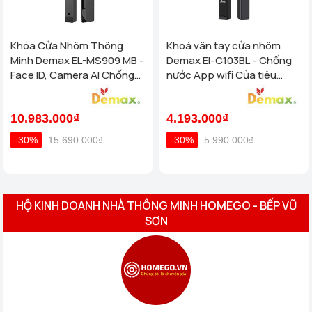
Khóa Cửa Nhôm Thông
Khoá vân tay cửa nhôm
Minh Demax EL-MS909 MB -
Demax El-C103BL - Chống
Face ID, Camera AI Chống
nước App wifi Của tiêu
Nước IP66 Cho Cửa Nhôm
chuẩn Đức
Cao Cấp
10.983.000₫
4.193.000₫
-30%
15.690.000₫
-30%
5.990.000₫
HỘ KINH DOANH NHÀ THÔNG MINH HOMEGO - BẾP VŨ
SƠN