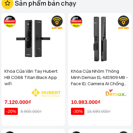
Sản phẩm bán chạy
Khóa Cửa Vân Tay Hubert
Khóa Cửa Nhôm Thông
HB CG68 Titan Black App
Minh Demax EL-MS909 MB -
wifi
Face ID, Camera AI Chống
Nước IP66 Cho Cửa Nhôm
Cao Cấp
7.120.000₫
10.983.000₫
-20%
8.900.000₫
-30%
15.690.000₫