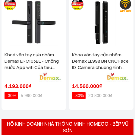
Khoá vân tay cửa nhôm
Khóa vân tay cửa nhôm
Demax El-C103BL - Chống
Demax EL998 BN CNC Face
nước App wifi Của tiêu
ID, Camera chuông hình
chuẩn Đức
chống nước của tiêu chuẩn
Đức
4.193.000₫
14.560.000₫
-30%
5.990.000₫
-30%
20.800.000₫
HỘ KINH DOANH NHÀ THÔNG MINH HOMEGO - BẾP VŨ
SƠN