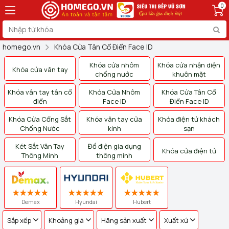
0
homego.vn
Khóa Cửa Tân Cổ Điển Face ID
Khóa cửa nhôm
Khóa cửa nhận diện
Khóa cửa vân tay
chống nước
khuôn mặt
Khóa vân tay tân cổ
Khóa Cửa Nhôm
Khóa Cửa Tân Cổ
điển
Face ID
Điển Face ID
Khóa Cửa Cổng Sắt
Khóa vân tay cửa
Khóa điện tử khách
Chống Nước
kính
sạn
Két Sắt Vân Tay
Đồ điện gia dụng
Khóa cửa điện tử
Thông Minh
thông minh
Demax
Hyundai
Hubert
Sắp xếp
Khoảng giá
Hãng sản xuất
Xuất xứ