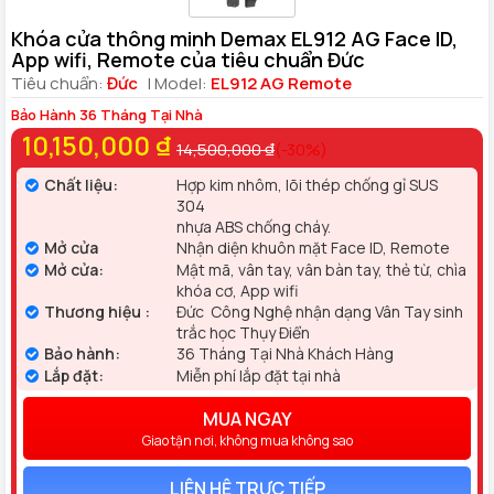
Khóa cửa thông minh Demax EL912 AG Face ID,
App wifi, Remote của tiêu chuẩn Đức
Tiêu chuẩn:
Đức
| Model:
EL912 AG Remote
Bảo Hành 36 Tháng Tại Nhà
10,150,000 ₫
14,500,000 ₫
(-30%)
Chất liệu:
Hợp kim nhôm, lõi thép chống gỉ SUS
304
nhựa ABS chống cháy.
Mở cửa
Nhận diện khuôn mặt Face ID, Remote
Mở cửa:
Mật mã, vân tay, vân bàn tay, thẻ từ, chìa
khóa cơ, App wifi
Thương hiệu :
Đức Công Nghệ nhận dạng Vân Tay sinh
trắc học Thụy Điển
Bảo hành:
36 Tháng Tại Nhà Khách Hàng
Lắp đặt:
Miễn phí lắp đặt tại nhà
MUA NGAY
Giao tận nơi, không mua không sao
LIÊN HỆ TRỰC TIẾP