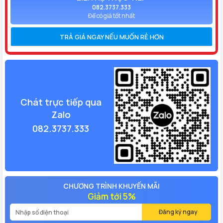
082.3737.333
Để có giá tốt nhất
TRẢ GIÁ NGAY NẾU MUỐN RẺ HƠN
Chát trực tiếp qua
Zalo
082.3737.333
CHƯƠNG TRÌNH KHUYẾN MÃI
Giảm tới 5%
Đăng ký ngay