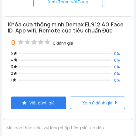
Xem Thêm Nội Dung
Khóa cửa thông minh Demax EL912 AG Face
ID, App wifi, Remote của tiêu chuẩn Đức
0
0 đánh giá
5
0%
4
0%
3
0%
2
0%
1
0%
KHÓA NHẬN DIỆN KHUÔN MẶT DEMAX EL912
Viết đánh giá
Xem 0 đánh giá
AG- TIÊU CHUẨN ĐỨC
Khóa vân tay Demax EL912 AG Face I
D thực sự hấp dẫn
người tiêu dùng nhờ các tính năng hiện đại đi đầu xu hướng
công nghệ 4.0, mời quý vị khách quý tham khảo thông số kỹ