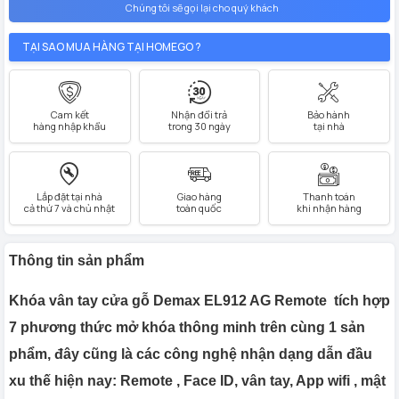
Chúng tôi sẽ gọi lại cho quý khách
TẠI SAO MUA HÀNG TẠI HOMEGO ?
Cam kết
Nhận đổi trả
Bảo hành
hàng nhập khẩu
trong 30 ngày
tại nhà
Lắp đặt tại nhà
Giao hàng
Thanh toán
cả thứ 7 và chủ nhật
toàn quốc
khi nhận hàng
Thông tin sản phẩm
Khóa vân tay cửa gỗ Demax EL912 AG Remote tích hợp
7 phương thức mở khóa thông minh trên cùng 1 sản
phẩm, đây cũng là các công nghệ nhận dạng dẫn đầu
xu thế hiện nay: Remote , Face ID, vân tay, App wifi , mật