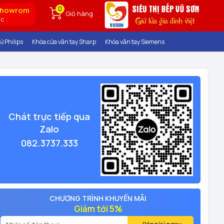
0
showrom
Giỏ hàng
ốc
ử Philips
Khóa cửa vân tay Sharp
Khóa vân tay Siemens
Chát trực tiếp qua
Zalo
082.3737.333
CHƯƠNG TRÌNH KHUYẾN MÃI
Giảm tới 5%