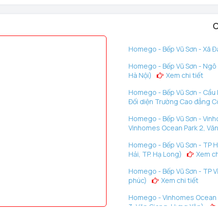
a có nút reset sẽ giúp khóa trở về trạng thái như mới, có
người dùng.
C
ảnh Pin yếu sau một thời gian sử dụng. Thông thường thông
 pin 1 tháng.
Homego - Bếp Vũ Sơn - Xã Đà
dùng mở sai, sẽ ngưng hoạt động trong vài phút.
Homego - Bếp Vũ Sơn - Ngô G
sở hữu tính năng chống đập phá. Khi có lực tác động lên
Hà Nội)
Xem chi tiết
Homego - Bếp Vũ Sơn - Cầu D
Đối diện Trường Cao đẳng C
Homego - Bếp Vũ Sơn - Vinh
Vinhomes Ocean Park 2, Văn
Homego - Bếp Vũ Sơn - TP H
Hải, TP. Hạ Long)
Xem chi
Homego - Bếp Vũ Sơn - TP Vĩ
phúc)
Xem chi tiết
Homego - Vinhomes Ocean P
3, Văn Giang, Hưng Yên)