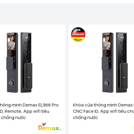
Homego - Bếp Vũ Sơn - Tô Hi
Phòng)
Xem chi tiết
Homego - Bếp Vũ Sơn - Lê T
Nghị, Hải Phòng)
Xem chi
Homego - Ngô Quyền - TP Hả
Xem chi tiết
Homego - Bếp Vũ Sơn - Tuy
Trấn Sơn Dương, Huyện Sơn
Homego - Bếp Vũ Sơn - TP Th
- P Lam Sơn - TP Thanh Hoá
Homego - Bếp Vũ Sơn - Nông
Nông Cống, Thanh Hóa)
Homego - Bếp Vũ Sơn - Hùn
thông minh Demax EL966 Pro
Khóa cửa thông minh Demax 
Xem chi tiết
D, Remote, App wifi tiêu
CNC Face ID, App wifi tiêu c
Homego - Bếp Vũ Sơn - TP N
 chống nước
chống nước
(cạnh cà phê Bách Viên) TP
Homego - Bếp Vũ Sơn - TP V