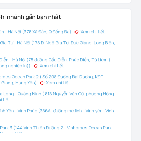
hi nhánh gần bạn nhất
n - Hà Nội (378 Xã Đàn, Q Đống Đa)
Xem chi tiết
ia Tự - Hà Nội (175 Đ. Ngô Gia Tự, Đức Giang, Long Biên,
iễn - Hà Nội (75 đường Cầu Diễn, Phúc Diễn, Từ Liêm (
ông nghiệp In))
Xem chi tiết
omes Ocean Park 2 ( Số 208 Đường Đại Dương, KĐT
 Giang, Hưng Yên)
Xem chi tiết
ạ Long - Quảng Ninh ( 815 Nguyễn Văn Cừ, phường Hồng
 tiết
nh Yên - Vĩnh Phúc (356A- đường mê linh - Vĩnh yên- Vĩnh
ark 3 (144 Vịnh Thiên Đường 2 - Vinhomes Ocean Park
Xem chi tiết