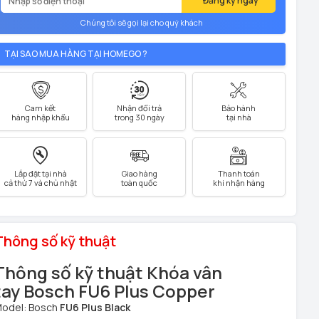
Đăng ký ngay
Chúng tôi sẽ gọi lại cho quý khách
TẠI SAO MUA HÀNG TẠI HOMEGO ?
Cam kết
Nhận đổi trả
Bảo hành
hàng nhập khẩu
trong 30 ngày
tại nhà
Lắp đặt tại nhà
Giao hàng
Thanh toán
cả thứ 7 và chủ nhật
toàn quốc
khi nhận hàng
Thông số kỹ thuật
Thông số kỹ thuật Khóa vân
tay Bosch
FU6 Plus Copper
odel: Bosch
FU6 Plus Black