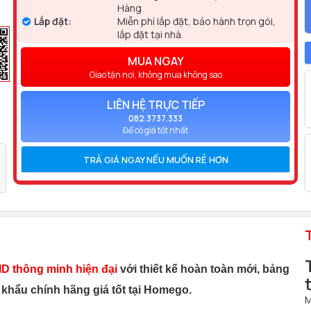
Hàng
Lắp đặt:
Miễn phí lắp đặt, bảo hành trọn gói,
lắp đặt tại nhà.
MUA NGAY
Giao tận nơi, không mua không sao
LIÊN HỆ TRỰC TIẾP
082.3737.333
Để có giá tốt nhất
TRẢ GIÁ NGAY NẾU MUỐN RẺ HƠN
D thông minh hiện đại
với thiết kế hoàn toàn mới, bảng
 khẩu chính hãng giá tốt tại Homego.
M