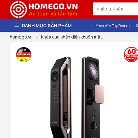
DANH MỤC SẢN PHẨM
Khóa Vân Tay Demax
K
homego.vn
Khóa cửa nhận diện khuôn mặt