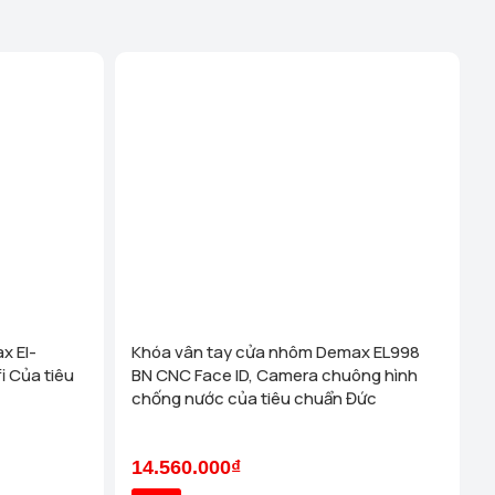
x El-
Khóa vân tay cửa nhôm Demax EL998
i Của tiêu
BN CNC Face ID, Camera chuông hình
chống nước của tiêu chuẩn Đức
14.560.000₫