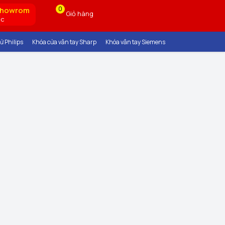
0
showrom
Giỏ hàng
ốc
ử Philips
Khóa cửa vân tay Sharp
Khóa vân tay Siemens