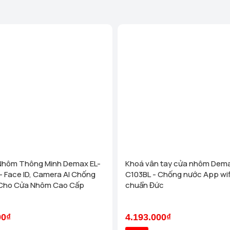
Nhôm Thông Minh Demax EL-
Khoá vân tay cửa nhôm Dema
 Face ID, Camera AI Chống
C103BL - Chống nước App wif
 Cho Cửa Nhôm Cao Cấp
chuẩn Đức
00₫
4.193.000₫