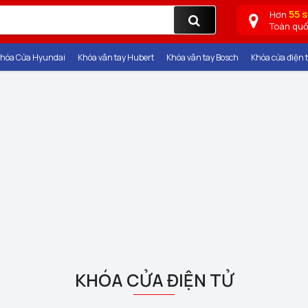
55 
Hơn
Toàn qu
hóa Cửa Hyundai
Khóa vân tay Hubert
Khóa vân tay Bosch
Khóa cửa điện t
KHÓA CỬA ĐIỆN TỬ