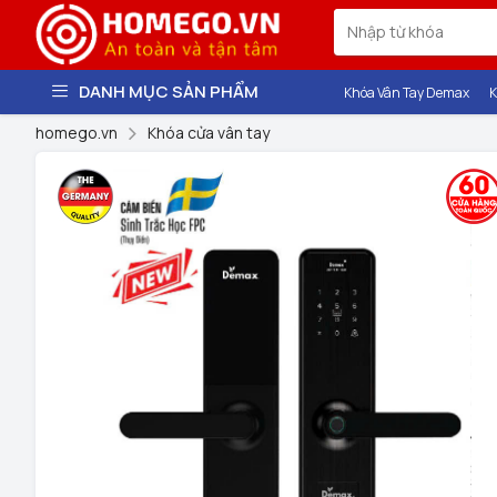
DANH MỤC SẢN PHẨM
Khóa Vân Tay Demax
K
homego.vn
Khóa cửa vân tay