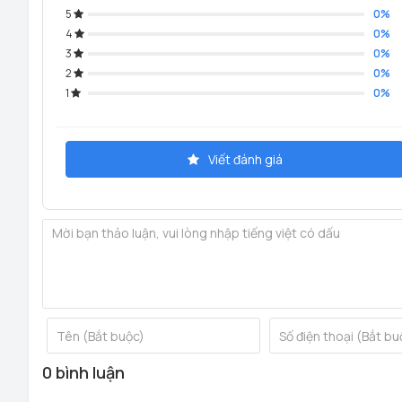
5
0%
4
0%
3
0%
2
0%
1
Thông số khoá cửa vân tay Demax EL628 BN App wifi
0%
Viết đánh giá
0 bình luận