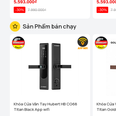
5.593.000₫
5.593.00
-30%
7.990.000₫
-30%
7.
Sản Phẩm bán chạy
Khóa Cửa Vân Tay Hubert HB CG68
Khóa Cửa 
Titan Black App wifi
Titan Gold