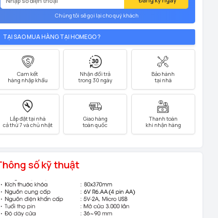
Đăng ký ngay
Chúng tôi sẽ gọi lại cho quý khách
TẠI SAO MUA HÀNG TẠI HOMEGO ?
Cam kết
Nhận đổi trả
Bảo hành
hàng nhập khẩu
trong 30 ngày
tại nhà
Lắp đặt tại nhà
Giao hàng
Thanh toán
cả thứ 7 và chủ nhật
toàn quốc
khi nhận hàng
Thông số kỹ thuật