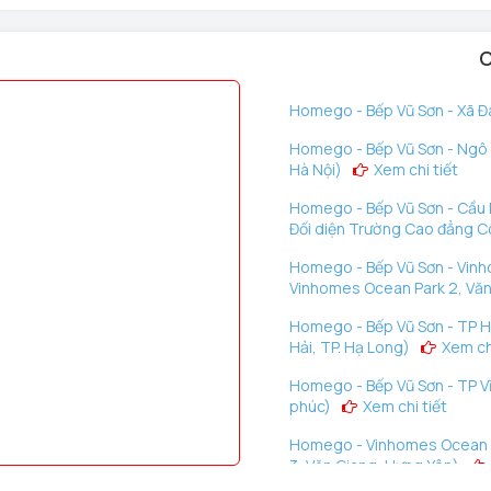
C
Homego - Bếp Vũ Sơn - Xã Đà
Homego - Bếp Vũ Sơn - Ngô G
Hà Nội)
Xem chi tiết
Homego - Bếp Vũ Sơn - Cầu D
Đối diện Trường Cao đẳng C
Homego - Bếp Vũ Sơn - Vinh
trên toàn quốc phân phối sản phẩm
khóa cửa vân tay Demax
Vinhomes Ocean Park 2, Văn
 tránh mua phải hàng giả, hàng kém chất lượng bạn hãy liên
Homego - Bếp Vũ Sơn - TP H
ược hỗ trợ nhanh nhất.
Hải, TP. Hạ Long)
Xem chi
Homego - Bếp Vũ Sơn - TP Vĩ
phúc)
Xem chi tiết
Homego - Vinhomes Ocean P
3, Văn Giang, Hưng Yên)