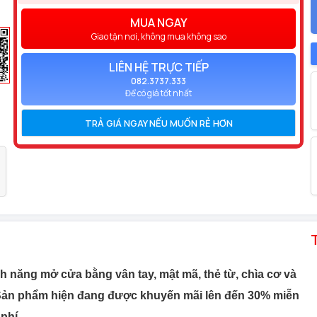
MUA NGAY
Giao tận nơi, không mua không sao
LIÊN HỆ TRỰC TIẾP
082.3737.333
Để có giá tốt nhất
TRẢ GIÁ NGAY NẾU MUỐN RẺ HƠN
 năng mở cửa bằng vân tay, mật mã, thẻ từ, chìa cơ và
o. Sản phẩm hiện đang được khuyến mãi lên đến 30% miễn
phí.