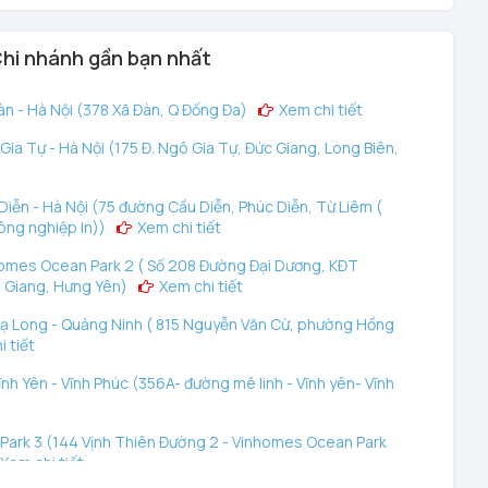
hi nhánh gần bạn nhất
n - Hà Nội (378 Xã Đàn, Q Đống Đa)
Xem chi tiết
ia Tự - Hà Nội (175 Đ. Ngô Gia Tự, Đức Giang, Long Biên,
iễn - Hà Nội (75 đường Cầu Diễn, Phúc Diễn, Từ Liêm (
ông nghiệp In))
Xem chi tiết
omes Ocean Park 2 ( Số 208 Đường Đại Dương, KĐT
 Giang, Hưng Yên)
Xem chi tiết
ạ Long - Quảng Ninh ( 815 Nguyễn Văn Cừ, phường Hồng
 tiết
nh Yên - Vĩnh Phúc (356A- đường mê linh - Vĩnh yên- Vĩnh
ark 3 (144 Vịnh Thiên Đường 2 - Vinhomes Ocean Park
Xem chi tiết