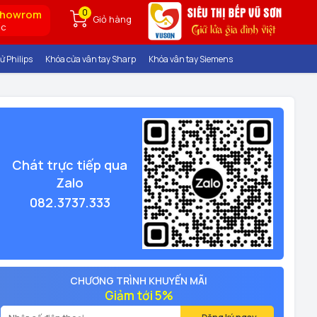
0
showrom
Giỏ hàng
ốc
ử Philips
Khóa cửa vân tay Sharp
Khóa vân tay Siemens
Chát trực tiếp qua
Zalo
082.3737.333
CHƯƠNG TRÌNH KHUYẾN MÃI
Giảm tới 5%