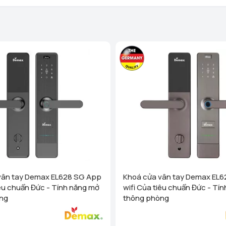
Homego - Bếp Vũ Sơn - Tô Hi
Phòng)
Xem chi tiết
Homego - Bếp Vũ Sơn - Lê T
Nghị, Hải Phòng)
Xem chi
Homego - Ngô Quyền - TP Hả
Xem chi tiết
Homego - Bếp Vũ Sơn - Tuy
Trấn Sơn Dương, Huyện Sơn
Homego - Bếp Vũ Sơn - TP Th
- P Lam Sơn - TP Thanh Hoá
Homego - Bếp Vũ Sơn - Nông
Nông Cống, Thanh Hóa)
Homego - Bếp Vũ Sơn - Hùn
vân tay Demax EL628 SG App
Khoá cửa vân tay Demax EL6
Xem chi tiết
iêu chuẩn Đức - Tính năng mở
wifi Của tiêu chuẩn Đức - Tí
Homego - Bếp Vũ Sơn - TP N
ng
thông phòng
(cạnh cà phê Bách Viên) TP
Homego - Bếp Vũ Sơn - TP V