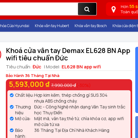
55 
Hơn
Toàn qu
hóa Cửa Hyundai
Khóa vân tay Hubert
Khóa vân tay Bosch
Khóa cửa điện t
Khoá cửa vân tay Demax EL628 BN App
wifi tiêu chuẩn Đức
Tiêu chuẩn:
Đức
| Model:
EL628 BN app wifi
Bảo Hành 36 Tháng Tại Nhà
5,593,000 ₫
7,990,000 ₫
(-30%)
Chất liệu:
Hợp kim kẽm, thép chống gỉ SUS 304
nhựa ABS chống cháy.
Thương
Đức - Công Nghệ nhận dạng Vân Tay sinh trắc
hiệu
học Thụy Điển
Mở cửa:
Mật mã, vân tay,thẻ từ, chìa khóa cơ, app wifi
mở cửa từ xa
Bảo
36 Tháng Tại Địa Chỉ Nhà Khách Hàng
hành: