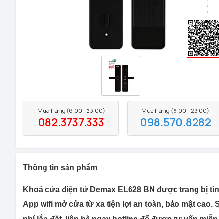
Mua hàng (6:00 - 23:00)
Mua hàng (6:00 - 23:00)
082.3737.333
098.570.8282
Thông tin sản phẩm
Khoá cửa điện tử Demax EL628 BN được trang bị tính
App wifi mở cửa từ xa tiện lợi an toàn, bảo mật ca
phí lắp đặt, liên hệ ngay hotline để được tư vấn miễn 