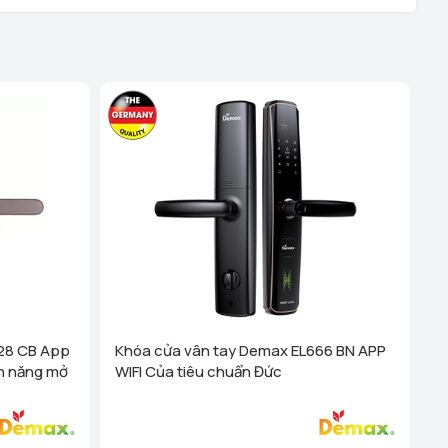
ệu - TP Hải Phòng (289 Tô Hiệu, Q Lê Chân. TP Hải
hanh Nghị - TP Hải Dương (248 Ngô Quyền, Lê Thanh
 tiết
i Dương (189 Ngô Quyền, P. Thanh Trung, Hải Dương)
ên Quang (Cổng Nhà Văn Hóa TDP Thôn Tân Phúc, Thị
 Dương)
Xem chi tiết
anh Hóa (Số 07 Đại Lộ Lê Lợi (Đối diện công viên Hội An)
)
Xem chi tiết
 Cống - TP Thanh Hóa (44 Đường Bà Triệu, Thái Hòa, tt.
Xem chi tiết
g Vương - Đà Nẵng (276 Hùng Vương, Quận Hải Châu)
28 CB App
Khóa cửa vân tay Demax EL666 BN APP
nh năng mở
WIFI Của tiêu chuẩn Đức
ha Trang - Khánh Hoà (1276 đường 2/4, P Vạn Thắng
 Nha Trang)
Xem chi tiết
inh - Nghệ An (58a Phạm Đình Toái, Phường Hà Huy Tập,