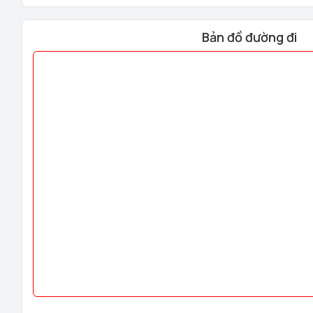
Bản đồ đường đi
Miễn phí lắp đặt, Bảo hành 3 năm tại nhà.
Hệ thống nhà thông minh Homego với hơn 50 cửa hàng 
EL628 BN app wifi
chính hãng đến tận tay khách hàng, để
hệ với chúng tôi qua đường dây nóng: 082.3737.333 để đ