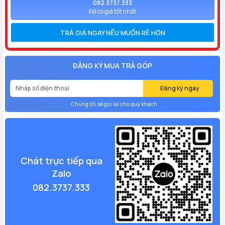
082.3737.333
Để có giá tốt nhất
TRẢ GIÁ NGAY NẾU MUỐN RẺ HƠN
ĐĂNG KÝ MUA TRẢ GÓP
Đăng ký ngay
Chúng tôi sẽ gọi lại cho quý khách
Chát trực tiếp qua
Zalo
082.3737.333