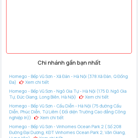
Chi nhánh gần bạn nhất
Vân tay: 100
Homego - Bếp Vũ Sơn - Xã Đàn - Hà Nội (378 Xã Đàn, Q Đống
Đa)
Xem chi tiết
Số thẻ từ: 100
Mật mã: 250 nhóm
Homego - Bếp Vũ Sơn - Ngô Gia Tự - Hà Nội (175 Đ. Ngô Gia
Tự, Đức Giang, Long Biên, Hà Nội)
Xem chi tiết
Thẻ từ theo máy: 2
Chìa khóa chống sao chép: 2
Homego - Bếp Vũ Sơn - Cầu Diễn - Hà Nội (75 đường Cầu
Diễn, Phúc Diễn, Từ Liêm ( Đối diện Trường Cao đẳng Công
Cơ chế đóng mở: Động cơ DC siêu nhỏ
nghiệp In))
Xem chi tiết
Nhiệt độ làm việc: -20°C-55°C
Homego - Bếp Vũ Sơn - Vinhomes Ocean Park 2 ( Số 208
Độ ẩm tương đối: 15%- 95%
Đường Đại Dương, KĐT Vinhomes Ocean Park 2, Văn Giang,
Màu hoàn thiện: Đen