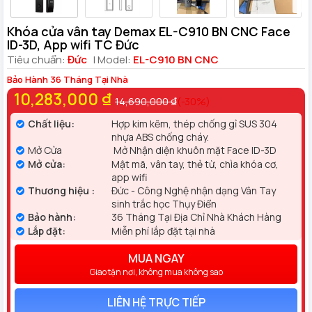
Khóa cửa vân tay Demax EL-C910 BN CNC Face
ID-3D, App wifi TC Đức
Tiêu chuẩn:
Đức
| Model:
EL-C910 BN CNC
Bảo Hành 36 Tháng Tại Nhà
10,283,000 ₫
14,690,000 ₫
(-30%)
Chất liệu:
Hợp kim kẽm, thép chống gỉ SUS 304
nhựa ABS chống cháy.
Mở Cửa
Mở Nhận diện khuôn mặt Face ID-3D
Mở cửa:
Mật mã, vân tay, thẻ từ, chìa khóa cơ,
app wifi
Thương hiệu :
Đức - Công Nghệ nhận dạng Vân Tay
sinh trắc học Thụy Điển
Bảo hành:
36 Tháng Tại Địa Chỉ Nhà Khách Hàng
Lắp đặt:
Miễn phí lắp đặt tại nhà
MUA NGAY
Giao tận nơi, không mua không sao
LIÊN HỆ TRỰC TIẾP