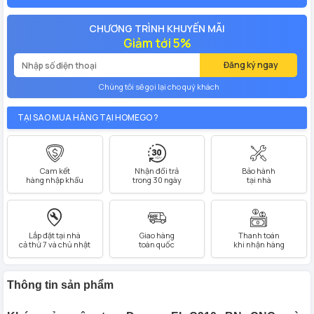
CHƯƠNG TRÌNH KHUYẾN MÃI
Giảm tới 5%
Đăng ký ngay
Chúng tôi sẽ gọi lại cho quý khách
TẠI SAO MUA HÀNG TẠI HOMEGO ?
Cam kết
Nhận đổi trả
Bảo hành
hàng nhập khẩu
trong 30 ngày
tại nhà
Lắp đặt tại nhà
Giao hàng
Thanh toán
cả thứ 7 và chủ nhật
toàn quốc
khi nhận hàng
Thông tin sản phẩm