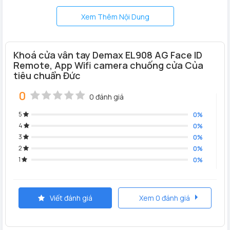
Xem Thêm Nội Dung
Khoá cửa vân tay Demax EL908 AG Face ID
Remote, App Wifi camera chuống cửa Của
tiêu chuẩn Đức
0
0 đánh giá
5
0%
4
0%
Chất liệu:
Khung viền
khoá cửa nhôm Demax EL908 AG
3
0%
CNC
làm bằng hợp kim nhôm nguyên khối phau CNC, tấm
2
0%
1
sắt sơn tĩnh điện, nhựa ABS chống cháy. thân khóa làm
0%
bằng thép không gỉ sus 304
Tính năng sản phẩm
Viết đánh giá
Xem 0 đánh giá
Nhận diện khuôn mặt Face ID
Mở khóa bằng App wifi