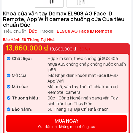
Khoá cửa vân tay Demax EL908 AG Face ID
Remote, App Wifi camera chuống cửa Của tiêu
chuẩn Đức
Tiêu chuẩn:
Đức
| Model:
EL908 AG Face ID Remote
Bảo Hành 36 Tháng Tại Nhà
13,860,000 ₫
19,800,000 ₫
(-30%)
Chất liệu:
Hợp kim kẽm, thép chống gỉ SUS 304
nhựa ABS chống cháy, chống nước chuẩn
Ip56
Mở Cửa
Mở Nhận diện khuôn mặt Face ID-3D ,
App Wifi
Mở cửa:
Mật mã, vân tay, thẻ từ, chìa khóa cơ,
Remote, camera
Thương hiệu :
Đức - Công Nghệ nhận dạng Vân Tay
sinh trắc học Thụy Điển
Bảo hành:
36 Tháng Tại Địa Chỉ Nhà Khách
MUA NGAY
Giao tận nơi, không mua không sao