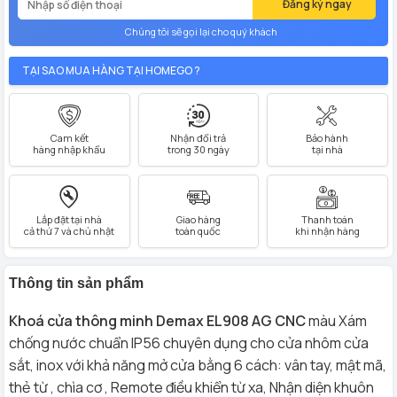
Đăng ký ngay
Chúng tôi sẽ gọi lại cho quý khách
TẠI SAO MUA HÀNG TẠI HOMEGO ?
Cam kết
Nhận đổi trả
Bảo hành
hàng nhập khẩu
trong 30 ngày
tại nhà
Lắp đặt tại nhà
Giao hàng
Thanh toán
cả thứ 7 và chủ nhật
toàn quốc
khi nhận hàng
Thông tin sản phẩm
Khoá cửa thông minh Demax EL908 AG CNC
màu Xám
chống nước chuẩn IP56 chuyên dụng cho cửa nhôm cửa
sắt, inox với khả năng mở cửa bằng 6 cách: vân tay, mật mã,
thẻ từ , chìa cơ , Remote điều khiển từ xa, Nhận diện khuôn