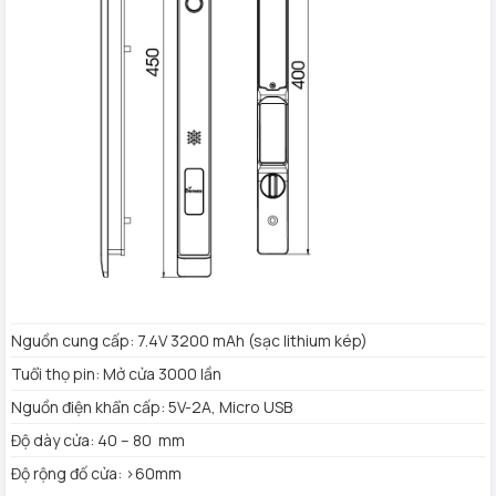
Số thẻ từ: 200
Mật mã động: 10 chữ số
Thẻ từ theo máy: 2
Chìa khóa chống sao chép:2
2 Remote điều khiển từ xa
Cơ chế đóng mở: Động cơ DC siêu nhỏ
Nhiệt độ làm việc: -20°C -60°C
Độ ẩm tương đối: 15% -95%
Màu hoàn thiện: Xám
Bảo hành: 3 năm
Nguồn cung cấp: 7.4V 3200 mAh (sạc lithium kép)
Tuổi thọ pin: Mở cửa 3000 lần
Nguồn điện khẩn cấp: 5V-2A, Micro USB
Độ dày cửa: 40 – 80 mm
Độ rộng đố cửa: >60mm