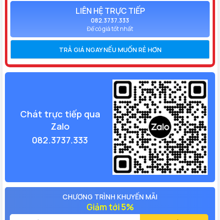
LIÊN HỆ TRỰC TIẾP
082.3737.333
Để có giá tốt nhất
TRẢ GIÁ NGAY NẾU MUỐN RẺ HƠN
Chát trực tiếp qua
Zalo
082.3737.333
CHƯƠNG TRÌNH KHUYẾN MÃI
Giảm tới 5%