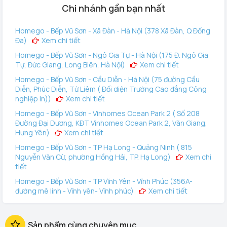
Chi nhánh gần bạn nhất
Homego - Bếp Vũ Sơn - Xã Đàn - Hà Nội (378 Xã Đàn, Q Đống
Đa)
Xem chi tiết
Homego - Bếp Vũ Sơn - Ngô Gia Tự - Hà Nội (175 Đ. Ngô Gia
Tự, Đức Giang, Long Biên, Hà Nội)
Xem chi tiết
Homego - Bếp Vũ Sơn - Cầu Diễn - Hà Nội (75 đường Cầu
Diễn, Phúc Diễn, Từ Liêm ( Đối diện Trường Cao đẳng Công
nghiệp In))
Xem chi tiết
Homego - Bếp Vũ Sơn - Vinhomes Ocean Park 2 ( Số 208
Đường Đại Dương, KĐT Vinhomes Ocean Park 2, Văn Giang,
Hưng Yên)
Xem chi tiết
Homego - Bếp Vũ Sơn - TP Hạ Long - Quảng Ninh ( 815
Nguyễn Văn Cừ, phường Hồng Hải, TP. Hạ Long)
Xem chi
tiết
Homego - Bếp Vũ Sơn - TP Vĩnh Yên - Vĩnh Phúc (356A-
đường mê linh - Vĩnh yên- Vĩnh phúc)
Xem chi tiết
Homego - Vinhomes Ocean Park 3 (144 Vịnh Thiên Đường 2
- Vinhomes Ocean Park 3, Văn Giang, Hưng Yên)
Xem
Sản phẩm cùng chuyên mục
chi tiết