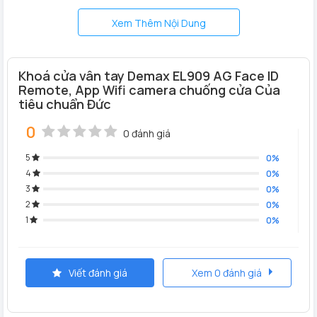
Xem Thêm Nội Dung
Khoá cửa vân tay Demax EL909 AG Face ID
Remote, App Wifi camera chuống cửa Của
tiêu chuẩn Đức
0
0 đánh giá
5
0%
4
0%
3
0%
2
0%
Chất liệu:
Khung viền
khoá cửa nhôm Demax EL909 AG
1
0%
CNC
làm bằng hợp kim nhôm nguyên khối phau CNC, tấm
sắt sơn tĩnh điện, nhựa ABS chống cháy. thân khóa làm
bằng thép không gỉ sus 304
Viết đánh giá
Xem 0 đánh giá
Tính năng sản phẩm