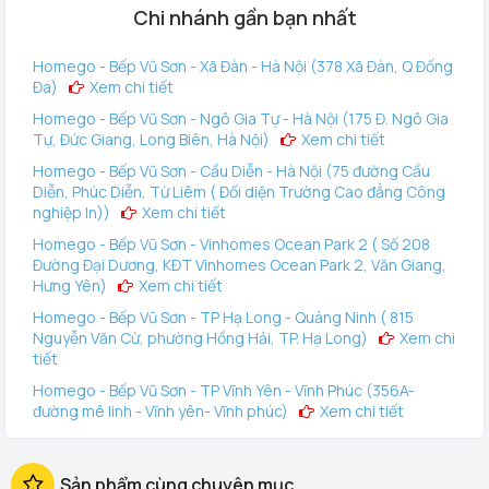
Chi nhánh gần bạn nhất
Homego - Bếp Vũ Sơn - Xã Đàn - Hà Nội (378 Xã Đàn, Q Đống
Đa)
Xem chi tiết
Homego - Bếp Vũ Sơn - Ngô Gia Tự - Hà Nội (175 Đ. Ngô Gia
Tự, Đức Giang, Long Biên, Hà Nội)
Xem chi tiết
Homego - Bếp Vũ Sơn - Cầu Diễn - Hà Nội (75 đường Cầu
Diễn, Phúc Diễn, Từ Liêm ( Đối diện Trường Cao đẳng Công
nghiệp In))
Xem chi tiết
Homego - Bếp Vũ Sơn - Vinhomes Ocean Park 2 ( Số 208
Đường Đại Dương, KĐT Vinhomes Ocean Park 2, Văn Giang,
Hưng Yên)
Xem chi tiết
Homego - Bếp Vũ Sơn - TP Hạ Long - Quảng Ninh ( 815
Nguyễn Văn Cừ, phường Hồng Hải, TP. Hạ Long)
Xem chi
tiết
Homego - Bếp Vũ Sơn - TP Vĩnh Yên - Vĩnh Phúc (356A-
đường mê linh - Vĩnh yên- Vĩnh phúc)
Xem chi tiết
Homego - Vinhomes Ocean Park 3 (144 Vịnh Thiên Đường 2
- Vinhomes Ocean Park 3, Văn Giang, Hưng Yên)
Xem
Sản phẩm cùng chuyên mục
chi tiết