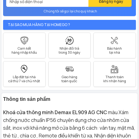
Đăng ký ngay
Chúng tôi sẽ gọi lại cho quý khách
TẠI SAO MUA HÀNG TẠI HOMEGO ?
Cam kết
Nhận đổi trả
Bảo hành
hàng nhập khẩu
trong 30 ngày
tại nhà
Lắp đặt tại nhà
Giao hàng
Thanh toán
cả thứ 7 và chủ nhật
toàn quốc
khi nhận hàng
Thông tin sản phẩm
Khoá cửa thông minh Demax EL909 AG CNC
màu Xám
chống nước chuẩn IP56 chuyên dụng cho cửa nhôm cửa
sắt, inox với khả năng mở cửa bằng 6 cách: vân tay, mật mã,
thẻ từ , chìa cơ , Remote điều khiển từ xa, Nhận diện khuôn