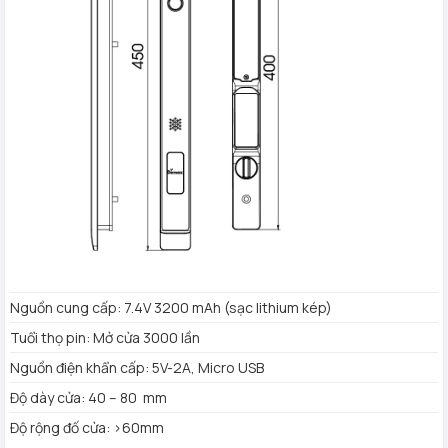
Số vân tay: 100
Số thẻ từ: 200
Mật mã động: 10 chữ số
Thẻ từ theo máy: 2
Chìa khóa chống sao chép:2
2 Remote điều khiển từ xa
Cơ chế đóng mở: Động cơ DC siêu nhỏ
Nhiệt độ làm việc: -20°C -60°C
Độ ẩm tương đối: 15% -95%
Màu hoàn thiện: Xám
Bảo hành: 3 năm
Nguồn cung cấp: 7.4V 3200 mAh (sạc lithium kép)
Tuổi thọ pin: Mở cửa 3000 lần
Nguồn điện khẩn cấp: 5V-2A, Micro USB
Độ dày cửa: 40 – 80 mm
Độ rộng đố cửa: >60mm