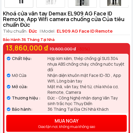
Khoá cửa vân tay Demax EL909 AG Face ID
Remote, App Wifi camera chuống cửa Của tiêu
chuẩn Đức
Tiêu chuẩn:
Đức
| Model:
EL909 AG Face ID Remote
Bảo Hành 36 Tháng Tại Nhà
13,860,000 ₫
19,800,000 ₫
(-30%)
Chất liệu:
Hợp kim kẽm, thép chống gỉ SUS 304
nhựa ABS chống cháy, chống nước tuyệt
đối
Mở Cửa
Nhận diện khuôn mặt Face ID-3D , App
Wifi, Lòng bàn tay
Mở cửa:
Mật mã, vân tay, thẻ từ, chìa khóa cơ,
Remote, Camera
Thương hiệu :
Đức - Công Nghệ nhận dạng Vân Tay
sinh trắc học Thụy Điển
Bảo hành:
36 Tháng Tại Địa Chỉ Nhà Khách
MUA NGAY
Giao tận nơi, không mua không sao