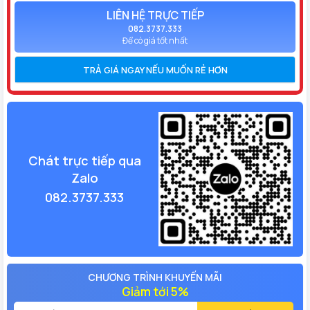
LIÊN HỆ TRỰC TIẾP
082.3737.333
Để có giá tốt nhất
TRẢ GIÁ NGAY NẾU MUỐN RẺ HƠN
Chát trực tiếp qua
Zalo
082.3737.333
CHƯƠNG TRÌNH KHUYẾN MÃI
Giảm tới 5%