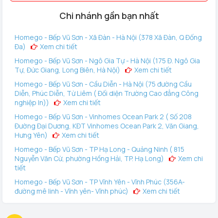
ứng mọi nhu cầu của quý khách hàng một cách nhanh nhất.
Chi nhánh gần bạn nhất
Hệ thống hơn 50 showroom bán và bảo hành trên toàn
quốc
Homego - Bếp Vũ Sơn - Xã Đàn - Hà Nội (378 Xã Đàn, Q Đống
Hệ thống nhà thông minh Homego - Bếp Vũ Sơn hiện có hơn
Đa)
Xem chi tiết
50 điểm bán hàng với chính sách miễn phí lắp đặt, vận
Homego - Bếp Vũ Sơn - Ngô Gia Tự - Hà Nội (175 Đ. Ngô Gia
chuyển tại nhà trên toàn quốc.
Tự, Đức Giang, Long Biên, Hà Nội)
Xem chi tiết
HÂN HẠNH ĐƯỢC PHỤC VỤ QUÝ KHÁCH!
Homego - Bếp Vũ Sơn - Cầu Diễn - Hà Nội (75 đường Cầu
Diễn, Phúc Diễn, Từ Liêm ( Đối diện Trường Cao đẳng Công
nghiệp In))
Xem chi tiết
Homego - Bếp Vũ Sơn - Vinhomes Ocean Park 2 ( Số 208
Đường Đại Dương, KĐT Vinhomes Ocean Park 2, Văn Giang,
Hưng Yên)
Xem chi tiết
Homego - Bếp Vũ Sơn - TP Hạ Long - Quảng Ninh ( 815
Nguyễn Văn Cừ, phường Hồng Hải, TP. Hạ Long)
Xem chi
tiết
Homego - Bếp Vũ Sơn - TP Vĩnh Yên - Vĩnh Phúc (356A-
đường mê linh - Vĩnh yên- Vĩnh phúc)
Xem chi tiết
Homego - Vinhomes Ocean Park 3 (144 Vịnh Thiên Đường 2
- Vinhomes Ocean Park 3, Văn Giang, Hưng Yên)
Xem