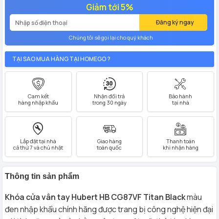
Giảm tới 5%
Đăng ký ngay
Chúng tôi sẽ gọi lại cho quý khách
TẠI SAO MUA HÀNG TẠI HOMEGO ?
Cam kết
Nhận đổi trả
Bảo hành
hàng nhập khẩu
trong 30 ngày
tại nhà
Lắp đặt tại nhà
Giao hàng
Thanh toán
cả thứ 7 và chủ nhật
toàn quốc
khi nhận hàng
Thông tin sản phẩm
Khóa cửa vân tay Hubert HB CG87VF Titan Black
màu
đen nhập khẩu chính hãng được trang bị công nghệ hiện đại