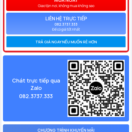
Giao tận nơi, không mua không sao
LIÊN HỆ TRỰC TIẾP
082.3737.333
Để có giá tốt nhất
TRẢ GIÁ NGAY NẾU MUỐN RẺ HƠN
Chát trực tiếp qua
Zalo
082.3737.333
CHƯƠNG TRÌNH KHUYẾN MÃI