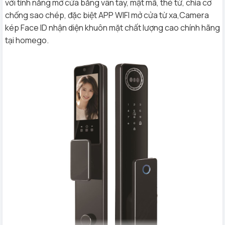
với tính năng mở cửa bằng vân tay, mật mã, thẻ từ, chìa cơ
chống sao chép, đặc biệt APP WIFI mở cửa từ xa,Camera
kép Face ID nhận diện khuôn mặt chất lượng cao chính hãng
tại homego.