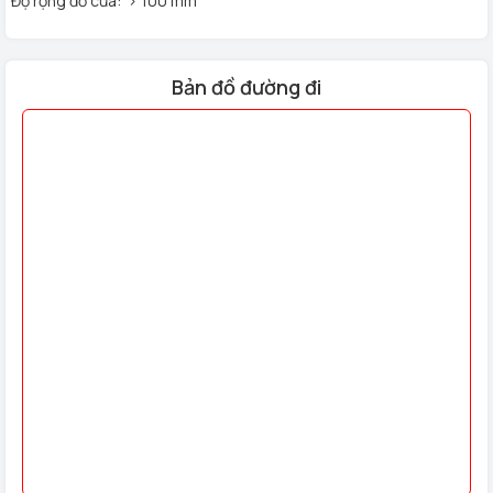
Độ rộng đố cửa: > 100 mm
Pin Lithium 5000m
Ah cho thời lượng sử dụng lâu hơn
Nhắc nhở pin yếu
Bản đồ đường đi
Số vân tay: 100
Số thẻ từ(cài đặt, sử dụng): 100
Số khuôn mặt cài đặt : 30
Thẻ từ theo máy: 2
Chìa khóa chống sao chép: 2
Cơ chế đóng mở: Động cơ DC siêu nhỏ
Nhiệt độ làm việc: -20 độ C ~ 70 độ C
Độ ẩm tương đối: 20% ~ 95%
Màu hoàn thiện: black
Với đội ngũ nhân viên nhiệt tình, nhiều kinh nghiệm trong lĩnh
vực lắp đặt
khóa cửa điện tử
, năng động, sáng tạo sẽ đáp