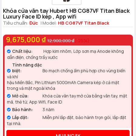
Khóa cửa vân tay Hubert HB CG87VF Titan Black
Luxury Face ID kép , App wifi
Tiêu chuẩn:
Đức
| Model:
HB CG87VF Titan Black
9,675,000 ₫
12,900,000 ₫
(-25%)
Chất liệu:
Hợp kim nhôm, Lớp sơn mạ Anode không
dẫn điện, chống trầy xước
Tính năng đặc
biệt:
Bo mạch chống ẩm phù hợp cho vùng biển
và khí
hậu Miền Bắc, Pin Lithium 5000mAh Camera kép ở cả mặt
trong và mặt ngoài khóa
Mở cửa:
Khóa cửa vân tay mở cửa bằng vân tay, mật
mã, thẻ từ, App Wifi, Face ID
Bảo hành:
3 năm
Lắp đặt:
Miễn phí lắp đặt, bảo hành trọn gói, lắp đặt
tại nhà.
MUA NGAY