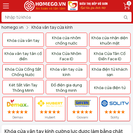
0
homego.vn
Khóa vân tay cửa kính
Khóa cửa nhôm
Khóa cửa nhận diện
Khóa cửa vân tay
chống nước
khuôn mặt
Khóa vân tay tân cổ
Khóa Cửa Nhôm
Khóa Cửa Tân Cổ
điển
Face ID
Điển Face ID
Khóa Cửa Cổng Sắt
Khóa vân tay cửa
Khóa điện tử khách
Chống Nước
kính
sạn
Két Sắt Vân Tay
Đồ điện gia dụng
Khóa cửa điện tử
Thông Minh
thông minh
Demax
Hubert
Giovani
Solity
Khóa cửa vân tay kính cường lực được làm bằng chật