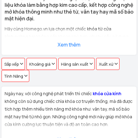
liệu khóa làm bằng hợp kim cao cấp, kết hợp công nghệ
mở khóa thông minh như thẻ từ, vân tay hay mã số bảo
mật hiện đại.
Hãy cùng Homego.vn lựa chọn một chiếc
khóa từ cửa
kính cường lực
không cần khoan phù hợp với nhu cầu sử dụng
cho
cửa kính văn phòng, cửa hàng, nhà riêng
Xem thêm
với hơn 100 vân
tay khác nhau !
Sắp xếp
Khoảng giá
Hãng sản xuất
Xuất xứ
Tính Năng
Ngày nay, với công nghệ phát triển thì chiếc
khóa cửa kính
không còn sử dụng chiếc chìa khóa cơ truyền thống, mà đã được
tích hợp thêm nhiều tính năng mở khóa như: vân tay, mã số bảo
mật hay thẻ từ nhỏ gọn. Những công nghệ mới này giúp mở khóa
cửa kính cường lực thuận tiện và độ an toàn cao hơn.
Xuất xứ:
Sản phẩm
khóa cửa kính cường lực
được Homego