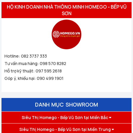
HỘ KINH DOANH NHÀ THÔNG MINH HOMEGO - BẾP VŨ
SƠN
Hotline:
082 3737 333
Tư vấn mua hàng:
098 570 8282
Hỗ trợ kỹ thuật:
097 595 2618
Góp ý, khiếu nại:
090 499 1901
DANH MỤC SHOWROOM
Siêu Thị Homego - Bếp Vũ Sơn tại Miền Bắc
Siêu Thị Homego - Bếp Vũ Sơn tại Miền Trung