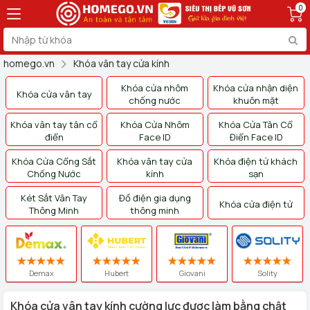
0
homego.vn
Khóa vân tay cửa kính
Khóa cửa nhôm
Khóa cửa nhận diện
Khóa cửa vân tay
chống nước
khuôn mặt
Khóa vân tay tân cổ
Khóa Cửa Nhôm
Khóa Cửa Tân Cổ
điển
Face ID
Điển Face ID
Khóa Cửa Cổng Sắt
Khóa vân tay cửa
Khóa điện tử khách
Chống Nước
kính
sạn
Két Sắt Vân Tay
Đồ điện gia dụng
Khóa cửa điện tử
Thông Minh
thông minh
Demax
Hubert
Giovani
Solity
Khóa cửa vân tay kính cường lực được làm bằng chật