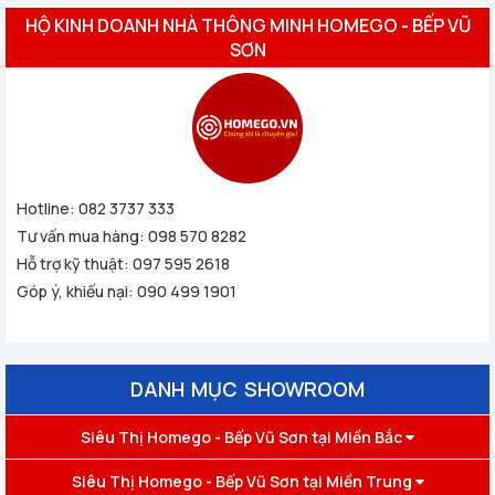
HỘ KINH DOANH NHÀ THÔNG MINH HOMEGO - BẾP VŨ
SƠN
Hotline:
082 3737 333
Tư vấn mua hàng:
098 570 8282
Hỗ trợ kỹ thuật:
097 595 2618
Góp ý, khiếu nại:
090 499 1901
DANH MỤC SHOWROOM
Siêu Thị Homego - Bếp Vũ Sơn tại Miền Bắc
Siêu Thị Homego - Bếp Vũ Sơn tại Miền Trung