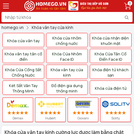
0
homego.vn
Khóa vân tay cửa kính
Khóa cửa nhôm
Khóa cửa nhận diện
Khóa cửa vân tay
chống nước
khuôn mặt
Khóa vân tay tân cổ
Khóa Cửa Nhôm
Khóa Cửa Tân Cổ
điển
Face ID
Điển Face ID
Khóa Cửa Cổng Sắt
Khóa vân tay cửa
Khóa điện tử khách
Chống Nước
kính
sạn
Két Sắt Vân Tay
Đồ điện gia dụng
Khóa cửa điện tử
Thông Minh
thông minh
Demax
Hubert
Giovani
Solity
Khóa cửa vân tay kính cường lực được làm bằng chật