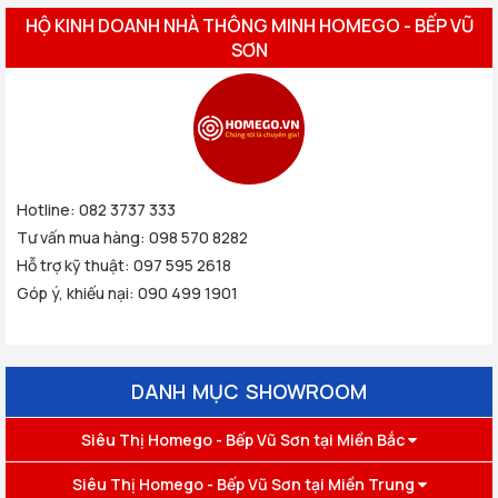
HỘ KINH DOANH NHÀ THÔNG MINH HOMEGO - BẾP VŨ
SƠN
Hotline:
082 3737 333
Tư vấn mua hàng:
098 570 8282
Hỗ trợ kỹ thuật:
097 595 2618
Góp ý, khiếu nại:
090 499 1901
DANH MỤC SHOWROOM
Siêu Thị Homego - Bếp Vũ Sơn tại Miền Bắc
Siêu Thị Homego - Bếp Vũ Sơn tại Miền Trung