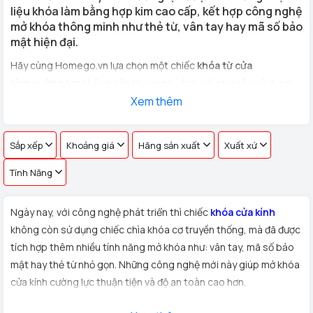
liệu khóa làm bằng hợp kim cao cấp, kết hợp công nghệ
mở khóa thông minh như thẻ từ, vân tay hay mã số bảo
mật hiện đại.
Hãy cùng Homego.vn lựa chọn một chiếc
khóa từ cửa
kính cường lực
không cần khoan phù hợp với nhu cầu sử dụng
cho
cửa kính văn phòng, cửa hàng, nhà riêng
Xem thêm
với hơn 100 vân
tay khác nhau !
Sắp xếp
Khoảng giá
Hãng sản xuất
Xuất xứ
Tính Năng
Ngày nay, với công nghệ phát triển thì chiếc
khóa cửa kính
không còn sử dụng chiếc chìa khóa cơ truyền thống, mà đã được
tích hợp thêm nhiều tính năng mở khóa như: vân tay, mã số bảo
mật hay thẻ từ nhỏ gọn. Những công nghệ mới này giúp mở khóa
cửa kính cường lực thuận tiện và độ an toàn cao hơn.
Xuất xứ:
Sản phẩm
khóa cửa kính cường lực
được Homego