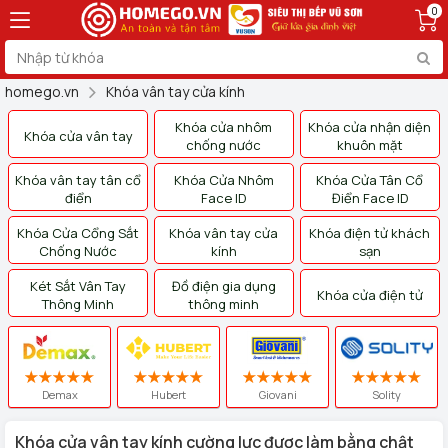
0
homego.vn
Khóa vân tay cửa kính
Khóa cửa nhôm
Khóa cửa nhận diện
Khóa cửa vân tay
chống nước
khuôn mặt
Khóa vân tay tân cổ
Khóa Cửa Nhôm
Khóa Cửa Tân Cổ
điển
Face ID
Điển Face ID
Khóa Cửa Cổng Sắt
Khóa vân tay cửa
Khóa điện tử khách
Chống Nước
kính
sạn
Két Sắt Vân Tay
Đồ điện gia dụng
Khóa cửa điện tử
Thông Minh
thông minh
Demax
Hubert
Giovani
Solity
Khóa cửa vân tay kính cường lực được làm bằng chật