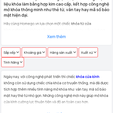
liệu khóa làm bằng hợp kim cao cấp, kết hợp công nghệ
mở khóa thông minh như thẻ từ, vân tay hay mã số bảo
mật hiện đại.
Hãy cùng Homego.vn lựa chọn một chiếc
khóa từ cửa
kính cường lực
không cần khoan phù hợp với nhu cầu sử dụng
cho
cửa kính văn phòng, cửa hàng, nhà riêng
Xem thêm
với hơn 100 vân
tay khác nhau !
Sắp xếp
Khoảng giá
Hãng sản xuất
Xuất xứ
Tính Năng
Ngày nay, với công nghệ phát triển thì chiếc
khóa cửa kính
không còn sử dụng chiếc chìa khóa cơ truyền thống, mà đã được
tích hợp thêm nhiều tính năng mở khóa như: vân tay, mã số bảo
mật hay thẻ từ nhỏ gọn. Những công nghệ mới này giúp mở khóa
cửa kính cường lực thuận tiện và độ an toàn cao hơn.
Xuất xứ:
Sản phẩm
khóa cửa kính cường lực
được Homego