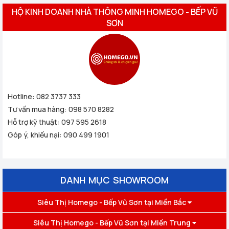
HỘ KINH DOANH NHÀ THÔNG MINH HOMEGO - BẾP VŨ
SƠN
Hotline:
082 3737 333
Tư vấn mua hàng:
098 570 8282
Hỗ trợ kỹ thuật:
097 595 2618
Góp ý, khiếu nại:
090 499 1901
DANH MỤC SHOWROOM
Siêu Thị Homego - Bếp Vũ Sơn tại Miền Bắc
Siêu Thị Homego - Bếp Vũ Sơn tại Miền Trung