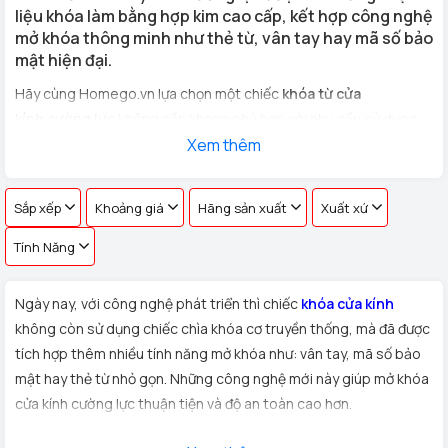
liệu khóa làm bằng hợp kim cao cấp, kết hợp công nghệ
mở khóa thông minh như thẻ từ, vân tay hay mã số bảo
mật hiện đại.
Hãy cùng Homego.vn lựa chọn một chiếc
khóa từ cửa
kính cường lực
không cần khoan phù hợp với nhu cầu sử dụng
cho
cửa kính văn phòng, cửa hàng, nhà riêng
Xem thêm
với hơn 100 vân
tay khác nhau !
Sắp xếp
Khoảng giá
Hãng sản xuất
Xuất xứ
Tính Năng
Ngày nay, với công nghệ phát triển thì chiếc
khóa cửa kính
không còn sử dụng chiếc chìa khóa cơ truyền thống, mà đã được
tích hợp thêm nhiều tính năng mở khóa như: vân tay, mã số bảo
mật hay thẻ từ nhỏ gọn. Những công nghệ mới này giúp mở khóa
cửa kính cường lực thuận tiện và độ an toàn cao hơn.
Xuất xứ:
Sản phẩm
khóa cửa kính cường lực
được Homego