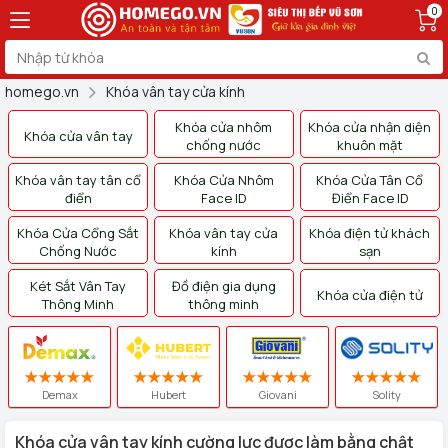
0
homego.vn
Khóa vân tay cửa kính
Khóa cửa nhôm
Khóa cửa nhận diện
Khóa cửa vân tay
chống nước
khuôn mặt
Khóa vân tay tân cổ
Khóa Cửa Nhôm
Khóa Cửa Tân Cổ
điển
Face ID
Điển Face ID
Khóa Cửa Cổng Sắt
Khóa vân tay cửa
Khóa điện tử khách
Chống Nước
kính
sạn
Két Sắt Vân Tay
Đồ điện gia dụng
Khóa cửa điện tử
Thông Minh
thông minh
Demax
Hubert
Giovani
Solity
Khóa cửa vân tay kính cường lực được làm bằng chật