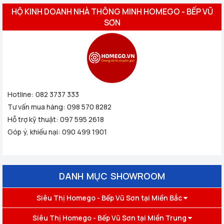
HỘ KINH DOANH NHÀ THÔNG MINH HOMEGO - BẾP VŨ
SƠN
Hotline:
082 3737 333
Tư vấn mua hàng:
098 570 8282
Hỗ trợ kỹ thuật:
097 595 2618
Góp ý, khiếu nại:
090 499 1901
DANH MỤC SHOWROOM
Siêu Thị Homego - Bếp Vũ Sơn tại Miền Bắc
Siêu Thị Homego - Bếp Vũ Sơn tại Miền Trung