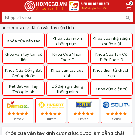
0
homego.vn
Khóa vân tay cửa kính
Khóa cửa nhôm
Khóa cửa nhận diện
Khóa cửa vân tay
chống nước
khuôn mặt
Khóa vân tay tân cổ
Khóa Cửa Nhôm
Khóa Cửa Tân Cổ
điển
Face ID
Điển Face ID
Khóa Cửa Cổng Sắt
Khóa vân tay cửa
Khóa điện tử khách
Chống Nước
kính
sạn
Két Sắt Vân Tay
Đồ điện gia dụng
Khóa cửa điện tử
Thông Minh
thông minh
Demax
Hubert
Giovani
Solity
Khóa cửa vân tay kính cường lực được làm bằng chật