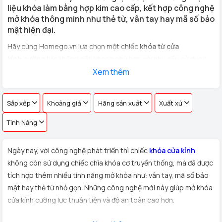
liệu khóa làm bằng hợp kim cao cấp, kết hợp công nghệ
mở khóa thông minh như thẻ từ, vân tay hay mã số bảo
mật hiện đại.
Hãy cùng Homego.vn lựa chọn một chiếc
khóa từ cửa
kính cường lực
không cần khoan phù hợp với nhu cầu sử dụng
cho
cửa kính văn phòng, cửa hàng, nhà riêng
Xem thêm
với hơn 100 vân
tay khác nhau !
Sắp xếp
Khoảng giá
Hãng sản xuất
Xuất xứ
Tính Năng
Ngày nay, với công nghệ phát triển thì chiếc
khóa cửa kính
không còn sử dụng chiếc chìa khóa cơ truyền thống, mà đã được
tích hợp thêm nhiều tính năng mở khóa như: vân tay, mã số bảo
mật hay thẻ từ nhỏ gọn. Những công nghệ mới này giúp mở khóa
cửa kính cường lực thuận tiện và độ an toàn cao hơn.
Xuất xứ:
Sản phẩm
khóa cửa kính cường lực
được Homego