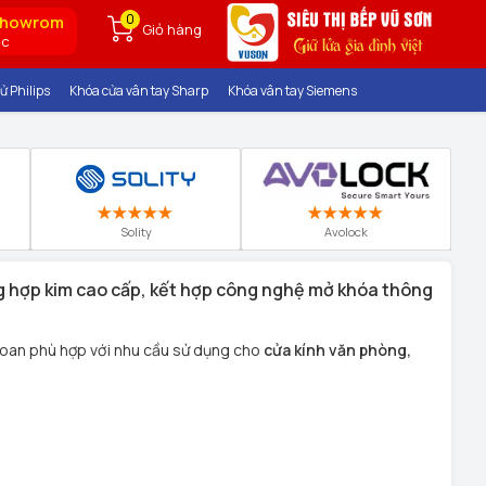
0
showrom
Giỏ hàng
ốc
ử Philips
Khóa cửa vân tay Sharp
Khóa vân tay Siemens
Solity
Avolock
ng hợp kim cao cấp, kết hợp công nghệ mở khóa thông
oan phù hợp với nhu cầu sử dụng cho
cửa kính văn phòng,