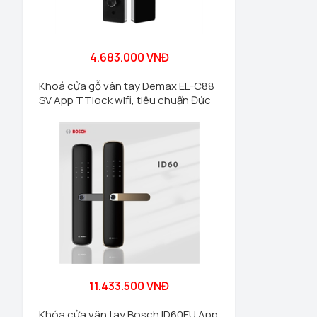
4.683.000 VNĐ
Khoá cửa gỗ vân tay Demax EL-C88
SV App TTlock wifi, tiêu chuẩn Đức
11.433.500 VNĐ
Khóa cửa vân tay Bosch ID60EU App