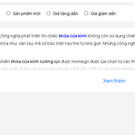
:
Sản phẩm mới
Giá tăng dần
Giá giảm dần
công nghệ phát triển thì chiếc
khóa cửa kính
không còn sử dụng chiếc
khóa như: vân tay, mã số bảo mật hay thẻ từ nhỏ gọn. Những công ngh
 phẩm
khóa cửa kính cường lực
được Homego được lựa chọn từ các th
ợc sản xuất và lắp ráp theo tiêu chuẩn Châu Âu. Tất cả sản phẩm
khóa 
 ngặt về độ an toàn và độ bền trước khi đến tay khách hàng
Xem thêm
ất lượng:
khóa cửa kính vân tay
a dạng có tay cầm và không có tay cầm.
nh được làm bằng chất liệu hợp kim cao cấp, chống rỉ, chống ăn mòn.
giản, không phải khoan kính.
sốc, chống tĩnh điện.