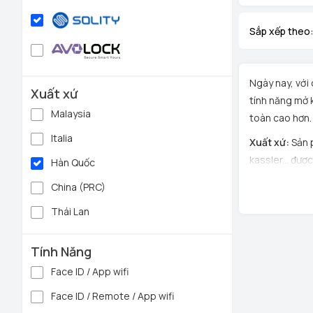
Sắp xếp theo
Ngày nay, với 
Xuất xứ
tính năng mở 
Malaysia
toàn cao hơn.
Italia
Xuất xứ:
Sản
kassler... đư
Hàn Quốc
nghiệm nghiêm
China (PRC)
Ưu điểm và ch
Thái Lan
- Kiểu dáng đ
Tính Năng
- Khóa cửa kí
Face ID / App wifi
- Lắp đặt đơn 
Face ID / Remote / App wifi
- Khóa chống 