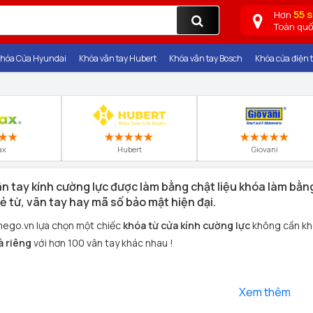
55 
Hơn
Toàn qu
hóa Cửa Hyundai
Khóa vân tay Hubert
Khóa vân tay Bosch
Khóa cửa điện t
ax
Hubert
Giovani
n tay kính cường lực được làm bằng chật liệu khóa làm bằ
ẻ từ, vân tay hay mã số bảo mật hiện đại.
ego.vn lựa chọn một chiếc
khóa từ cửa kính cường lực
không cần kh
à riêng
với hơn 100 vân tay khác nhau !
Xem thêm