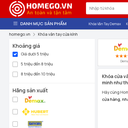
DANH MỤC SẢN PHẨM
Khóa Vân Tay Demax
K
homego.vn
Khóa vân tay cửa kính
Khoảng giá
Giá dưới 5 triệu
Dem
5 triệu đến 8 triệu
8 triệu đến 10 triệu
Khóa cửa vâ
minh như th
Hãng sản xuất
Hãy cùng Hom
cửa hàng, nh