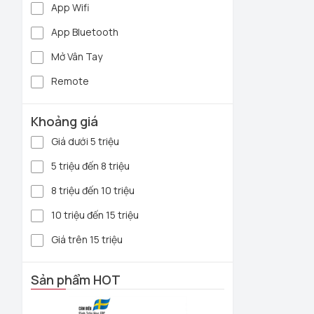
App Wifi
- Nhiều chức n
App Bluetooth
- Lưu được đế
Mở Vân Tay
- Khóa có chế
Remote
- Sản phẩm kh
Địa chỉ mua k
Khoảng giá
nhiều thương 
Giá dưới 5 triệu
Đến với Home
5 triệu đến 8 triệu
chính sách ưu 
8 triệu đến 10 triệu
Homego tự hà
10 triệu đến 15 triệu
Giá trên 15 triệu
Sản phẩm HOT