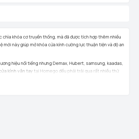
 chìa khóa cơ truyền thống, mà đã được tích hợp thêm nhiều
ệ mới này giúp mở khóa cửa kính cường lực thuận tiện và độ an
ương hiệu nổi tiếng nhưng Demax, Hubert, samsung, kaadas,
cửa kính vân tay
tại Homego đều phải trải qua rất nhiều thử