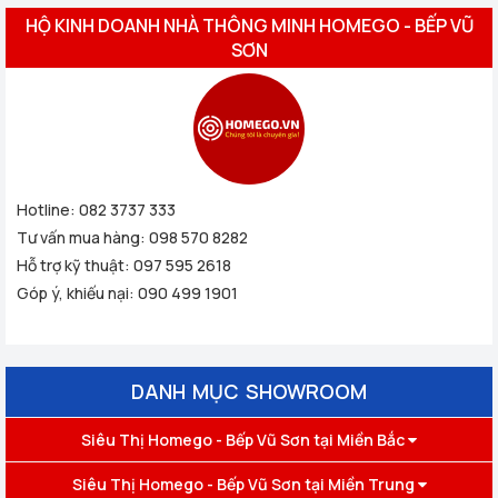
HỘ KINH DOANH NHÀ THÔNG MINH HOMEGO - BẾP VŨ
SƠN
Hotline:
082 3737 333
Tư vấn mua hàng:
098 570 8282
Hỗ trợ kỹ thuật:
097 595 2618
Góp ý, khiếu nại:
090 499 1901
DANH MỤC SHOWROOM
Siêu Thị Homego - Bếp Vũ Sơn tại Miền Bắc
Siêu Thị Homego - Bếp Vũ Sơn tại Miền Trung