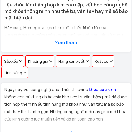
liệu khóa làm bằng hợp kim cao cấp, kết hợp công nghệ
mở khóa thông minh như thẻ từ, vân tay hay mã số bảo
mật hiện đại.
Hãy cùng Homego.vn lựa chọn một chiếc
khóa từ cửa
kính cường lực
không cần khoan phù hợp với nhu cầu sử dụng
cho
cửa kính văn phòng, cửa hàng, nhà riêng
Xem thêm
với hơn 100 vân
tay khác nhau !
Sắp xếp
Khoảng giá
Hãng sản xuất
Xuất xứ
Tính Năng
Ngày nay, với công nghệ phát triển thì chiếc
khóa cửa kính
không còn sử dụng chiếc chìa khóa cơ truyền thống, mà đã được
tích hợp thêm nhiều tính năng mở khóa như: vân tay, mã số bảo
mật hay thẻ từ nhỏ gọn. Những công nghệ mới này giúp mở khóa
cửa kính cường lực thuận tiện và độ an toàn cao hơn.
Xuất xứ:
Sản phẩm
khóa cửa kính cường lực
được Homego