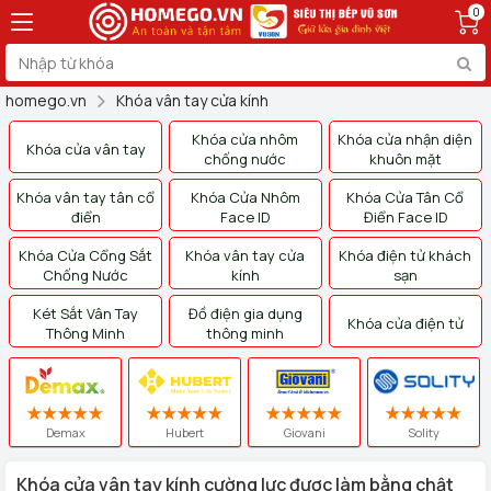
0
homego.vn
Khóa vân tay cửa kính
Khóa cửa nhôm
Khóa cửa nhận diện
Khóa cửa vân tay
chống nước
khuôn mặt
Khóa vân tay tân cổ
Khóa Cửa Nhôm
Khóa Cửa Tân Cổ
điển
Face ID
Điển Face ID
Khóa Cửa Cổng Sắt
Khóa vân tay cửa
Khóa điện tử khách
Chống Nước
kính
sạn
Két Sắt Vân Tay
Đồ điện gia dụng
Khóa cửa điện tử
Thông Minh
thông minh
Demax
Hubert
Giovani
Solity
Khóa cửa vân tay kính cường lực được làm bằng chật