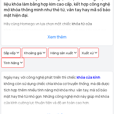
liệu khóa làm bằng hợp kim cao cấp, kết hợp công nghệ
mở khóa thông minh như thẻ từ, vân tay hay mã số bảo
mật hiện đại.
Hãy cùng Homego.vn lựa chọn một chiếc
khóa từ cửa
kính cường lực
không cần khoan phù hợp với nhu cầu sử dụng
cho
cửa kính văn phòng, cửa hàng, nhà riêng
Xem thêm
với hơn 100 vân
tay khác nhau !
Sắp xếp
Khoảng giá
Hãng sản xuất
Xuất xứ
Tính Năng
Ngày nay, với công nghệ phát triển thì chiếc
khóa cửa kính
không còn sử dụng chiếc chìa khóa cơ truyền thống, mà đã được
tích hợp thêm nhiều tính năng mở khóa như: vân tay, mã số bảo
mật hay thẻ từ nhỏ gọn. Những công nghệ mới này giúp mở khóa
cửa kính cường lực thuận tiện và độ an toàn cao hơn.
Xuất xứ:
Sản phẩm
khóa cửa kính cường lực
được Homego