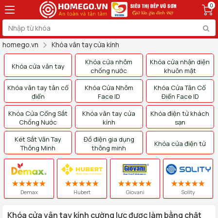
0
homego.vn
Khóa vân tay cửa kính
Khóa cửa nhôm
Khóa cửa nhận diện
Khóa cửa vân tay
chống nước
khuôn mặt
Khóa vân tay tân cổ
Khóa Cửa Nhôm
Khóa Cửa Tân Cổ
điển
Face ID
Điển Face ID
Khóa Cửa Cổng Sắt
Khóa vân tay cửa
Khóa điện tử khách
Chống Nước
kính
sạn
Két Sắt Vân Tay
Đồ điện gia dụng
Khóa cửa điện tử
Thông Minh
thông minh
Demax
Hubert
Giovani
Solity
Khóa cửa vân tay kính cường lực được làm bằng chật