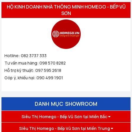
HỘ KINH DOANH NHÀ THÔNG MINH HOMEGO - BẾP VŨ
SƠN
Hotline:
082 3737 333
Tư vấn mua hàng:
098 570 8282
Hỗ trợ kỹ thuật:
097 595 2618
Góp ý, khiếu nại:
090 499 1901
DANH MỤC SHOWROOM
Siêu Thị Homego - Bếp Vũ Sơn tại Miền Bắc
Siêu Thị Homego - Bếp Vũ Sơn tại Miền Trung