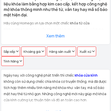
liệu khóa làm bằng hợp kim cao cấp, kết hợp công nghệ
mở khóa thông minh như thẻ từ, vân tay hay mã số bảo
mật hiện đại.
Hãy cùng Homego.vn lựa chọn một chiếc
khóa từ cửa
kính cường lực
không cần khoan phù hợp với nhu cầu sử dụng
cho
cửa kính văn phòng, cửa hàng, nhà riêng
Xem thêm
với hơn 100 vân
tay khác nhau !
Sắp xếp
Khoảng giá
Hãng sản xuất
Xuất xứ
Tính Năng
Ngày nay, với công nghệ phát triển thì chiếc
khóa cửa kính
không còn sử dụng chiếc chìa khóa cơ truyền thống, mà đã được
tích hợp thêm nhiều tính năng mở khóa như: vân tay, mã số bảo
mật hay thẻ từ nhỏ gọn. Những công nghệ mới này giúp mở khóa
cửa kính cường lực thuận tiện và độ an toàn cao hơn.
Xuất xứ:
Sản phẩm
khóa cửa kính cường lực
được Homego