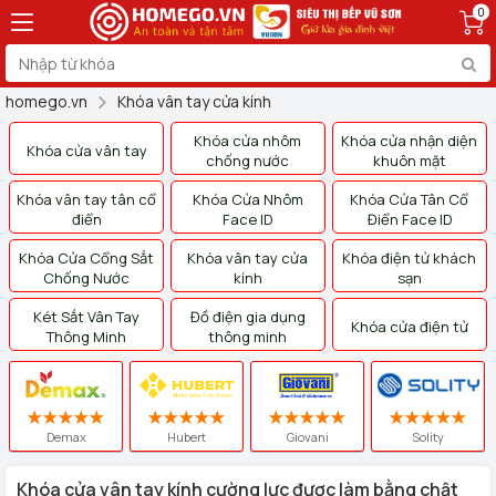
0
homego.vn
Khóa vân tay cửa kính
Khóa cửa nhôm
Khóa cửa nhận diện
Khóa cửa vân tay
chống nước
khuôn mặt
Khóa vân tay tân cổ
Khóa Cửa Nhôm
Khóa Cửa Tân Cổ
điển
Face ID
Điển Face ID
Khóa Cửa Cổng Sắt
Khóa vân tay cửa
Khóa điện tử khách
Chống Nước
kính
sạn
Két Sắt Vân Tay
Đồ điện gia dụng
Khóa cửa điện tử
Thông Minh
thông minh
Demax
Hubert
Giovani
Solity
Khóa cửa vân tay kính cường lực được làm bằng chật