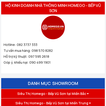
HỘ KINH DOANH NHÀ THÔNG MINH HOMEGO - BẾP VŨ
SƠN
Hotline:
082 3737 333
Tư vấn mua hàng:
098 570 8282
Hỗ trợ kỹ thuật:
097 595 2618
Góp ý, khiếu nại:
090 499 1901
DANH MỤC SHOWROOM
Siêu Thị Homego - Bếp Vũ Sơn tại Miền Bắc
Siêu Thị Homego - Bếp Vũ Sơn tại Miền Trung