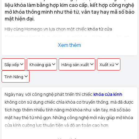
liệu khóa làm bằng hợp kim cao cấp, kết hợp công nghệ
mở khóa thông minh như thẻ từ, vân tay hay mã số bảo
mật hiện đại.
Hãy cùng Homego.vn lựa chọn một chiếc
khóa từ cửa
kính cường lực
không cần khoan phù hợp với nhu cầu sử dụng
cho
cửa kính văn phòng, cửa hàng, nhà riêng
Xem thêm
với hơn 100 vân
tay khác nhau !
Sắp xếp
Khoảng giá
Hãng sản xuất
Xuất xứ
Tính Năng
Ngày nay, với công nghệ phát triển thì chiếc
khóa cửa kính
không còn sử dụng chiếc chìa khóa cơ truyền thống, mà đã được
tích hợp thêm nhiều tính năng mở khóa như: vân tay, mã số bảo
mật hay thẻ từ nhỏ gọn. Những công nghệ mới này giúp mở khóa
cửa kính cường lực thuận tiện và độ an toàn cao hơn.
Xuất xứ:
Sản phẩm
khóa cửa kính cường lực
được Homego