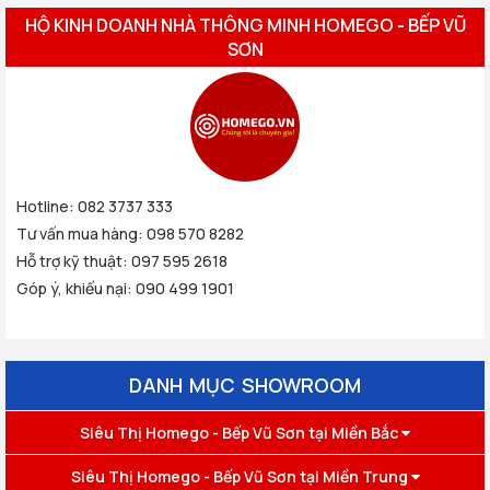
HỘ KINH DOANH NHÀ THÔNG MINH HOMEGO - BẾP VŨ
SƠN
Hotline:
082 3737 333
Tư vấn mua hàng:
098 570 8282
Hỗ trợ kỹ thuật:
097 595 2618
Góp ý, khiếu nại:
090 499 1901
DANH MỤC SHOWROOM
Siêu Thị Homego - Bếp Vũ Sơn tại Miền Bắc
Siêu Thị Homego - Bếp Vũ Sơn tại Miền Trung