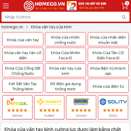
0
homego.vn
Khóa vân tay cửa kính
Khóa cửa nhôm
Khóa cửa nhận diện
Khóa cửa vân tay
chống nước
khuôn mặt
Khóa vân tay tân cổ
Khóa Cửa Nhôm
Khóa Cửa Tân Cổ
điển
Face ID
Điển Face ID
Khóa Cửa Cổng Sắt
Khóa vân tay cửa
Khóa điện tử khách
Chống Nước
kính
sạn
Két Sắt Vân Tay
Đồ điện gia dụng
Khóa cửa điện tử
Thông Minh
thông minh
Demax
Hubert
Giovani
Solity
Khóa cửa vân tay kính cường lực được làm bằng chật