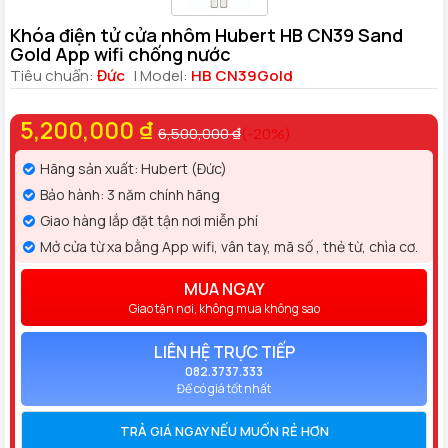
Khóa điện tử cửa nhôm Hubert HB CN39 Sand
Gold App wifi chống nước
Tiêu chuẩn:
Đức
| Model:
HB CN39Gold
5,200,000 ₫
6,500,000 ₫
(-20%)
Hãng sản xuất: Hubert (Đức)
Bảo hành: 3 năm chính hãng
Giao hàng lắp đặt tận nơi miễn phí
Mở cửa từ xa bằng App wifi, vân tay, mã số , thẻ từ, chìa cơ.
MUA NGAY
Giao tận nơi, không mua không sao
LIÊN HỆ TRỰC TIẾP
082.3737.333
Để có giá tốt nhất
TRẢ GIÁ NGAY NẾU MUỐN RẺ HƠN