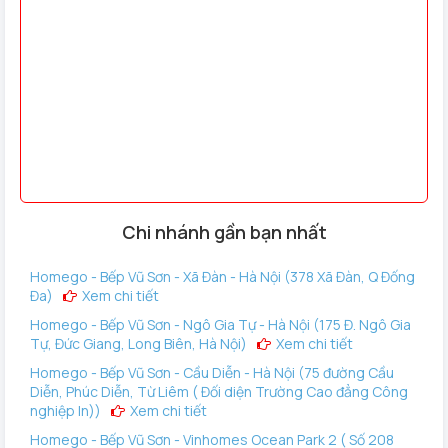
Mua khóa cửa vân tay Hubert HB CN39 Sand Gold chính
hãng ở đâu?
Hệ thống nhà thông minh Homego
với hệ thống hơn 50
cửa hàng trên toàn quốc mang đến sự yên tâm cho khách
hàng. Bạn cần tư vấn thêm về
khóa điện tử
loại nào tốt nhất
cho gia đình hoặc các mẫu khóa điện tử Kassler khác?
Quý
khách quan tâm đến sản phẩm khóa cửa nhôm
Hubert HB
CN39 Sand Gold
, vui lòng liên hệ qua chatbox, zalo hoặc
Chi nhánh gần bạn nhất
Hotline để nhận ngay ưu đãi và hỗ trợ tư vấn tốt nhất về
sản phẩm!!!
Homego - Bếp Vũ Sơn - Xã Đàn - Hà Nội (378 Xã Đàn, Q Đống
Đa)
Xem chi tiết
Homego - Bếp Vũ Sơn - Ngô Gia Tự - Hà Nội (175 Đ. Ngô Gia
Tự, Đức Giang, Long Biên, Hà Nội)
Xem chi tiết
Homego - Bếp Vũ Sơn - Cầu Diễn - Hà Nội (75 đường Cầu
Diễn, Phúc Diễn, Từ Liêm ( Đối diện Trường Cao đẳng Công
nghiệp In))
Xem chi tiết
Homego - Bếp Vũ Sơn - Vinhomes Ocean Park 2 ( Số 208