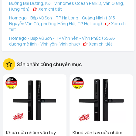
Đường Đại Dương, KĐT Vinhomes Ocean Park 2, Văn Giang,
Hưng Yên)
Xem chi tiết
Homego - Bếp Vũ Sơn - TP Hạ Long - Quảng Ninh ( 815
Nguyễn Văn Cừ, phường Hồng Hải, TP. Hạ Long)
Xem chi
tiết
Homego - Bếp Vũ Sơn - TP Vĩnh Yên - Vĩnh Phúc (356A-
đường mê linh - Vĩnh yên- Vĩnh phúc)
Xem chi tiết
Homego - Vinhomes Ocean Park 3 (144 Vịnh Thiên Đường 2
- Vinhomes Ocean Park 3, Văn Giang, Hưng Yên)
Xem
Sản phẩm cùng chuyên mục
chi tiết
Homego - Bếp Vũ Sơn - Tô Hiệu - TP Hải Phòng (289 Tô
Hiệu, Q Lê Chân. TP Hải Phòng)
Xem chi tiết
Homego - Bếp Vũ Sơn - Lê Thanh Nghị - TP Hải Dương (248
Ngô Quyền, Lê Thanh Nghị, Hải Phòng)
Xem chi tiết
Homego - Ngô Quyền - TP Hải Dương (189 Ngô Quyền, P.
Thanh Trung, Hải Dương)
Xem chi tiết
Homego - Bếp Vũ Sơn - Tuyên Quang (Cổng Nhà Văn Hóa
TDP Thôn Tân Phúc, Thị Trấn Sơn Dương, Huyện Sơn
Dương)
Xem chi tiết
Khoá cửa nhôm vân tay
Khoá vân tay cửa nhôm