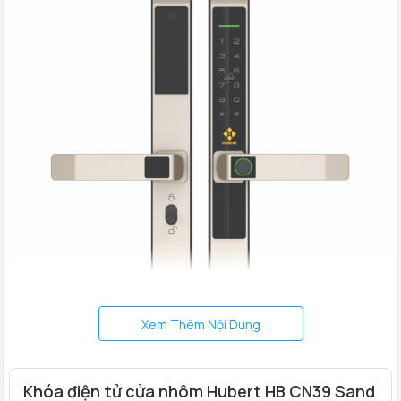
Xem Thêm Nội Dung
Khóa điện tử cửa nhôm Hubert HB CN39 Sand
Khóa cửa nhôm Hubert HB CN39 Sand Gold thông minh tiện