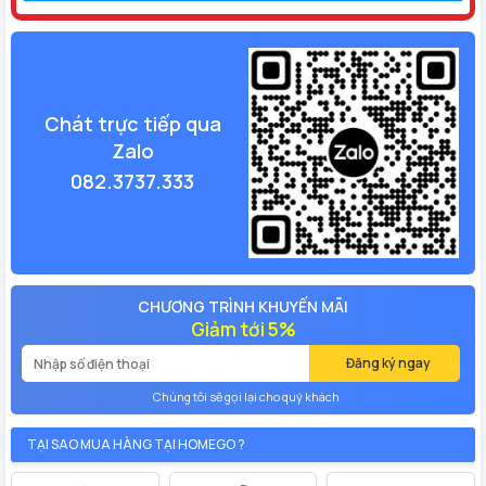
Chát trực tiếp qua
Zalo
082.3737.333
CHƯƠNG TRÌNH KHUYẾN MÃI
Giảm tới 5%
Đăng ký ngay
Chúng tôi sẽ gọi lại cho quý khách
TẠI SAO MUA HÀNG TẠI HOMEGO ?