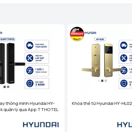
Homego - Bếp Vũ Sơn - Tô Hi
Phòng)
Xem chi tiết
Homego - Bếp Vũ Sơn - Lê T
Nghị, Hải Phòng)
Xem chi
Homego - Ngô Quyền - TP Hả
Xem chi tiết
Homego - Bếp Vũ Sơn - Tuy
Trấn Sơn Dương, Huyện Sơn
Homego - Bếp Vũ Sơn - TP Th
- P Lam Sơn - TP Thanh Hoá
Homego - Bếp Vũ Sơn - Nông
Nông Cống, Thanh Hóa)
Homego - Bếp Vũ Sơn - Hùn
ay thông minh Hyundai HY-
Khóa thẻ từ Hyundai HY-HL02
Xem chi tiết
ck quản lý qua App TTHOTEL
Homego - Bếp Vũ Sơn - TP N
(cạnh cà phê Bách Viên) TP
Homego - Bếp Vũ Sơn - TP V