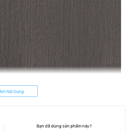
êm Nội Dung
 sạn Hyundai HY-HL03
là sản phẩm hoàn hảo dành cho bạn.
Bạn đã dùng sản phẩm này?
 phân phối tại Homego đều được đảm bảo có nguồn gốc xuất