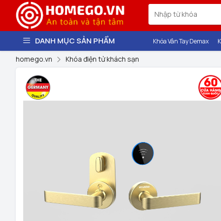
DANH MỤC SẢN PHẨM
Khóa Vân Tay Demax
K
homego.vn
Khóa điện tử khách sạn