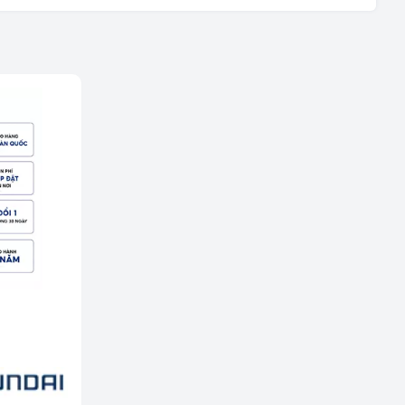
ệu - TP Hải Phòng (289 Tô Hiệu, Q Lê Chân. TP Hải
hanh Nghị - TP Hải Dương (248 Ngô Quyền, Lê Thanh
 tiết
i Dương (189 Ngô Quyền, P. Thanh Trung, Hải Dương)
ên Quang (Cổng Nhà Văn Hóa TDP Thôn Tân Phúc, Thị
 Dương)
Xem chi tiết
anh Hóa (Số 07 Đại Lộ Lê Lợi (Đối diện công viên Hội An)
)
Xem chi tiết
 Cống - TP Thanh Hóa (44 Đường Bà Triệu, Thái Hòa, tt.
Xem chi tiết
g Vương - Đà Nẵng (276 Hùng Vương, Quận Hải Châu)
ha Trang - Khánh Hoà (1276 đường 2/4, P Vạn Thắng
 Nha Trang)
Xem chi tiết
inh - Nghệ An (58a Phạm Đình Toái, Phường Hà Huy Tập,