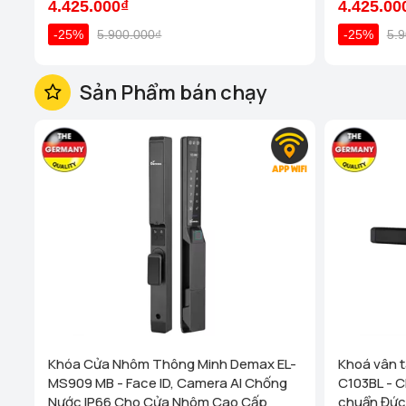
4.425.000₫
4.425.00
-25%
5.900.000₫
-25%
5.
Sản Phẩm bán chạy
Khóa Cửa Nhôm Thông Minh Demax EL-
Khoá vân 
MS909 MB - Face ID, Camera AI Chống
C103BL - C
Nước IP66 Cho Cửa Nhôm Cao Cấp
chuẩn Đức