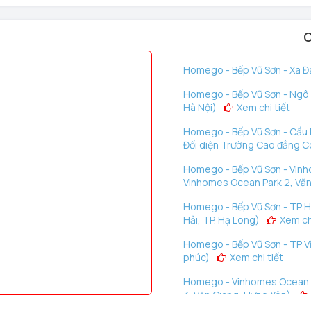
C
Homego - Bếp Vũ Sơn - Xã Đà
Homego - Bếp Vũ Sơn - Ngô G
Hà Nội)
Xem chi tiết
Homego - Bếp Vũ Sơn - Cầu D
Đối diện Trường Cao đẳng C
Homego - Bếp Vũ Sơn - Vinh
Vinhomes Ocean Park 2, Văn
Homego - Bếp Vũ Sơn - TP H
Hải, TP. Hạ Long)
Xem chi
Homego - Bếp Vũ Sơn - TP Vĩ
phúc)
Xem chi tiết
Homego - Vinhomes Ocean P
3, Văn Giang, Hưng Yên)