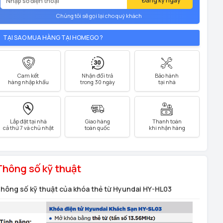
Đăng ký ngay
Chúng tôi sẽ gọi lại cho quý khách
TẠI SAO MUA HÀNG TẠI HOMEGO ?
Cam kết
Nhận đổi trả
Bảo hành
hàng nhập khẩu
trong 30 ngày
tại nhà
Lắp đặt tại nhà
Giao hàng
Thanh toán
cả thứ 7 và chủ nhật
toàn quốc
khi nhận hàng
Thông số kỹ thuật
hông số kỹ thuật của khóa thẻ từ Hyundai HY-HL03