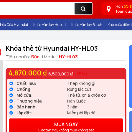
55 
Hơn
Toàn qu
hóa Cửa Hyundai
Khóa vân tay Hubert
Khóa vân tay Bosch
Khóa cửa điện t
Khóa thẻ từ Hyundai HY-HL03
Tiêu chuẩn:
Đức
| Model:
HY-HL03
4,870,000 ₫
6,500,000 ₫
(-25%)
Chất liệu:
Thép không gỉ
Chống
Rung lắc cửa
Mở cửa:
Thẻ từ, chìa khóa cơ
Thương hiệu :
Hàn Quốc
Bảo hành:
3 năm
Lắp đặt:
Miễn phí lắp đặt
MUA NGAY
Giao tận nơi, không mua không sao