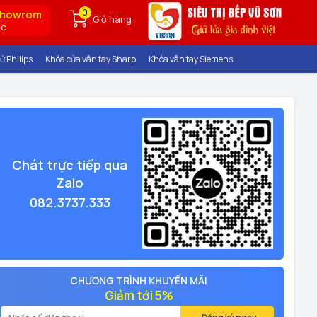
0
showrom
Giỏ hàng
ốc
ử Philips
Khóa cửa vân tay Sharp
Khóa vân tay Siemens
Chát trực tiếp qua
Zalo
082.3737.333
CHƯƠNG TRÌNH KHUYẾN MÃI
Giảm tới 5%