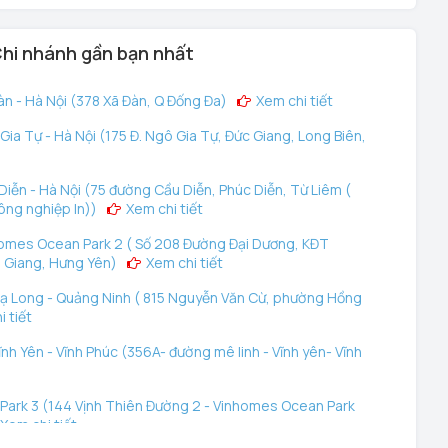
hi nhánh gần bạn nhất
n - Hà Nội (378 Xã Đàn, Q Đống Đa)
Xem chi tiết
ia Tự - Hà Nội (175 Đ. Ngô Gia Tự, Đức Giang, Long Biên,
iễn - Hà Nội (75 đường Cầu Diễn, Phúc Diễn, Từ Liêm (
ông nghiệp In))
Xem chi tiết
omes Ocean Park 2 ( Số 208 Đường Đại Dương, KĐT
 Giang, Hưng Yên)
Xem chi tiết
ạ Long - Quảng Ninh ( 815 Nguyễn Văn Cừ, phường Hồng
 tiết
nh Yên - Vĩnh Phúc (356A- đường mê linh - Vĩnh yên- Vĩnh
ark 3 (144 Vịnh Thiên Đường 2 - Vinhomes Ocean Park
Xem chi tiết