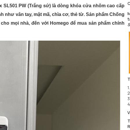
C
x SL501 PW (Trắng sứ) là dòng khóa cửa nhôm cao cấp
M
 như vân tay, mật mã, chìa cơ, thẻ từ. Sản phẩm Chống
t
àn cho mọi nhà, đến với Homego để mua sản phẩm chính
S
T
1
2
3
4
V
T
R