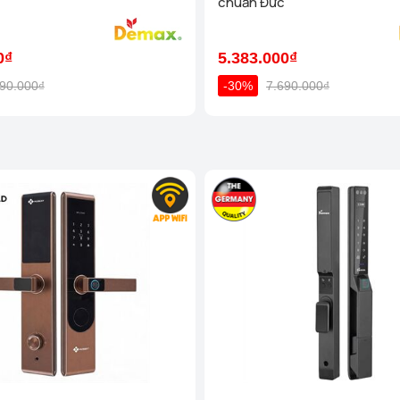
chuẩn Đức
Homego - Bếp Vũ Sơn - TP N
(cạnh cà phê Bách Viên) TP
0₫
5.383.000₫
Homego - Bếp Vũ Sơn - TP V
Tp Vinh)
Xem chi tiết
990.000₫
-30%
7.690.000₫
Homego - Bếp Vũ Sơn - TP Qu
Đạo, TP Quy Nhơn)
Xem c
Homego - Bếp Vũ Sơn - TP T
Hùng Vương, TP Tuy Hoà)
Homego - Bếp Vũ Sơn - TP P
Sơn, TP Phan Rang, Tháp C
Homego - Bếp Vũ Sơn - P Cầ
( Phường 1 , Q Phú Nhuận) )
Homego - Bếp Vũ Sơn - P Bìn
(P Bình Trưng Đông, Quận 2 
Homego - Bếp Vũ Sơn - Q Gò
Xem chi tiết