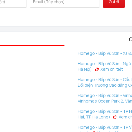
Gửi đi
C
Homego - Bếp Vũ Sơn - Xã Đà
Homego - Bếp Vũ Sơn - Ngô G
Hà Nội)
Xem chi tiết
Homego - Bếp Vũ Sơn - Cầu D
Đối diện Trường Cao đẳng C
Homego - Bếp Vũ Sơn - Vinh
Vinhomes Ocean Park 2, Văn
Homego - Bếp Vũ Sơn - TP H
Hải, TP. Hạ Long)
Xem chi
Homego - Bếp Vũ Sơn - TP Vĩ