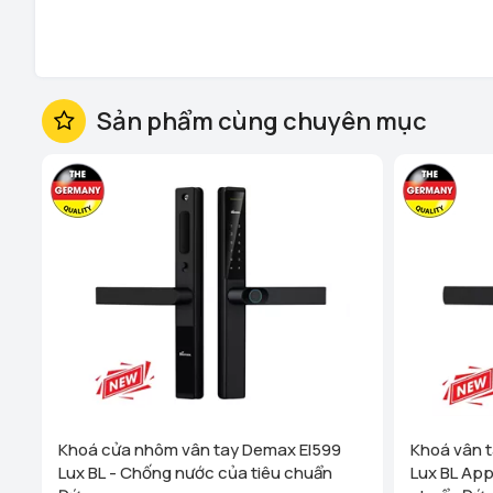
Sản phẩm cùng chuyên mục
Kích thước thân khóa : 40 x 320 mm
Nguồn cung cấp : 6V (4 pin AA)
Tuổi thọ pin : Mở cửa 3.000 lần
Nguồn điện khẩn cấp : 5V-1A, Micro USB
Dây cáp sạc : Có
Khoá cửa nhôm vân tay Demax El599
Khoá vân 
Độ dày cửa : 40 - 80 mm
Lux BL - Chống nước của tiêu chuẩn
Lux BL App