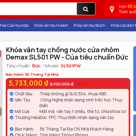
55 
Hơn
Toàn qu
hóa Cửa Hyundai
Khóa vân tay Hubert
Khóa vân tay Bosch
Khóa cửa điện t
Khóa vân tay chống nước cửa nhôm
Demax SL501 PW - Của tiêu chuẩn Đức
Tiêu chuẩn:
Đức
| Model:
SL501PW
Bảo Hành 36 Tháng Tại Nhà
5,733,000 ₫
8,190,000 ₫
(-30%)
Chất liệu:
Thép không gỉ SUS 304, nhựa ABS
Vân Tay
Công Nghệ nhận dạng sinh trắc học Thụy
Điển
Mở cửa:
Mật mã, vân tay 1 chiều, thẻ từ, chìa khóa cơ
Thương hiệu
Đức FPC Thụy Điển nhận dạng vân tay
:
Bảo hành:
36 Tháng Tại Địa Chỉ Nhà Khách Hàng
Chức Năng
Tính Năng Thông Phòng