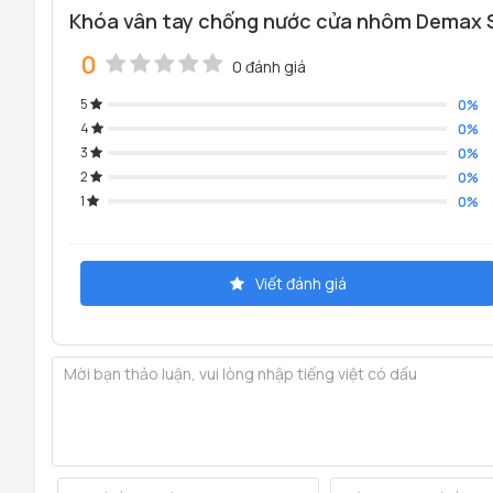
Khóa vân tay chống nước cửa nhôm Demax S
0
0 đánh giá
5
0%
4
0%
3
0%
2
0%
1
0%
Viết đánh giá
KHÓA CỬA NHÔM ĐỨC SL501 PW (Trắng sứ) SANG T
Sản phẩm khóa cửa nhôm Demax SL501 PW (Trắng sứ) ra
chống trộm hiệu quả, thiết kế tinh tế đơn giản, mời quý 