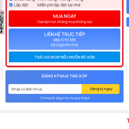
Lắp đặt:
Miễn phí lắp đặt tại nhà
MUA NGAY
Giao tận nơi, không mua không sao
LIÊN HỆ TRỰC TIẾP
082.3737.333
Để có giá tốt nhất
TRẢ GIÁ NGAY NẾU MUỐN RẺ HƠN
ĐĂNG KÝ MUA TRẢ GÓP
Đăng ký ngay
Chúng tôi sẽ gọi lại cho quý khách