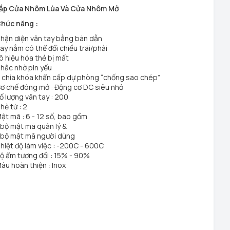
ắp Cửa Nhôm Lùa Và Cửa Nhôm Mở
hức năng :
hận diện vân tay bằng bán dẫn
ay nắm có thể đổi chiều trái/phải
ô hiệu hóa thẻ bị mất
hắc nhở pin yếu
 chìa khóa khẩn cấp dự phòng “chống sao chép”
ơ chế đóng mở : Động cơ DC siêu nhỏ
ố lượng vân tay : 200
hẻ từ : 2
ật mã : 6 - 12 số, bao gồm
 bộ mật mã quản lý &
 bộ mật mã người dùng
hiệt độ làm việc : -200C - 600C
ộ ẩm tương đối : 15% - 90%
àu hoàn thiện : Inox