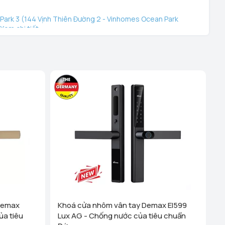
ark 3 (144 Vịnh Thiên Đường 2 - Vinhomes Ocean Park
Xem chi tiết
ệu - TP Hải Phòng (289 Tô Hiệu, Q Lê Chân. TP Hải
hanh Nghị - TP Hải Dương (248 Ngô Quyền, Lê Thanh
 tiết
i Dương (189 Ngô Quyền, P. Thanh Trung, Hải Dương)
ên Quang (Cổng Nhà Văn Hóa TDP Thôn Tân Phúc, Thị
 Dương)
Xem chi tiết
anh Hóa (Số 07 Đại Lộ Lê Lợi (Đối diện công viên Hội An)
)
Xem chi tiết
 Cống - TP Thanh Hóa (44 Đường Bà Triệu, Thái Hòa, tt.
Xem chi tiết
Demax
Khoá cửa nhôm vân tay Demax El599
g Vương - Đà Nẵng (276 Hùng Vương, Quận Hải Châu)
ủa tiêu
Lux AG - Chống nước của tiêu chuẩn