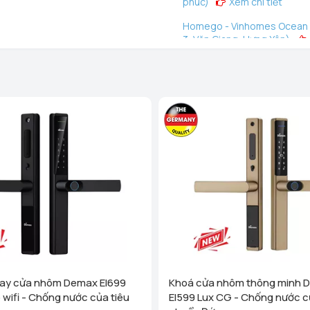
phúc)
Xem chi tiết
Homego - Vinhomes Ocean P
3, Văn Giang, Hưng Yên)
Homego - Bếp Vũ Sơn - Tô Hi
Phòng)
Xem chi tiết
Homego - Bếp Vũ Sơn - Lê T
Nghị, Hải Phòng)
Xem chi
Homego - Ngô Quyền - TP Hả
Xem chi tiết
Homego - Bếp Vũ Sơn - Tuy
Trấn Sơn Dương, Huyện Sơn
Homego - Bếp Vũ Sơn - TP Th
- P Lam Sơn - TP Thanh Hoá
Homego - Bếp Vũ Sơn - Nông
Nông Cống, Thanh Hóa)
tay cửa nhôm Demax El699
Khoá cửa nhôm thông minh 
Homego - Bếp Vũ Sơn - Hùn
 wifi - Chống nước của tiêu
El599 Lux CG - Chống nước c
Xem chi tiết