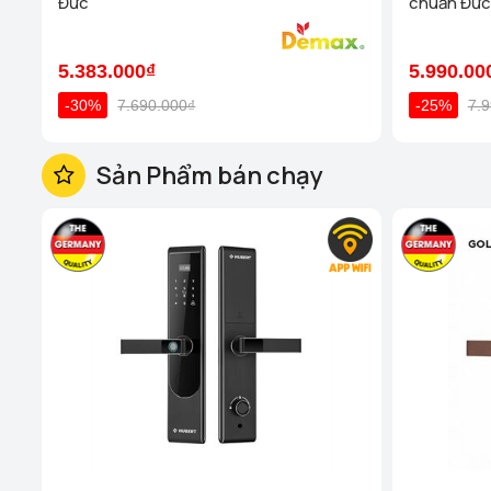
Đức
chuẩn Đức
5.383.000₫
5.990.00
-30%
7.690.000₫
-25%
7.
Sản Phẩm bán chạy