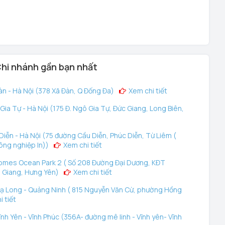
hi nhánh gần bạn nhất
n - Hà Nội (378 Xã Đàn, Q Đống Đa)
Xem chi tiết
ia Tự - Hà Nội (175 Đ. Ngô Gia Tự, Đức Giang, Long Biên,
iễn - Hà Nội (75 đường Cầu Diễn, Phúc Diễn, Từ Liêm (
ông nghiệp In))
Xem chi tiết
omes Ocean Park 2 ( Số 208 Đường Đại Dương, KĐT
 Giang, Hưng Yên)
Xem chi tiết
ạ Long - Quảng Ninh ( 815 Nguyễn Văn Cừ, phường Hồng
 tiết
nh Yên - Vĩnh Phúc (356A- đường mê linh - Vĩnh yên- Vĩnh