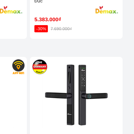
Đức
ha Trang - Khánh Hoà (1276 đường 2/4, P Vạn Thắng
 Nha Trang)
Xem chi tiết
5.383.000₫
inh - Nghệ An (58a Phạm Đình Toái, Phường Hà Huy Tập,
-30%
7.690.000₫
y Nhơn - Bình Định (316 Trần Hưng Đạo, P Trần Hưng
hi tiết
uy Hoà - Phú Yên ( SH15 - Apec Mandala, P7, Đường
Xem chi tiết
han Rang - Ninh Thuận (181 Thống Nhất, Phường Thanh
hàm)
Xem chi tiết
u Kiệu - TP HCM (308 Phan Đình Phùng, Phường Cầu Kiệu
Xem chi tiết
h Trưng - TP HCM (625 Nguyễn Duy Trinh, P Bình Trưng
Cũ))
Xem chi tiết
 Vấp - TP HCM (113 Nguyễn Oanh, P10, Quận Gò Vấp)