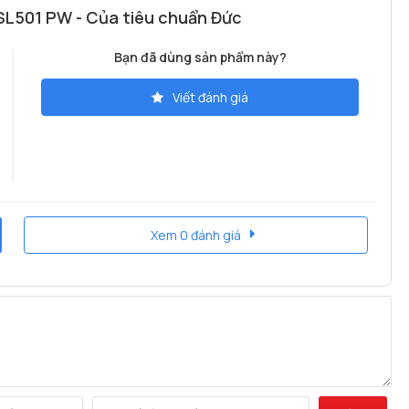
L501 PW - Của tiêu chuẩn Đức
Bạn đã dùng sản phẩm này?
Viết đánh giá
Xem 0 đánh giá
RỌNG, BẢO MẬT
 đời dựa trên nhu cầu hướng tới sự tiện lợi và bảo mật,
khách tìm hiểu tổng quát về sản phẩm qua thông số kỹ thuật: