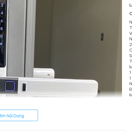
L
C
N
T
V
N
2
C
S
T
M
1
1
N
Đ
M
êm Nội Dung