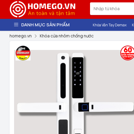
DANH MỤC SẢN PHẨM
Khóa Vân Tay Demax
K
homego.vn
Khóa cửa nhôm chống nước