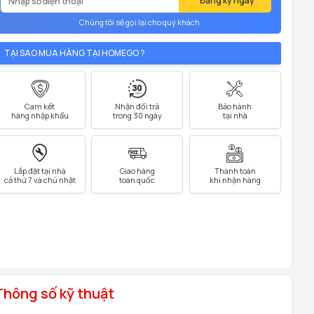
Đăng ký ngay
Chúng tôi sẽ gọi lại cho quý khách
TẠI SAO MUA HÀNG TẠI HOMEGO ?
Cam kết
Nhận đổi trả
Bảo hành
hàng nhập khẩu
trong 30 ngày
tại nhà
Lắp đặt tại nhà
Giao hàng
Thanh toán
cả thứ 7 và chủ nhật
toàn quốc
khi nhận hàng
Thông số kỹ thuật