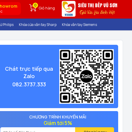
0
showrom
Giỏ hàng
ốc
ử Philips
Khóa cửa vân tay Sharp
Khóa vân tay Siemens
Chát trực tiếp qua
Zalo
082.3737.333
CHƯƠNG TRÌNH KHUYẾN MÃI
Giảm tới 5%