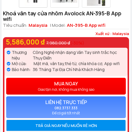
Khoá vân tay cửa nhôm Avolock AN-395-B App
wifi
Tiêu chuẩn:
Malaysia
| Model:
AN-395-B App wifi
Xuất xứ : Malaysia
5,586,000 ₫
7,980,000 ₫
(-30%)
Thương
Công Nghệ nhận dạng Vân Tay sinh trắc học
hiệu
Thụy Điển
Mở cửa:
Mật mã, vân tay,thẻ từ, chìa khóa cơ, App wifi
Bảo hành:
36 Tháng Tại Địa Chỉ Nhà Khách Hàng
MUA NGAY
Giao tận nơi, không mua không sao
LIÊN HỆ TRỰC TIẾP
082.3737.333
Để có giá tốt nhất
TRẢ GIÁ NGAY NẾU MUỐN RẺ HƠN