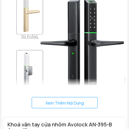
Xem Thêm Nội Dung
Khoá vân tay cửa nhôm Avolock AN-395-B
Khóa cửa thông minh Avolock AN 384-G
có 3 thiết kế tay