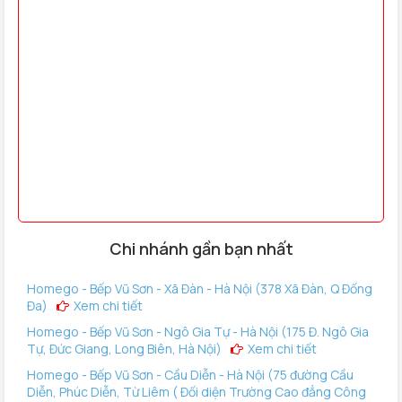
Công nghệ vân tay FPC – Thụy Điển: Tốc độ nhận diện vân
tay thế hệ mới ≤ 1 giây.
Chip xử lý Dualcore: Đảm bảo hoạt động mượt mà và nhanh
chóng.
Ngôn ngữ: Tiếng Anh.
Chi nhánh gần bạn nhất
Homego - Bếp Vũ Sơn - Xã Đàn - Hà Nội (378 Xã Đàn, Q Đống
Đa)
Xem chi tiết
Homego - Bếp Vũ Sơn - Ngô Gia Tự - Hà Nội (175 Đ. Ngô Gia
Tự, Đức Giang, Long Biên, Hà Nội)
Xem chi tiết
Homego - Bếp Vũ Sơn - Cầu Diễn - Hà Nội (75 đường Cầu
Diễn, Phúc Diễn, Từ Liêm ( Đối diện Trường Cao đẳng Công