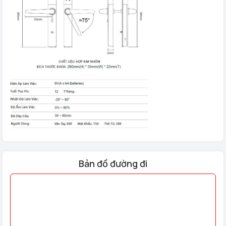
Chức năng xáo trộn mã: Đảm bảo an toàn khi nhập mật mã.
Chức năng Reset: Khôi phục cài đặt khi hệ thống gặp lỗi.
Cảnh báo pin yếu: Hệ thống cảnh báo khi pin yếu và khi có
lỗi chức năng.
Báo động: Kích hoạt báo động khi nhập sai mật mã nhiều lần
hoặc có tác động ngoại lực mạnh.
Chống ẩm, chống bụi: Đạt chuẩn kháng nước IP5.
Bản đồ đường đi
Công Nghệ Hiện Đại