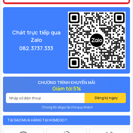
Chát trực tiếp qua
Zalo
082.3737.333
CHƯƠNG TRÌNH KHUYẾN MÃI
Giảm tới 5%
Đăng ký ngay
Chúng tôi sẽ gọi lại cho quý khách
TẠI SAO MUA HÀNG TẠI HOMEGO ?