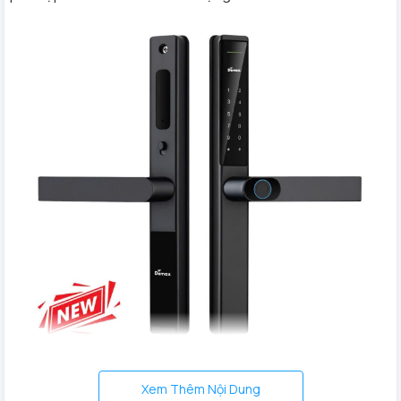
Khóa cửa thông minh Demax El699 Lux AG App wifi
Xem Thêm Nội Dung