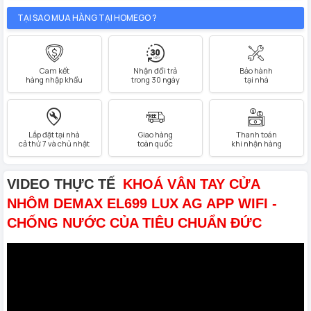
TẠI SAO MUA HÀNG TẠI HOMEGO ?
Cam kết
Nhận đổi trả
Bảo hành
hàng nhập khẩu
trong 30 ngày
tại nhà
Lắp đặt tại nhà
Giao hàng
Thanh toán
cả thứ 7 và chủ nhật
toàn quốc
khi nhận hàng
VIDEO THỰC TẾ
KHOÁ VÂN TAY CỬA
NHÔM DEMAX EL699 LUX AG APP WIFI -
CHỐNG NƯỚC CỦA TIÊU CHUẨN ĐỨC