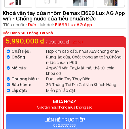
Khoá vân tay cửa nhôm Demax El699 Lux AG App
wifi - Chống nước của tiêu chuẩn Đức
Tiêu chuẩn:
Đức
| Model:
El699 Lux AG App
Bảo Hành 36 Tháng Tại Nhà
5,990,000 ₫
7,990,000 ₫
(-25%)
Chất liệu:
Hợp kim cao cấp, nhựa ABS chống cháy
Chống
Rung lắc cửa, Chốt trong an toàn,Chống
nước chuẩn IP66
Mở cửa:
AppWifi,Vân Tay,Mật mã, thẻ từ, chìa
khóa cơ
Thương hiệu :
Đức - Vân Tay Thụy Điển
Bảo hành:
36 Tháng Tại Địa Chỉ Nhà Khách Hàng
Lắp đặt:
Miễn phí lắp đặt
MUA NGAY
Giao tận nơi, không mua không sao
LIÊN HỆ TRỰC TIẾP
082.3737.333