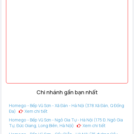
2 chìa cơ chống sao chép.
Thiết Kế Cửa Thích Hợp
Độ dày cửa: Phù hợp với cửa có độ dày từ 40-100mm.
Khoảng cách cửa – khung cửa: Tối thiểu 3,5 mm.
Đố cửa: Tối thiểu 50mm.
Chi nhánh gần bạn nhất
Homego - Bếp Vũ Sơn - Xã Đàn - Hà Nội (378 Xã Đàn, Q Đống
Đa)
Xem chi tiết
Homego - Bếp Vũ Sơn - Ngô Gia Tự - Hà Nội (175 Đ. Ngô Gia
Tự, Đức Giang, Long Biên, Hà Nội)
Xem chi tiết