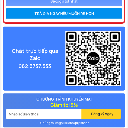
Để có giá tốt nhất
TRẢ GIÁ NGAY NẾU MUỐN RẺ HƠN
Chát trực tiếp qua
Zalo
082.3737.333
CHƯƠNG TRÌNH KHUYẾN MÃI
Giảm tới 5%
Đăng ký ngay
Chúng tôi sẽ gọi lại cho quý khách