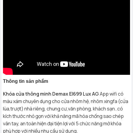
Thông tin sản phẩm
Khóa cửa thông minh Demax El699 Lux AG
App wifi có
màu xám chuyên dụng cho cửa nhôm hệ, nhôm xingfa (cửa
lùa,trượt) nhà riêng, chung cư,văn phòng, khách sạn..có
kích thước nhỏ gọn với khả năng mã hóa chống sao chép
vân tay, an toàn hiện đại tiện lợi với 5 chức năng mở khóa
phù hợp với nhiều nhu cầu sử dụng.