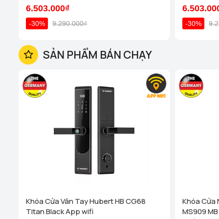
6.503.000₫
6.503.00
-30%
9.290.000₫
-30%
9.
SẢN PHẨM BÁN CHẠY
Khóa Cửa Vân Tay Hubert HB CG68
Khóa Cửa 
Titan Black App wifi
MS909 MB 