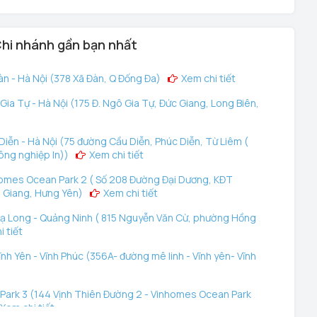
hi nhánh gần bạn nhất
n - Hà Nội (378 Xã Đàn, Q Đống Đa)
Xem chi tiết
ia Tự - Hà Nội (175 Đ. Ngô Gia Tự, Đức Giang, Long Biên,
iễn - Hà Nội (75 đường Cầu Diễn, Phúc Diễn, Từ Liêm (
ông nghiệp In))
Xem chi tiết
omes Ocean Park 2 ( Số 208 Đường Đại Dương, KĐT
 Giang, Hưng Yên)
Xem chi tiết
ạ Long - Quảng Ninh ( 815 Nguyễn Văn Cừ, phường Hồng
 tiết
nh Yên - Vĩnh Phúc (356A- đường mê linh - Vĩnh yên- Vĩnh
ark 3 (144 Vịnh Thiên Đường 2 - Vinhomes Ocean Park
Xem chi tiết