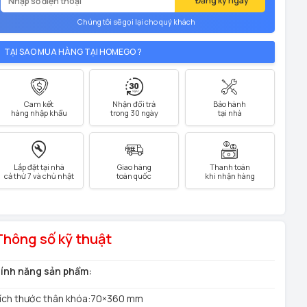
Đăng ký ngay
Chúng tôi sẽ gọi lại cho quý khách
TẠI SAO MUA HÀNG TẠI HOMEGO ?
Cam kết
Nhận đổi trả
Bảo hành
hàng nhập khẩu
trong 30 ngày
tại nhà
Lắp đặt tại nhà
Giao hàng
Thanh toán
cả thứ 7 và chủ nhật
toàn quốc
khi nhận hàng
Thông số kỹ thuật
ính năng sản phẩm:
ích thước thân khóa:70×360 mm