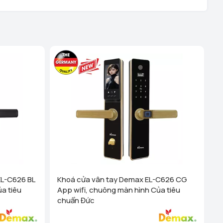
ệu - TP Hải Phòng (289 Tô Hiệu, Q Lê Chân. TP Hải
hanh Nghị - TP Hải Dương (248 Ngô Quyền, Lê Thanh
 tiết
i Dương (189 Ngô Quyền, P. Thanh Trung, Hải Dương)
ên Quang (Cổng Nhà Văn Hóa TDP Thôn Tân Phúc, Thị
 Dương)
Xem chi tiết
anh Hóa (Số 07 Đại Lộ Lê Lợi (Đối diện công viên Hội An)
)
Xem chi tiết
 Cống - TP Thanh Hóa (44 Đường Bà Triệu, Thái Hòa, tt.
Xem chi tiết
g Vương - Đà Nẵng (276 Hùng Vương, Quận Hải Châu)
EL-C626 BL
Khoá cửa vân tay Demax EL-C626 CG
a tiêu
App wifi, chuông màn hình Của tiêu
ha Trang - Khánh Hoà (1276 đường 2/4, P Vạn Thắng
chuẩn Đức
 Nha Trang)
Xem chi tiết