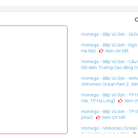
C
Homego - Bếp Vũ Sơn - Xã Đà
Homego - Bếp Vũ Sơn - Ngô G
Hà Nội)
Xem chi tiết
Homego - Bếp Vũ Sơn - Cầu D
Đối diện Trường Cao đẳng C
Homego - Bếp Vũ Sơn - Vinh
Vinhomes Ocean Park 2, Văn
Homego - Bếp Vũ Sơn - TP H
Hải, TP. Hạ Long)
Xem chi
Homego - Bếp Vũ Sơn - TP Vĩ
phúc)
Xem chi tiết
Homego - Vinhomes Ocean P
3, Văn Giang, Hưng Yên)