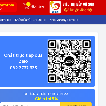
0
showrom
Giỏ hàng
ốc
ử Philips
Khóa cửa vân tay Sharp
Khóa vân tay Siemens
Chát trực tiếp qua
Zalo
082.3737.333
CHƯƠNG TRÌNH KHUYẾN MÃI
Giảm tới 5%