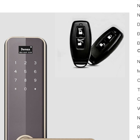
N
N
D
Đ
Đ
C
N
M
C
T
C
V
N
R
V