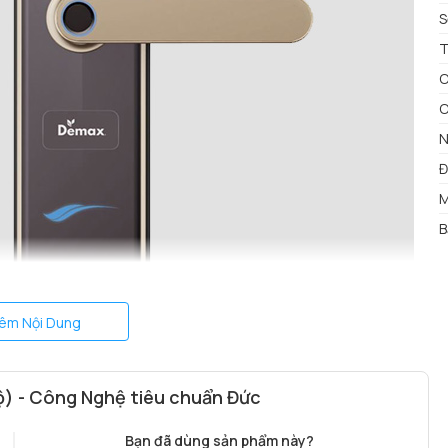
S
T
C
C
N
Đ
M
B
êm Nội Dung
) - Công Nghệ tiêu chuẩn Đức
Bạn đã dùng sản phẩm này?
TAY DEMAX EL630 GB?