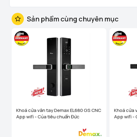
Sản phẩm cùng chuyên mục
Demax EL630 GB Nhận diện vân tay bằng sinh trắc học
F
người giúp người dùng mở khóa đơn giản phù hợp mới lứa 
Khoá cửa vân tay Demax EL680 GS CNC
Khoá cửa 
App wifi - Của tiêu chuẩn Đức
App wifi -