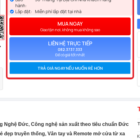
hành:
Lắp đặt:
Miễn phí lắp đặt tại nhà
MUA NGAY
Giao tận nơi, không mua không sao
LIÊN HỆ TRỰC TIẾP
082.3737.333
Để có giá tốt nhất
TRẢ GIÁ NGAY NẾU MUỐN RẺ HƠN
T
g Nghệ Đức, Công nghệ sản xuất theo tiêu chuẩn Đức
 vẻ đẹp truyền thống, Vân tay và Remote mở cửa từ xa
K