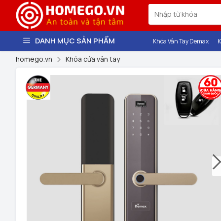
DANH MỤC SẢN PHẨM
Khóa Vân Tay Demax
K
homego.vn
Khóa cửa vân tay