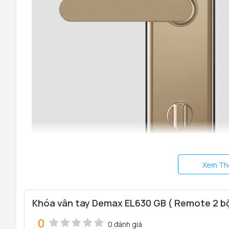
Xem Th
Khóa vân tay Demax EL630 GB ( Remote 2 bộ
0
0 đánh giá
TÍNH NĂNG VÀ THÔNG SỐ KỸ THUẬT CỦA KHÓA VÂN 