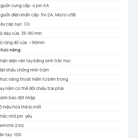
guồn cung cấp: 4 pin AA
guồn điện khẩn cấp: 5V-2A, Micro USB
ây cáp sạc: Có
ộ dày cửa: 35-90 mm
ộ rộng đố cửa: >90mm
hức năng:
hận diện vân tay bằng sinh trắc học
ật khẩu chống nhìn trộm
hức năng thoát hiểm từ bên trong
ay nắm có thể đổi chiều trái phải
ảnh báo đột nhập
ô hiệu hóa thẻ bị mất
hắc nhở pin yếu
emote 2 bộ
ân tay: 100