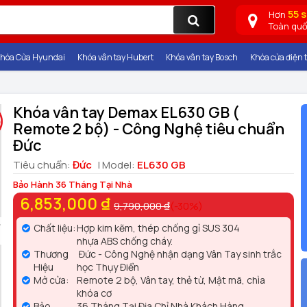
55 
Hơn
Toàn qu
hóa Cửa Hyundai
Khóa vân tay Hubert
Khóa vân tay Bosch
Khóa cửa điện t
Khóa vân tay Demax EL630 GB (
Remote 2 bộ) - Công Nghệ tiêu chuẩn
Đức
Tiêu chuẩn:
Đức
| Model:
EL630 GB
Bảo Hành 36 Tháng Tại Nhà
6,853,000 ₫
9,790,000 ₫
(-30%)
Chất liệu:
Hợp kim kẽm, thép chống gỉ SUS 304
nhựa ABS chống cháy.
Thương
Đức - Công Nghệ nhận dạng Vân Tay sinh trắc
Hiệu
học Thụy Điển
Mở cửa:
Remote 2 bộ, Vân tay, thẻ từ, Mật mã, chìa
khóa cơ
Bảo
36 Tháng Tại Địa Chỉ Nhà Khách Hàng