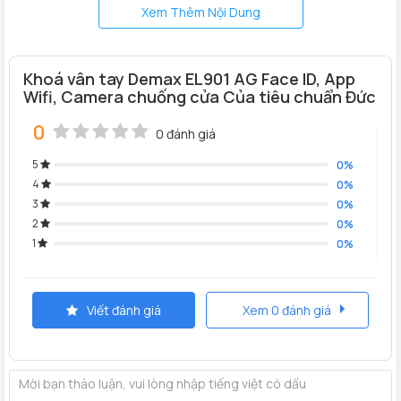
Xem Thêm Nội Dung
Khoá vân tay Demax EL901 AG Face ID, App
Wifi, Camera chuống cửa Của tiêu chuẩn Đức
0
0 đánh giá
5
0%
4
0%
3
0%
Chất liệu:
Khung viền
khoá cửa nhôm Demax EL901 AG
làm
2
0%
bằng hợp kim nhôm đúc nguyên khối nhựa ABS chống cháy.
1
0%
thân khóa làm bằng thép không gỉ sus 304
Tính năng sản phẩm Demax EL901 AG
Viết đánh giá
Xem 0 đánh giá
Nhận diện khuôn mặt Face ID
Mở khóa bằng App wifi
Mở khóa bằng vân tay
Mở khóa bằng mật mã