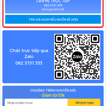
LIÊN HỆ TRỰC TIẾP
082.3737.333
Để có giá tốt nhất
TRẢ GIÁ NGAY NẾU MUỐN RẺ HƠN
Chát trực tiếp qua
Zalo
082.3737.333
CHƯƠNG TRÌNH KHUYẾN MÃI
Giảm tới 5%
Đăng ký ngay