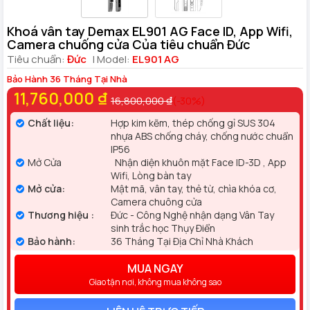
Khoá vân tay Demax EL901 AG Face ID, App Wifi,
Camera chuống cửa Của tiêu chuẩn Đức
Tiêu chuẩn:
Đức
| Model:
EL901 AG
Bảo Hành 36 Tháng Tại Nhà
11,760,000 ₫
16,800,000 ₫
(-30%)
Chất liệu:
Hợp kim kẽm, thép chống gỉ SUS 304
nhựa ABS chống cháy, chống nước chuẩn
IP56
Mở Cửa
Nhận diện khuôn mặt Face ID-3D , App
Wifi, Lòng bàn tay
Mở cửa:
Mật mã, vân tay, thẻ từ, chìa khóa cơ,
Camera chuông cửa
Thương hiệu :
Đức - Công Nghệ nhận dạng Vân Tay
sinh trắc học Thụy Điển
Bảo hành:
36 Tháng Tại Địa Chỉ Nhà Khách
MUA NGAY
Giao tận nơi, không mua không sao