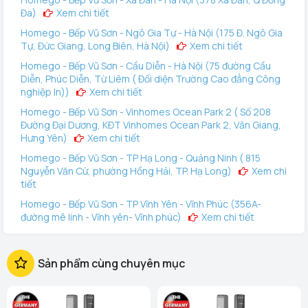
Đa)
Xem chi tiết
Homego - Bếp Vũ Sơn - Ngô Gia Tự - Hà Nội (175 Đ. Ngô Gia
Tự, Đức Giang, Long Biên, Hà Nội)
Xem chi tiết
Homego - Bếp Vũ Sơn - Cầu Diễn - Hà Nội (75 đường Cầu
Diễn, Phúc Diễn, Từ Liêm ( Đối diện Trường Cao đẳng Công
nghiệp In))
Xem chi tiết
Homego - Bếp Vũ Sơn - Vinhomes Ocean Park 2 ( Số 208
Đường Đại Dương, KĐT Vinhomes Ocean Park 2, Văn Giang,
Hưng Yên)
Xem chi tiết
Homego - Bếp Vũ Sơn - TP Hạ Long - Quảng Ninh ( 815
Nguyễn Văn Cừ, phường Hồng Hải, TP. Hạ Long)
Xem chi
tiết
Homego - Bếp Vũ Sơn - TP Vĩnh Yên - Vĩnh Phúc (356A-
đường mê linh - Vĩnh yên- Vĩnh phúc)
Xem chi tiết
Homego - Vinhomes Ocean Park 3 (144 Vịnh Thiên Đường 2
- Vinhomes Ocean Park 3, Văn Giang, Hưng Yên)
Xem
Sản phẩm cùng chuyên mục
chi tiết
Homego - Bếp Vũ Sơn - Tô Hiệu - TP Hải Phòng (289 Tô
Hiệu, Q Lê Chân. TP Hải Phòng)
Xem chi tiết