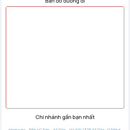
Bản đồ đường đi
Chi nhánh gần bạn nhất
Homego - Bếp Vũ Sơn - Xã Đàn - Hà Nội (378 Xã Đàn, Q Đống