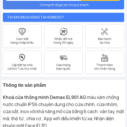
Chúng tôi sẽ gọi lại cho quý khách
TẠI SAO MUA HÀNG TẠI HOMEGO ?
Cam kết
Nhận đổi trả
Bảo hành
hàng nhập khẩu
trong 30 ngày
tại nhà
Lắp đặt tại nhà
Giao hàng
Thanh toán
cả thứ 7 và chủ nhật
toàn quốc
khi nhận hàng
Thông tin sản phẩm
Khoá cửa thông minh Demax EL901 AG
màu xám chống
nước chuẩn IP56 chuyên dụng cho cửa chính, cửa nhôm,
cửa sắt, inox với khả năng mở cửa bằng 6 cách: vân tay, mật
mã, thẻ từ , chìa cơ , App wifi điều khiển từ xa, Nhận diện
khuôn mặt Face ID 3D.