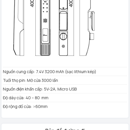
Cơ chế đóng mở: Động cơ DC siêu nhỏ
Nhiệt độ làm việc: -20°C -60°C
Độ ẩm tương đối: 15% -95%
Màu hoàn thiện: xám
Bảo hành: 3 năm
Nguồn cung cấp: 7.4V 3200 mAh (sạc lithium kép)
Tuổi thọ pin: Mở cửa 3000 lần
Nguồn điện khẩn cấp: 5V-2A, Micro USB
Độ dày cửa: 40 – 80 mm
Độ rộng đố cửa: >60mm