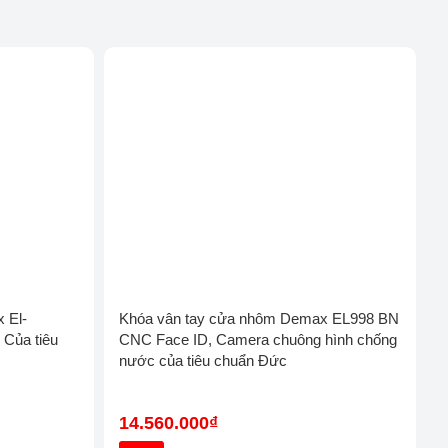
Khóa cửa điện tử Philips
Khóa cửa vân tay Sharp
x El-
Khóa vân tay cửa nhôm Demax EL998