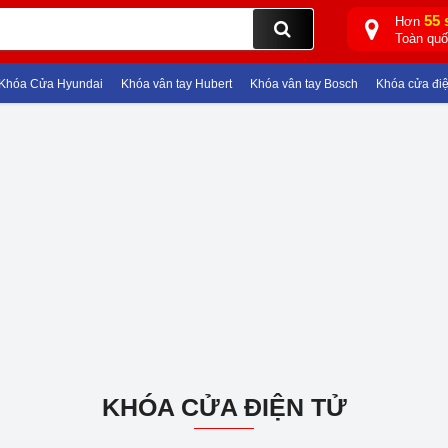
55 
Hơn
Toàn qu
hóa Cửa Hyundai
Khóa vân tay Hubert
Khóa vân tay Bosch
Khóa cửa điện t
KHÓA CỬA ĐIỆN TỬ