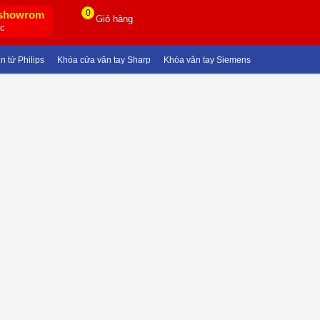
0
showrom
Giỏ hàng
ốc
ử Philips
Khóa cửa vân tay Sharp
Khóa vân tay Siemens