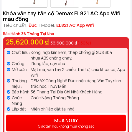
Khóa vân tay tân cổ Demax EL821 AC App Wifi
màu đồng
Tiêu chuẩn:
Đức
| Model:
EL821 AC App Wifi
Bảo Hành 36 Tháng Tại Nhà
25,620,000 ₫
36,600,000 ₫
(-30%)
Chất liệu:
Đồng, hợp kim kẽm, thép chống gỉ SUS 304
nhựa ABS chống cháy.
Chống
Rung lắc, cạy phá
Mở cửa:
Mật mã, vân tay 2 chiều, thẻ từ, chìa khóa cơ, App
Wifi
Thương
DEMAX Công Nghệ Đức nhận dạng Vân Tay sinh
hiệu :
trắc học Thụy Điển
Bảo hành:
36 Tháng Tại Địa Chỉ Nhà Khách Hàng
Chức
Chức Năng Thông Phòng
Năng
Lắp đặt:
Miễn phí lắp đặt tại nhà
MUA NGAY
Giao tận nơi, không mua không sao