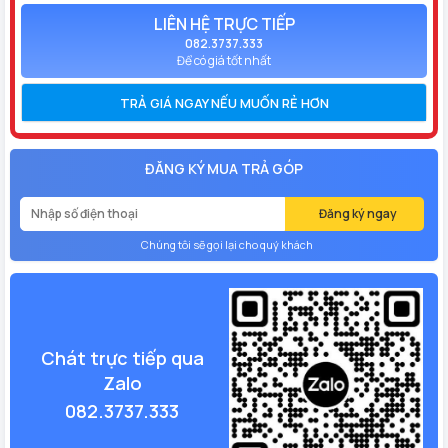
LIÊN HỆ TRỰC TIẾP
082.3737.333
Để có giá tốt nhất
TRẢ GIÁ NGAY NẾU MUỐN RẺ HƠN
ĐĂNG KÝ MUA TRẢ GÓP
Đăng ký ngay
Chúng tôi sẽ gọi lại cho quý khách
Chát trực tiếp qua
Zalo
082.3737.333