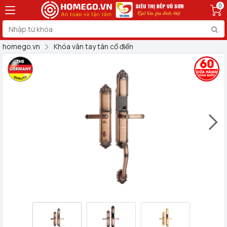
0
homego.vn
Khóa vân tay tân cổ điển