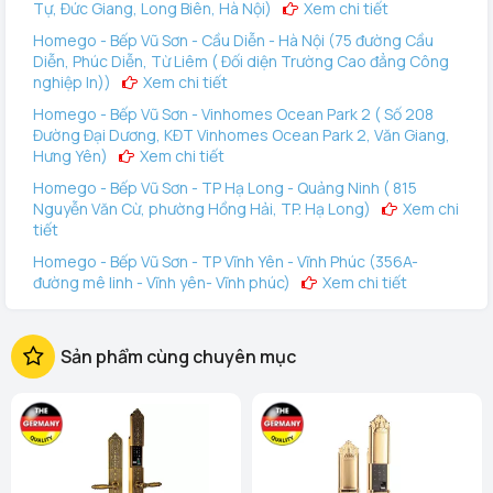
Tự, Đức Giang, Long Biên, Hà Nội)
Xem chi tiết
Homego - Bếp Vũ Sơn - Cầu Diễn - Hà Nội (75 đường Cầu
Diễn, Phúc Diễn, Từ Liêm ( Đối diện Trường Cao đẳng Công
nghiệp In))
Xem chi tiết
Homego - Bếp Vũ Sơn - Vinhomes Ocean Park 2 ( Số 208
Đường Đại Dương, KĐT Vinhomes Ocean Park 2, Văn Giang,
Hưng Yên)
Xem chi tiết
Homego - Bếp Vũ Sơn - TP Hạ Long - Quảng Ninh ( 815
Nguyễn Văn Cừ, phường Hồng Hải, TP. Hạ Long)
Xem chi
tiết
Homego - Bếp Vũ Sơn - TP Vĩnh Yên - Vĩnh Phúc (356A-
đường mê linh - Vĩnh yên- Vĩnh phúc)
Xem chi tiết
Homego - Vinhomes Ocean Park 3 (144 Vịnh Thiên Đường 2
- Vinhomes Ocean Park 3, Văn Giang, Hưng Yên)
Xem
Sản phẩm cùng chuyên mục
chi tiết
Homego - Bếp Vũ Sơn - Tô Hiệu - TP Hải Phòng (289 Tô
Hiệu, Q Lê Chân. TP Hải Phòng)
Xem chi tiết
Homego - Bếp Vũ Sơn - Lê Thanh Nghị - TP Hải Dương (248
Ngô Quyền, Lê Thanh Nghị, Hải Phòng)
Xem chi tiết