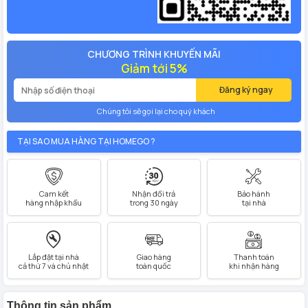
CHƯƠNG TRÌNH KHUYẾN MÃI
Giảm tới 5%
Đăng ký ngay
Chúng tôi sẽ gọi lại cho quý khách
TẠI SAO MUA HÀNG TẠI HOMEGO ?
Cam kết
Nhận đổi trả
Bảo hành
hàng nhập khẩu
trong 30 ngày
tại nhà
Lắp đặt tại nhà
Giao hàng
Thanh toán
cả thứ 7 và chủ nhật
toàn quốc
khi nhận hàng
Thông tin sản phẩm