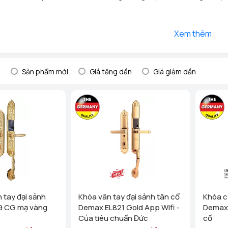
Xem thêm
:
Sản phẩm mới
Giá tăng dần
Giá giảm dần
 tay đại sảnh
Khóa vân tay đại sảnh tân cổ
Khóa c
9 CG mạ vàng
Demax EL821 Gold App Wifi -
Demax
Của tiêu chuẩn Đức
cổ