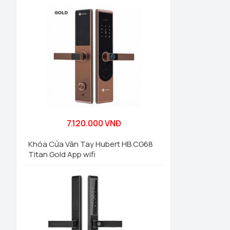
Khóa cửa đại
hợp với cửa gỗ
Cửa chính là n
gian và phiền
mã, thẻ từ, ch
7.120.000 VNĐ
được tích hợp 
Bán Khó
Khóa Cửa Vân Tay Hubert HB CG68
Titan Gold App wifi
Hệ thống nhà
nhập khẩu chấ
chần chừ gì n