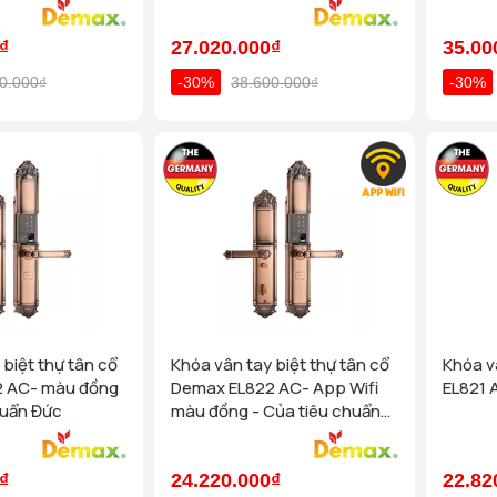
₫
27.020.000₫
35.00
0.000₫
-30%
38.600.000₫
-30%
 biệt thự tân cổ
Khóa vân tay biệt thự tân cổ
Khóa v
 AC- màu đồng
Demax EL822 AC- App Wifi
EL821 
huẩn Đức
màu đồng - Của tiêu chuẩn
Đức
₫
24.220.000₫
22.82