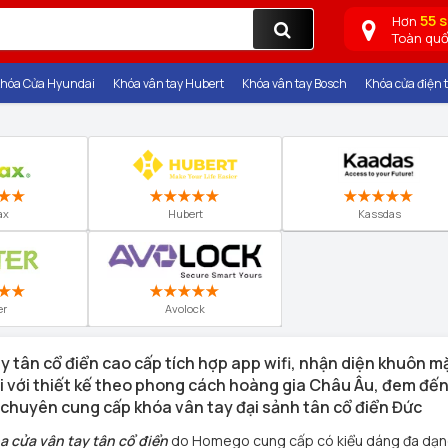
55 
Hơn
Toàn qu
hóa Cửa Hyundai
Khóa vân tay Hubert
Khóa vân tay Bosch
Khóa cửa điện t
ax
Hubert
Kassdas
er
Avolock
y tân cổ điển
cao cấp tích hợp app wifi, nhận diện khuôn mặt
lợi với thiết kế theo phong cách hoàng gia Châu Âu, đem đế
huyên cung cấp khóa vân tay đại sảnh tân cổ điển Đức
a cửa vân tay tân cổ điển
do Homego cung cấp có kiểu dáng đa dạng, 