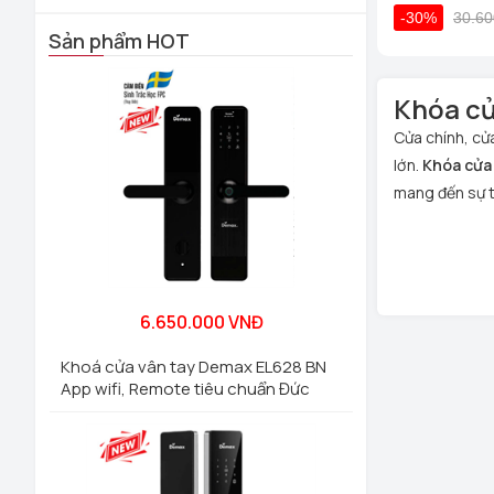
-30%
30.60
Sản phẩm HOT
Khóa cử
Cửa chính, cử
lớn.
Khóa cửa 
mang đến sự ti
6.650.000 VNĐ
Khoá cửa vân tay Demax EL628 BN
App wifi, Remote tiêu chuẩn Đức