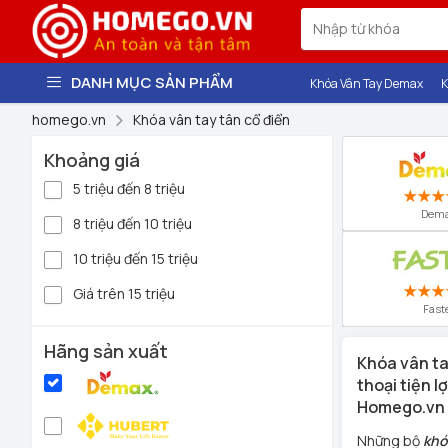
DANH MỤC SẢN PHẨM
Khóa Vân Tay Demax
K
homego.vn
Khóa vân tay tân cổ điển
Khoảng giá
5 triệu đến 8 triệu
Dem
8 triệu đến 10 triệu
10 triệu đến 15 triệu
Giá trên 15 triệu
Fast
Hãng sản xuất
Khóa vân ta
thoại tiện 
Homego.vn c
Những bộ
khó