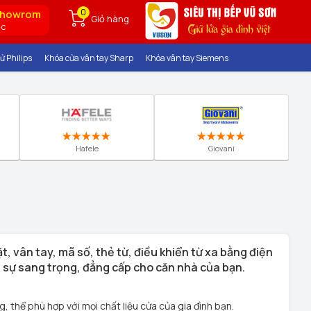
0
showrom
Giỏ hàng
ốc
ử Philips
Khóa cửa vân tay Sharp
Khóa vân tay Siemens
Hafele
Giovani
, vân tay, mã số, thẻ từ, điều khiển từ xa bằng điện
n sự sang trọng, đẳng cấp cho căn nhà của bạn.
thể phù hợp với mọi chất liệu cửa của gia đình bạn.