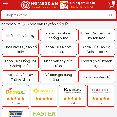
0
homego.vn
Khóa vân tay tân cổ điển
Khóa cửa nhôm
Khóa cửa nhận diện
Khóa cửa vân tay
chống nước
khuôn mặt
Khóa vân tay tân cổ
Khóa Cửa Nhôm
Khóa Cửa Tân Cổ
điển
Face ID
Điển Face ID
Khóa Cửa Cổng Sắt
Khóa vân tay cửa
Khóa điện tử khách
Chống Nước
kính
sạn
Két Sắt Vân Tay
Đồ điện gia dụng
Khóa cửa điện tử
Thông Minh
thông minh
Demax
Hubert
Kassdas
Hafele