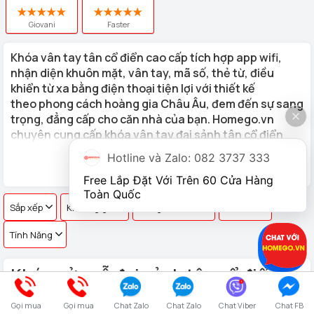
Giovani
Faster
Khóa vân tay tân cổ điển
cao cấp tích hợp app wifi,
nhận diện khuôn mặt, vân tay, mã số, thẻ từ, điều
khiển từ xa bằng điện thoại tiện lợi với thiết kế
theo phong cách hoàng gia Châu Âu, đem đến sự sang
trọng, đẳng cấp cho căn nhà của bạn. Homego.vn
chuyên cung cấp khóa vân tay đại sảnh tân cổ điển
Đức
Hotline và Zalo: 082 3737 333
Xem thêm
Những bộ
khóa cửa vân tay tân cổ điển
do Homego cung cấp
Free Lắp Đặt Với Trên 60 Cửa Hàng 
có kiểu dáng đa dạng, thể phù hợp với mọi chất liệu cửa của gia
Toàn Quốc
Sắp xếp
Khoảng giá
Hãng sản xuất
Xuất xứ
đình bạn.
Tính Năng
Khóa cửa gỗ đại sảnh tân cổ điển
sang trọng đẳng cấp đầy đủ công
nghệ
Gọi mua
Gọi mua
Chat Zalo
Chat Zalo
Chat Viber
Chat FB