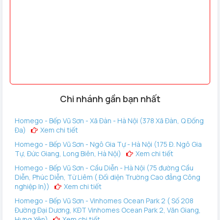
Quạt trần dành cho người giàu
Casa
được sản xuât nguyên
chiếc tại Đài Loan nên chất lượng rất tốt, tự hào là dòng
quạt cánh lá có lượng gió lý tưởng nhất thị trường ngày nay.
MR.VŨ Casa
sẽ mang cả không khí trong lành của rừng
Chi nhánh gần bạn nhất
nhiệt đới về ngôi nhà bạn. Đây là sản phẩm được ưu chuộng
sử dụng tại rất nhiều công trình kiến trúc, như nhà phố, biệt
Homego - Bếp Vũ Sơn - Xã Đàn - Hà Nội (378 Xã Đàn, Q Đống
thự hay các resort, khách sạn cao cấp.
Đa)
Xem chi tiết
Homego - Bếp Vũ Sơn - Ngô Gia Tự - Hà Nội (175 Đ. Ngô Gia
Tự, Đức Giang, Long Biên, Hà Nội)
Xem chi tiết
Homego - Bếp Vũ Sơn - Cầu Diễn - Hà Nội (75 đường Cầu
Diễn, Phúc Diễn, Từ Liêm ( Đối diện Trường Cao đẳng Công
nghiệp In))
Xem chi tiết
Homego - Bếp Vũ Sơn - Vinhomes Ocean Park 2 ( Số 208
Đường Đại Dương, KĐT Vinhomes Ocean Park 2, Văn Giang,
Hưng Yên)
Xem chi tiết