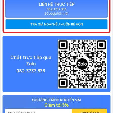
LIÊN HỆ TRỰC TIẾP
082.3737.333
Để có giá tốt nhất
TRẢ GIÁ NGAY NẾU MUỐN RẺ HƠN
Chát trực tiếp qua
Zalo
082.3737.333
CHƯƠNG TRÌNH KHUYẾN MÃI
Giảm tới 5%
Đăng ký ngay