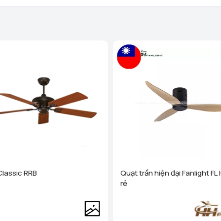
Homego - Bếp Vũ Sơn - Tô Hi
Phòng)
Xem chi tiết
Homego - Bếp Vũ Sơn - Lê T
Nghị, Hải Phòng)
Xem chi
 chính hãng tại hệ thống 60 cửa hàng Homego và bếp Vũ
Homego - Ngô Quyền - TP Hả
ều kinh nghiệm trong lĩnh vực lắp đặt
quạt trần
, năng động,
Xem chi tiết
ột cách nhanh nhất.
Homego - Bếp Vũ Sơn - Tuy
Trấn Sơn Dương, Huyện Sơn
Homego - Bếp Vũ Sơn - TP Th
- P Lam Sơn - TP Thanh Hoá
Homego - Bếp Vũ Sơn - Nông
Nông Cống, Thanh Hóa)
Homego - Bếp Vũ Sơn - Hùn
Classic RRB
Quạt trần hiện đại Fanlight FL
Xem chi tiết
rẻ
Homego - Bếp Vũ Sơn - TP N
(cạnh cà phê Bách Viên) TP
Homego - Bếp Vũ Sơn - TP V