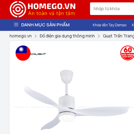
DANH MỤC SẢN PHẨM
Khóa Vân Tay Demax
K
homego.vn
Đồ điện gia dụng thông minh
Quạt Trần Trang