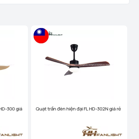
ệu - TP Hải Phòng (289 Tô Hiệu, Q Lê Chân. TP Hải
hanh Nghị - TP Hải Dương (248 Ngô Quyền, Lê Thanh
 tiết
i Dương (189 Ngô Quyền, P. Thanh Trung, Hải Dương)
ên Quang (Cổng Nhà Văn Hóa TDP Thôn Tân Phúc, Thị
 Dương)
Xem chi tiết
anh Hóa (Số 07 Đại Lộ Lê Lợi (Đối diện công viên Hội An)
)
Xem chi tiết
 Cống - TP Thanh Hóa (44 Đường Bà Triệu, Thái Hòa, tt.
Xem chi tiết
g Vương - Đà Nẵng (276 Hùng Vương, Quận Hải Châu)
 HD-300 giá
Quạt trần đèn hiện đại FL HD-302N giá rẻ
ha Trang - Khánh Hoà (1276 đường 2/4, P Vạn Thắng
 Nha Trang)
Xem chi tiết
inh - Nghệ An (58a Phạm Đình Toái, Phường Hà Huy Tập,