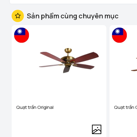
Sản phẩm cùng chuyên mục
Quạt trần đèn Fanlight FL HD-305
hiện được phân phối
Sơn trên toàn quốc. Với đội ngũ nhân viên nhiệt tình, nhi
sáng tạo sẽ đáp ứng mọi nhu cầu của quý khách hàng m
Quạt trần Original
Quạt trần 