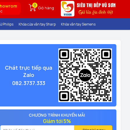
0
showrom
Giỏ hàng
ốc
ử Philips
Khóa cửa vân tay Sharp
Khóa vân tay Siemens
Chát trực tiếp qua
Zalo
082.3737.333
CHƯƠNG TRÌNH KHUYẾN MÃI
Giảm tới 5%