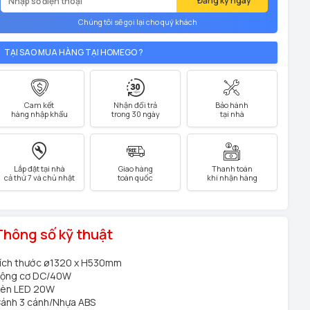
Đăng ký ngay
Chúng tôi sẽ gọi lại cho quý khách
TẠI SAO MUA HÀNG TẠI HOMEGO ?
Cam kết
Nhận đổi trả
Bảo hành
hàng nhập khẩu
trong 30 ngày
tại nhà
Lắp đặt tại nhà
Giao hàng
Thanh toán
cả thứ 7 và chủ nhật
toàn quốc
khi nhận hàng
Thông số kỹ thuật
ích thước ø1320 x H530mm
ộng cơ DC/40W
èn LED 20W
ánh 3 cánh/Nhựa ABS