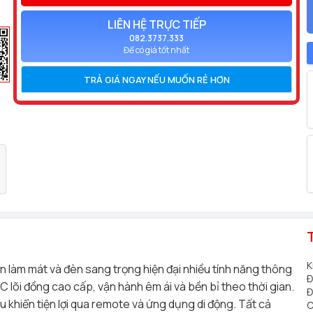
LIÊN HỆ TRỰC TIẾP
082.3737.333
Để có giá tốt nhất
TRẢ GIÁ NGAY NẾU MUỐN RẺ HƠN
K
n làm mát và đèn sang trọng hiện đại nhiều tính năng thông
Đ
 lõi đồng cao cấp, vận hành êm ái và bền bỉ theo thời gian.
Đ
u khiển tiện lợi qua remote và ứng dụng di động. Tất cả
C