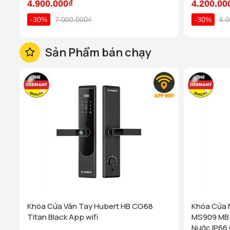
4.900.000₫
4.200.00
-30%
7.000.000₫
-30%
6.
Sản Phẩm bán chạy
Khóa Cửa Vân Tay Hubert HB CG68
Khóa Cửa 
Titan Black App wifi
MS909 MB 
Nước IP66