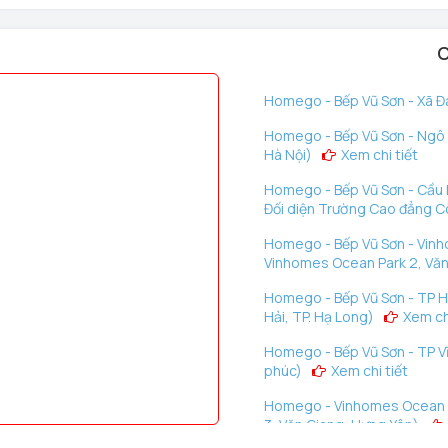
 mỹ và sự đầu tư vào chất lượng sống.
C
Homego - Bếp Vũ Sơn - Xã Đà
ều, đảm bảo khoảng cách tối thiểu từ cánh quạt đến sàn nhà
Homego - Bếp Vũ Sơn - Ngô G
Hà Nội)
Xem chi tiết
không.
 kỹ thuật, tránh rung lắc.
Homego - Bếp Vũ Sơn - Cầu D
Đối diện Trường Cao đẳng C
gió, đổi màu ánh sáng và hẹn giờ theo nhu cầu.
Homego - Bếp Vũ Sơn - Vinh
Vinhomes Ocean Park 2, Văn
bền của động cơ.
Homego - Bếp Vũ Sơn - TP H
Hải, TP. Hạ Long)
Xem chi
Homego - Bếp Vũ Sơn - TP Vĩ
phúc)
Xem chi tiết
Homego - Vinhomes Ocean P
3, Văn Giang, Hưng Yên)