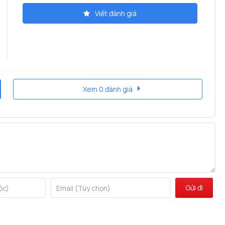
Viết đánh giá
Xem 0 đánh giá
 tiết kiệm không gian và chi phí đầu tư. Lựa chọn lý tưởng
mái trong mọi thời điểm trong ngày. Đặc biệt, chức năng đảo
 vào mùa hè mà còn đối lưu không khí, tạo sự thoải mái vào
Gửi đi
m điện, giúp bạn yên tâm sử dụng thường xuyên mà vẫn tối