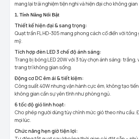
mang lại trải nghiệm tiện nghi và hiện đại cho không gia
1. Tính Năng Nổi Bật
Thiết kế hiện đại & sang trọng:
Quạt trần FL HD-305 mang phong cách cổ điển với tông 
mỹ.
Tích hợp đèn LED 3 chế độ ánh sáng:
Trang bị bóng LED 20W với 3 tùy chọn ánh sáng: trắng, v
trang trí không gian sống.
Động cơ DC êm ái & tiết kiệm:
Công suất 40W nhưng vận hành cực êm, không tạo tiếng ồ
không gian cần sự yên tĩnh như phòng ngủ.
6 tốc độ gió linh hoạt:
Cho phép người dùng tùy chỉnh mức gió theo nhu cầu. Điề
mọi lúc.
Chức năng hẹn giờ tiện lợi:
Tự động tắt quạt sau khoảng thời gian cài đặt sẵn – phù 