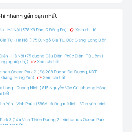
hi nhánh gần bạn nhất
n - Hà Nội (378 Xã Đàn, Q Đống Đa)
Xem chi tiết
ia Tự - Hà Nội (175 Đ. Ngô Gia Tự, Đức Giang, Long Biên,
iễn - Hà Nội (75 đường Cầu Diễn, Phúc Diễn, Từ Liêm (
ông nghiệp In))
Xem chi tiết
omes Ocean Park 2 ( Số 208 Đường Đại Dương, KĐT
 Giang, Hưng Yên)
Xem chi tiết
ạ Long - Quảng Ninh ( 815 Nguyễn Văn Cừ, phường Hồng
 tiết
nh Yên - Vĩnh Phúc (356A- đường mê linh - Vĩnh yên- Vĩnh
ark 3 (144 Vịnh Thiên Đường 2 - Vinhomes Ocean Park
Xem chi tiết