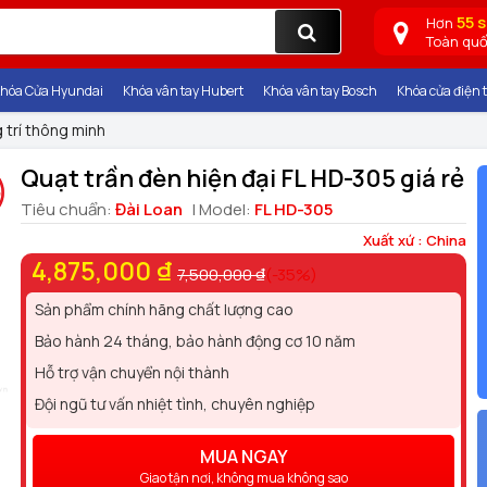
55 
Hơn
Toàn qu
hóa Cửa Hyundai
Khóa vân tay Hubert
Khóa vân tay Bosch
Khóa cửa điện t
 trí thông minh
Quạt trần đèn hiện đại FL HD-305 giá rẻ
Tiêu chuẩn:
Đài Loan
| Model:
FL HD-305
Xuất xứ : China
4,875,000 ₫
7,500,000 ₫
(-35%)
Sản phẩm chính hãng chất lượng cao
Bảo hành 24 tháng, bảo hành động cơ 10 năm
Hỗ trợ vận chuyển nội thành
Đội ngũ tư vấn nhiệt tình, chuyên nghiệp
MUA NGAY
Giao tận nơi, không mua không sao