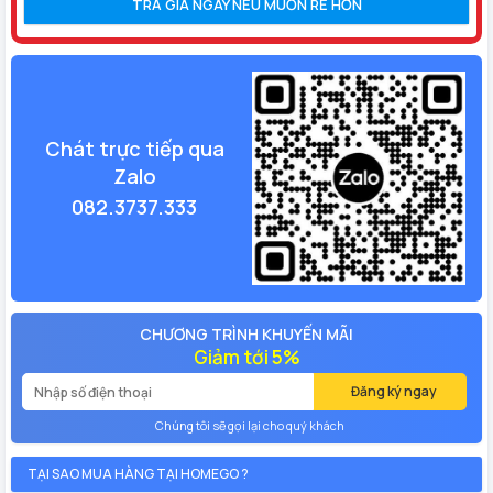
TRẢ GIÁ NGAY NẾU MUỐN RẺ HƠN
Chát trực tiếp qua
Zalo
082.3737.333
CHƯƠNG TRÌNH KHUYẾN MÃI
Giảm tới 5%
Đăng ký ngay
Chúng tôi sẽ gọi lại cho quý khách
TẠI SAO MUA HÀNG TẠI HOMEGO ?