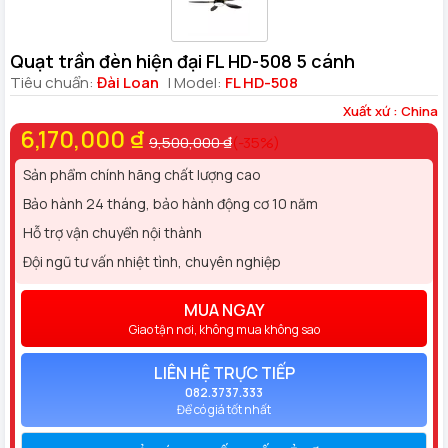
Quạt trần đèn hiện đại FL HD-508 5 cánh
Tiêu chuẩn:
Đài Loan
| Model:
FL HD-508
Xuất xứ : China
6,170,000 ₫
9,500,000 ₫
(-35%)
Sản phẩm chính hãng chất lượng cao
Bảo hành 24 tháng, bảo hành động cơ 10 năm
Hỗ trợ vận chuyển nội thành
Đội ngũ tư vấn nhiệt tình, chuyên nghiệp
MUA NGAY
Giao tận nơi, không mua không sao
LIÊN HỆ TRỰC TIẾP
082.3737.333
Để có giá tốt nhất