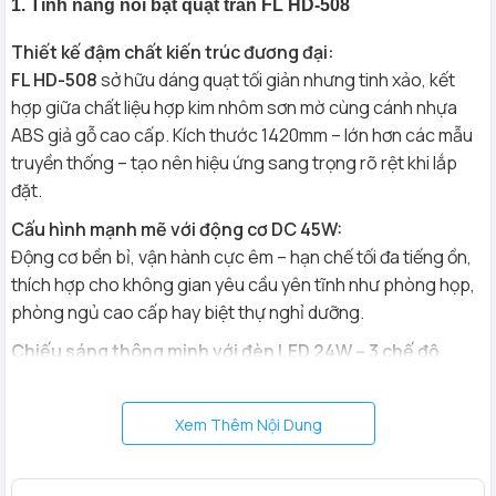
1. Tính năng nổi bật quạt trần F
L HD-508
Thiết kế đậm chất kiến trúc đương đại:
FL HD-508
sở hữu dáng quạt tối giản nhưng tinh xảo, kết
hợp giữa chất liệu hợp kim nhôm sơn mờ cùng cánh nhựa
ABS giả gỗ cao cấp. Kích thước 1420mm – lớn hơn các mẫu
truyền thống – tạo nên hiệu ứng sang trọng rõ rệt khi lắp
đặt.
Cấu hình mạnh mẽ với động cơ DC 45W:
Động cơ bền bỉ, vận hành cực êm – hạn chế tối đa tiếng ồn,
thích hợp cho không gian yêu cầu yên tĩnh như phòng họp,
phòng ngủ cao cấp hay biệt thự nghỉ dưỡng.
Chiếu sáng thông minh với đèn LED 24W – 3 chế độ
màu:
Tích hợp ánh sáng trắng – trung tính – vàng cho từng mục
Xem Thêm Nội Dung
đích sử dụng. Đèn LED tuổi thọ cao, tiết kiệm điện và an toàn
cho thị giác.