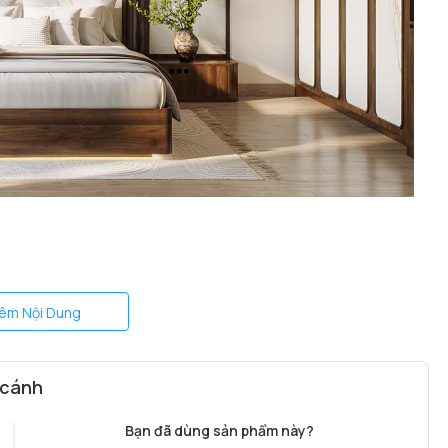
êm Nội Dung
ển với thân quạt
màu đen tuyền bí ẩn
, tạo cảm giác vững
h xảo, mang đến vẻ đẹp hài hòa giữa hiện đại và truyền
 cánh
Bạn đã dùng sản phẩm này?
ắng – vàng – trung tính), dễ dàng điều chỉnh để phù hợp với