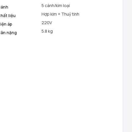
5 cánh/kim loại
Cánh
Hợp kim + Thuỷ tinh
hất liệu
220V
iện áp
5.8 kg
ân nặng