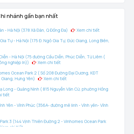
hi nhánh gần bạn nhất
n - Hà Nội (378 Xã Đàn, Q Đống Đa)
Xem chi tiết
ia Tự - Hà Nội (175 Đ. Ngô Gia Tự, Đức Giang, Long Biên,
iễn - Hà Nội (75 đường Cầu Diễn, Phúc Diễn, Từ Liêm (
ông nghiệp In))
Xem chi tiết
omes Ocean Park 2 ( Số 208 Đường Đại Dương, KĐT
 Giang, Hưng Yên)
Xem chi tiết
ạ Long - Quảng Ninh ( 815 Nguyễn Văn Cừ, phường Hồng
 tiết
nh Yên - Vĩnh Phúc (356A- đường mê linh - Vĩnh yên- Vĩnh
ark 3 (144 Vịnh Thiên Đường 2 - Vinhomes Ocean Park
Xem chi tiết