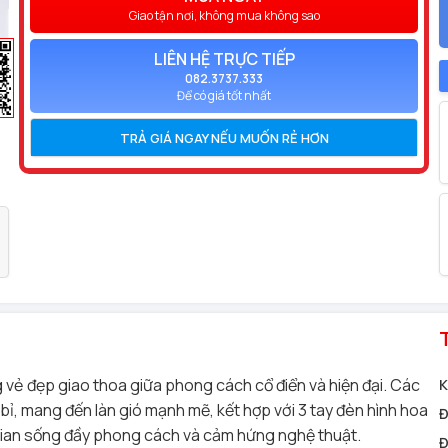
Giao tận nơi, không mua không sao
LIÊN HỆ TRỰC TIẾP
082.3737.333
Để có giá tốt nhất
TRẢ GIÁ NGAY NẾU MUỐN RẺ HƠN
vẻ đẹp giao thoa giữa phong cách cổ điển và hiện đại. Các
K
bỉ, mang đến làn gió mạnh mẽ, kết hợp với 3 tay đèn hình hoa
Đ
gian sống đầy phong cách và cảm hứng nghệ thuật.