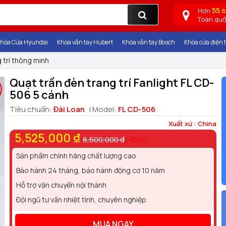
55 
Hơn
Toàn qu
hóa Cửa Hyundai
Khóa vân tay Hubert
Khóa vân tay Bosch
Khóa cửa điện t
 trí thông minh
Quạt trần đèn trang trí Fanlight FL CD-
506 5 cánh
Tiêu chuẩn:
Đài Loan
| Model:
FL CD-506
Xuất xứ : China
5,525,000 ₫
8,500,000 ₫
(-35%)
Sản phẩm chính hãng chất lượng cao
Bảo hành 24 tháng, bảo hành động cơ 10 năm
Hỗ trợ vận chuyển nội thành
Đội ngũ tư vấn nhiệt tình, chuyên nghiệp
MUA NGAY