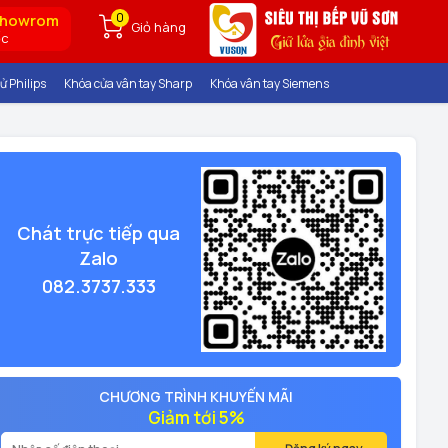
0
showrom
Giỏ hàng
ốc
ử Philips
Khóa cửa vân tay Sharp
Khóa vân tay Siemens
Chát trực tiếp qua
Zalo
082.3737.333
CHƯƠNG TRÌNH KHUYẾN MÃI
Giảm tới 5%