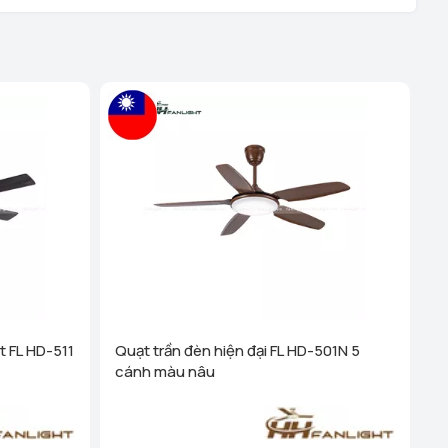
ệu - TP Hải Phòng (289 Tô Hiệu, Q Lê Chân. TP Hải
hanh Nghị - TP Hải Dương (248 Ngô Quyền, Lê Thanh
 tiết
i Dương (189 Ngô Quyền, P. Thanh Trung, Hải Dương)
ên Quang (Cổng Nhà Văn Hóa TDP Thôn Tân Phúc, Thị
 Dương)
Xem chi tiết
anh Hóa (Số 07 Đại Lộ Lê Lợi (Đối diện công viên Hội An)
)
Xem chi tiết
 Cống - TP Thanh Hóa (44 Đường Bà Triệu, Thái Hòa, tt.
Xem chi tiết
g Vương - Đà Nẵng (276 Hùng Vương, Quận Hải Châu)
t FL HD-511
Quạt trần đèn hiện đại FL HD-501N 5
cánh màu nâu
ha Trang - Khánh Hoà (1276 đường 2/4, P Vạn Thắng
 Nha Trang)
Xem chi tiết
inh - Nghệ An (58a Phạm Đình Toái, Phường Hà Huy Tập,