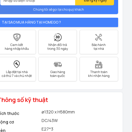
Đăng ký ngay
Chúng tôi sẽ gọi lại cho quý khách
TẠI SAO MUA HÀNG TẠI HOMEGO ?
Cam kết
Nhận đổi trả
Bảo hành
hàng nhập khẩu
trong 30 ngày
tại nhà
Lắp đặt tại nhà
Giao hàng
Thanh toán
cả thứ 7 và chủ nhật
toàn quốc
khi nhận hàng
Thông số kỹ thuật
ø1320 x H580mm
ích thước
DC/43W
ộng cơ
E27*3
Đèn