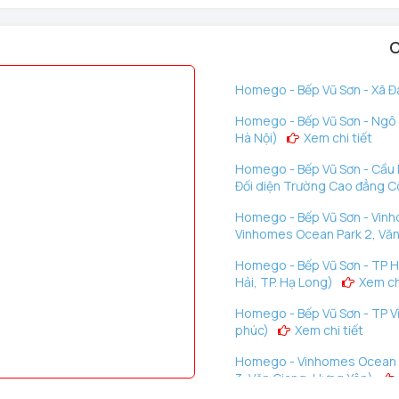
C
Homego - Bếp Vũ Sơn - Xã Đà
Homego - Bếp Vũ Sơn - Ngô G
Hà Nội)
Xem chi tiết
Homego - Bếp Vũ Sơn - Cầu D
Đối diện Trường Cao đẳng C
Homego - Bếp Vũ Sơn - Vinh
Vinhomes Ocean Park 2, Văn
Homego - Bếp Vũ Sơn - TP H
Hải, TP. Hạ Long)
Xem chi
Homego - Bếp Vũ Sơn - TP Vĩ
phúc)
Xem chi tiết
Homego - Vinhomes Ocean P
3, Văn Giang, Hưng Yên)