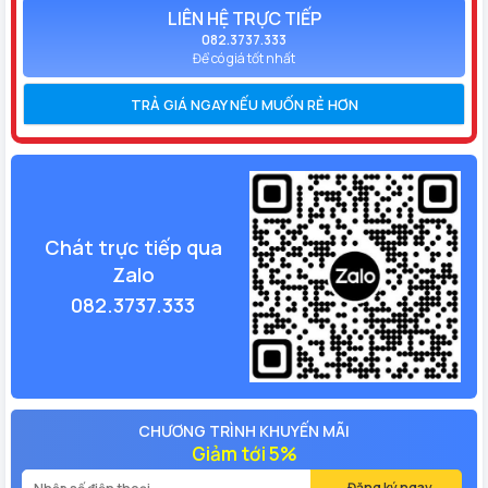
LIÊN HỆ TRỰC TIẾP
082.3737.333
Để có giá tốt nhất
TRẢ GIÁ NGAY NẾU MUỐN RẺ HƠN
Chát trực tiếp qua
Zalo
082.3737.333
CHƯƠNG TRÌNH KHUYẾN MÃI
Giảm tới 5%
Đăng ký ngay