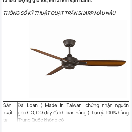
ra lưu lượng gió tốt, êm ái khi vận hành.
THÔNG SỐ KỸ THUẬT QUẠT TRẦN SHARP MÀU NÂU
Sản
Đài Loan ( Made in Taiwan, chứng nhận nguồn
xuất
gốc CO, CQ đầy đủ khi bán hàng ). Lưu ý: 100% hàng
tại
Trung Quốc không có
Nơi lắp
Trần nhà, phòng khách – diện tích dưới 20m2