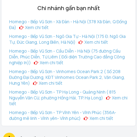
lithium-ion và có thời lượng sử dụng tùy thuộc vào công
Chi nhánh gần bạn nhất
suất và cách sử dụng của người dùng.
Homego - Bếp Vũ Sơn - Xã Đàn - Hà Nội (378 Xã Đàn, Q Đống
Đa)
Xem chi tiết
Homego - Bếp Vũ Sơn - Ngô Gia Tự - Hà Nội (175 Đ. Ngô Gia
Tự, Đức Giang, Long Biên, Hà Nội)
Xem chi tiết
Homego - Bếp Vũ Sơn - Cầu Diễn - Hà Nội (75 đường Cầu
Diễn, Phúc Diễn, Từ Liêm ( Đối diện Trường Cao đẳng Công
nghiệp In))
Xem chi tiết
Homego - Bếp Vũ Sơn - Vinhomes Ocean Park 2 ( Số 208
Đường Đại Dương, KĐT Vinhomes Ocean Park 2, Văn Giang,
Hưng Yên)
Xem chi tiết
Homego - Bếp Vũ Sơn - TP Hạ Long - Quảng Ninh ( 815
Nguyễn Văn Cừ, phường Hồng Hải, TP. Hạ Long)
Xem chi
tiết
Điều khiển: Một số mẫu vali điện có thể được điều khiển từ xa
Homego - Bếp Vũ Sơn - TP Vĩnh Yên - Vĩnh Phúc (356A-
thông qua ứng dụng di động hoặc điều khiển từ xa để thay
đường mê linh - Vĩnh yên- Vĩnh phúc)
Xem chi tiết
đổi tốc độ và hướng di chuyển.
Homego - Vinhomes Ocean Park 3 (144 Vịnh Thiên Đường 2
Dung tích và không gian lưu trữ: Vali điện Airwheel SE3 Mini
- Vinhomes Ocean Park 3, Văn Giang, Hưng Yên)
Xem
thường có dung tích lưu trữ hợp lý để đựng đồ cá nhân và