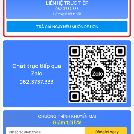
LIÊN HỆ TRỰC TIẾP
082.3737.333
Để có giá tốt nhất
TRẢ GIÁ NGAY NẾU MUỐN RẺ HƠN
Chát trực tiếp qua
Zalo
082.3737.333
CHƯƠNG TRÌNH KHUYẾN MÃI
Giảm tới 5%
Đăng ký ngay