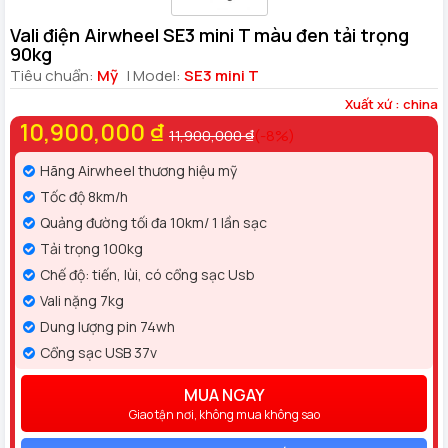
Vali điện Airwheel SE3 mini T màu đen tải trọng
90kg
Tiêu chuẩn:
Mỹ
| Model:
SE3 mini T
Xuất xứ : china
10,900,000 ₫
11,900,000 ₫
(-8%)
Hãng Airwheel thương hiệu mỹ
Tốc độ 8km/h
Quảng đường tối đa 10km/ 1 lần sạc
Tải trọng 100kg
Chế độ: tiến, lùi, có cổng sạc Usb
Vali nặng 7kg
Dung lượng pin 74wh
Cổng sạc USB 37v
MUA NGAY
Giao tận nơi, không mua không sao