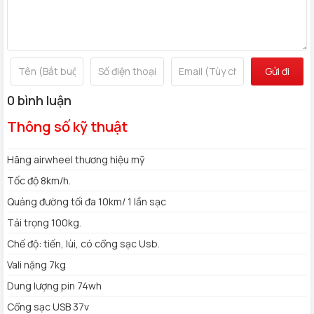
4.9/5 sao.
Vì chất lượng vượt trội nên Bao đổi trả hoàn tiền 100% thoải
mái nếu không hài lòng.
Gửi đi
0 bình luận
Thông số kỹ thuật
Hãng airwheel thương hiệu mỹ
Tốc độ 8km/h.
Quảng đường tối đa 10km/ 1 lần sạc
Tải trọng 100kg.
Chế độ: tiến, lùi, có cổng sạc Usb.
Vali nặng 7kg
Dung lượng pin 74wh
Cổng sạc USB 37v