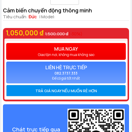
Cảm biến chuyển động thông minh
Tiêu chuẩn:
Đức
| Model:
1,050,000 ₫
1,500,000 ₫
(-30%)
MUA NGAY
Giao tận nơi, không mua không sao
LIÊN HỆ TRỰC TIẾP
082.3737.333
Để có giá tốt nhất
TRẢ GIÁ NGAY NẾU MUỐN RẺ HƠN
Chát trực tiếp qua