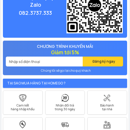
Zalo
082.3737.333
CHƯƠNG TRÌNH KHUYẾN MÃI
Giảm tới 5%
Đăng ký ngay
Chúng tôi sẽ gọi lại cho quý khách
TẠI SAO MUA HÀNG TẠI HOMEGO ?
Cam kết
Nhận đổi trả
Bảo hành
hàng nhập khẩu
trong 30 ngày
tại nhà