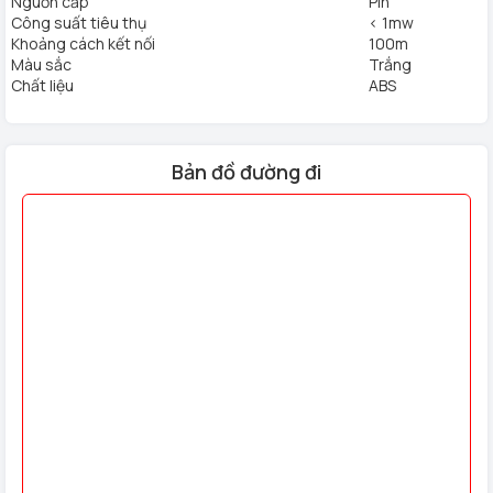
Nguồn cấp
Pin
hiển thị nhà thông minh, Homego chính là sự lựa chọn dành
Công suất tiêu thụ
< 1mw
cho bạn.
Khoảng cách kết nối
100m
Màu sắc
Trắng
Chất liệu
ABS
Bản đồ đường đi