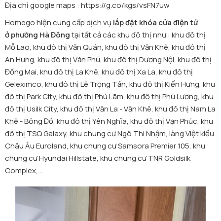
Địa chỉ google maps :
https://g.co/kgs/vsFN7uw
Homego hiện cung cấp dịch vụ
lắp đặt khóa cửa điện tử
ở phường Hà Đông
tại tất cả các khu đô thị như : khu đô thị
Mỗ Lao, khu đô thị Văn Quán, khu đô thị Văn Khê, khu đô thị
An Hưng, khu đô thị Văn Phú, khu đô thị Dương Nội, khu đô thị
Đồng Mai, khu đô thị La Khê, khu đô thị Xa La, khu đô thị
Geleximco, khu đô thị Lê Trọng Tấn, khu đô thị Kiến Hưng, khu
đô thị Park City, khu đô thị Phú Lãm, khu đô thị Phú Lương, khu
đô thị Usilk City, khu đô thị Văn La - Văn Khê, khu đô thị Nam La
Khê - Bông Đỏ, khu đô thị Yên Nghĩa, khu đô thị Vạn Phúc, khu
đô thị TSQ Galaxy, khu chung cư Ngô Thì Nhậm, làng Việt kiều
Châu Âu Euroland, khu chung cư Samsora Premier 105, khu
chung cư Hyundai Hillstate, khu chung cư TNR Goldsilk
Complex,....