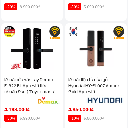
-20%
8.900.000₫
-30%
5.690.000₫
Khoá cửa vân tay Demax
Khoá điện tử cửa gỗ
EL622 BL App wifi tiêu
Hyundai HY-SL007 Amber
chuẩn Đức ( Tuya smart /
Gold App wifi
App TTlock wifi )
4.193.000₫
4.950.000₫
-30%
5.990.000₫
-10%
5.500.000₫