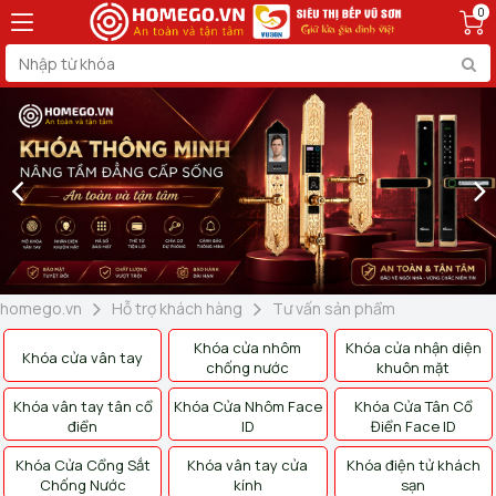
0
homego.vn
Hỗ trợ khách hàng
Tư vấn sản phẩm
Khóa cửa nhôm
Khóa cửa nhận diện
Khóa cửa vân tay
chống nước
khuôn mặt
Khóa vân tay tân cổ
Khóa Cửa Nhôm Face
Khóa Cửa Tân Cổ
điển
ID
Điển Face ID
Khóa Cửa Cổng Sắt
Khóa vân tay cửa
Khóa điện tử khách
Chống Nước
kính
sạn