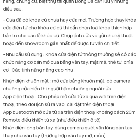
riêng, chung cư, biệt thự tại quận Đống Đa cần lưu ý những
điều sau:
- Cửa đã có khóa cũ chưa hay cửa mới. Trường hợp thay khóa
cửa điện tử cho khóa cơ cũ thì cần chọn loại khóa thích hợp
bản to che các lỗ khóa cũ. Chụp ảnh cửa và gửi cho kỹ thuật
hoặc đến showroom
gần nhất
để được tư vấn chi tiết.
- Nhu cầu sử dụng : Khóa cửa điện tử thông thường sẽ có các
chức năng cơ bản mở cửa bằng vân tay, mật mã, thẻ từ, chìa
cơ . Các tính năng nâng cao như :
Nhận diện khuôn mặt : mở cửa bằng khuôn mặt, có camera
chuông cửa hiển thị người bấm chuông ngoài cửa
App điện thoại : Cho phép mở cửa từ xa qua wifi trên điện
thoại, theo dõi lịch sử ra vào, cài đặt trên điện thoại
App buetooth mở cửa từ xa trên điện thoại khoảng cách 20m
Remote điều khiển từ xa (như điều khiển ô tô)
Nhận diện lòng bàn tay, dùng camera quét vân lòng bàn tay
thay cho vân tay (trường hợp vân tay mờ, mòn)