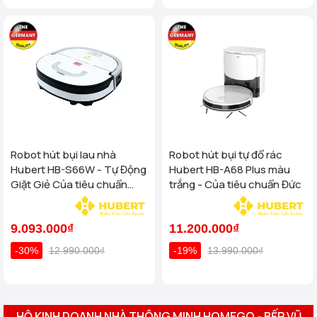
Robot hút bụi lau nhà
Robot hút bụi tự đổ rác
Hubert HB-S66W - Tự Động
Hubert HB-A68 Plus màu
Giặt Giẻ Của tiêu chuẩn
trắng - Của tiêu chuẩn Đức
Đức
9.093.000₫
11.200.000₫
-30%
12.990.000₫
-19%
13.990.000₫
HỘ KINH DOANH NHÀ THÔNG MINH HOMEGO - BẾP VŨ