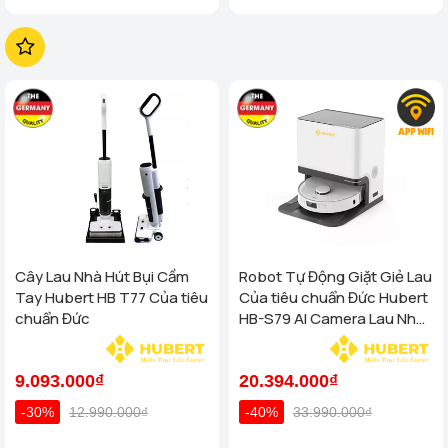
Cây Lau Nhà Hút Bụi Cầm
Robot Tự Động Giặt Giẻ Lau
Tay Hubert HB T77 Của tiêu
Của tiêu chuẩn Đức Hubert
chuẩn Đức
HB-S79 AI Camera Lau Nhà
Hút Bụi, diệt khuẩn
9.093.000₫
20.394.000₫
-30%
12.990.000₫
-40%
33.990.000₫