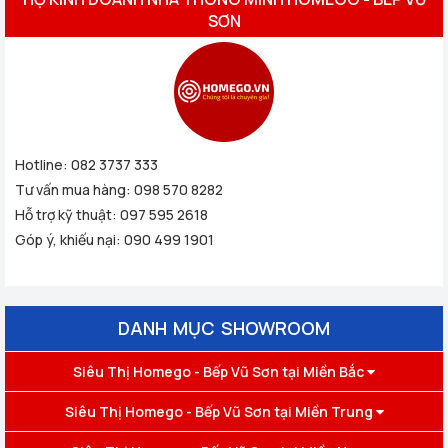
SƠN
Hotline:
082 3737 333
Tư vấn mua hàng:
098 570 8282
Hỗ trợ kỹ thuật:
097 595 2618
Góp ý, khiếu nại:
090 499 1901
DANH MỤC SHOWROOM
Siêu Thị Homego - Bếp Vũ Sơn tại Miền Bắc
Siêu Thị Homego - Bếp Vũ Sơn tại Miền Trung