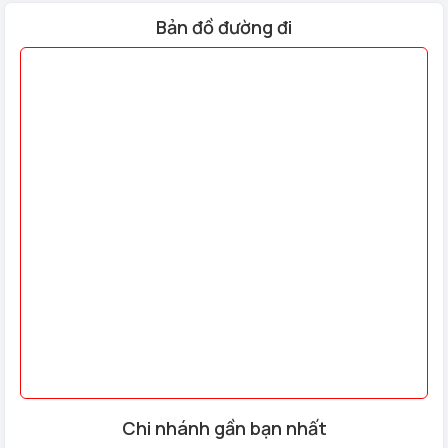
Bản đồ đường đi
Mở Két Sắt Philips SBX701-4B0 Vân Tay Nhập Khẩu Khi Hết
Pin Như Thế Nào?
Két sắt Philips SBX701-4B0
có vị trí đặt pin bên trong
Chi nhánh gần bạn nhất
nhằm đảm bảo an toàn nên trong trường hợp đã được