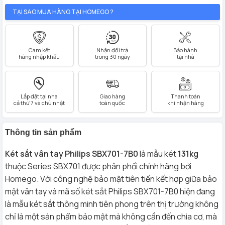
TẠI SAO MUA HÀNG TẠI HOMEGO ?
Cam kết
Nhận đổi trả
Bảo hành
hàng nhập khẩu
trong 30 ngày
tại nhà
Lắp đặt tại nhà
Giao hàng
Thanh toán
cả thứ 7 và chủ nhật
toàn quốc
khi nhận hàng
Thông tin sản phẩm
Két sắt vân tay Philips SBX701-7B0
là mẫu két
131kg
thuộc Series SBX701 được phân phối chính hãng bởi
Homego. Với công nghệ bảo mật tiên tiến kết hợp giữa bảo
mật vân tay và mã số két sắt Philips SBX701-7B0 hiện đang
là mẫu két sắt thông minh tiên phong trên thị trường không
chỉ là một sản phẩm bảo mật mà không cần đến chìa cơ, mà