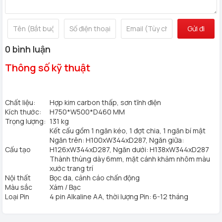
mở. Nếu là đèn đỏ: két từ chối mở cửa, vui lòng lau khô ngón
tay và thực hiện lại bước 1.
Gửi đi
3/ Mở bằng chìa khẩn cấp:
0 bình luận
Bước 1:
Mở nắp đậy chìa khẩn cấp, lắp chìa vào và xoay nhẹ
Thông số kỹ thuật
Bước 2:
Kéo nhẹ cửa ra. Vì là chìa chống làm giả nên quý
khách vui lòng giữ cẩn thận chìa cơ
TÍNH NĂNG NỔI TRỘI CỦA KÉT SẮT PHILLIPS SBX701-7B0
Chất liệu:
Hợp kim carbon thấp, sơn tĩnh điện
131KG
Kích thước:
H750*W500*D460 MM
Trọng lượng:
131 kg
EASY ACCESS:
Két sắt trụy nhập không cần chìa khóa cao
Kết cấu gồm 1 ngăn kéo, 1 đợt chia, 1 ngăn bí mật
cấp
Ngăn trên: H100xW344xD287, Ngăn giữa:
Cấu tạo
H126xW344xD287, Ngăn dưới: H138xW344xD287
VÂN TAY:
Công nghệ vân tay chất bán dẫn cao cấp
Thành thùng dày 6mm, mặt cánh khảm nhôm màu
xước trang trí
TAY NẮM:
Tay nắm không tải trọng nhẹ nhàng mở cửa
Nội thất
Bọc da, cảnh cáo chấn động
Màu sắc
Xám / Bạc
APP:
Liên kết với app điện thoại quản lý việc mở khóa két
Loại Pin
4 pin Alkaline AA, thời lượng Pin: 6-12 tháng