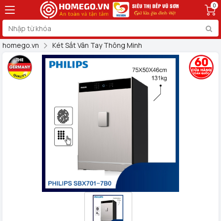
0
homego.vn
Két Sắt Vân Tay Thông Minh