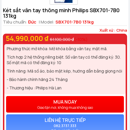
Két sắt vân tay thông minh Philips SBX701-7B0
131kg
Tiêu chuẩn:
Đức
| Model:
SBX701-7B0 131kg
Xuất xứ : China
54,990,000 ₫
61,100,000 ₫
(-10%)
Phương thức mở khóa: Mở khóa bằng vân tay, mật mã.
Tích hợp 2 hệ thống riêng biệt. Số vân tay có thể đăng ký: 30.
Số mật mã có thể đăng ký: 10
Tính năng: Mã số ảo, bảo mật kép, hướng dẫn bằng giọng nói
- Bảo hành chính hãng 24 Tháng
- Thương hiệu : Philips Hà Lan
MUA NGAY
Giao tận nơi, không mua không sao
LIÊN HỆ TRỰC TIẾP
082.3737.333