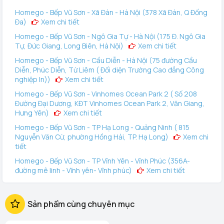
đèn cảnh báo sắp cạn nguồn năng lượng mà bạn vẫn chưa
Homego - Bếp Vũ Sơn - Xã Đàn - Hà Nội (378 Xã Đàn, Q Đống
Đa)
Xem chi tiết
kịp thay thì có thể dùng chìa khoá cơ khẩn cấp để mở ra và
thay pin ở bên trong. Hãy giữ chìa cơ cách cẩn thận và đảm
Homego - Bếp Vũ Sơn - Ngô Gia Tự - Hà Nội (175 Đ. Ngô Gia
Tự, Đức Giang, Long Biên, Hà Nội)
Xem chi tiết
bảo việc sử dụng pin thuộc dòng Akaline (pin khô) bạn nhé,
có thể tham khảo 2 thương hiệu pin tốt và nổi tiếng là pin
Homego - Bếp Vũ Sơn - Cầu Diễn - Hà Nội (75 đường Cầu
Diễn, Phúc Diễn, Từ Liêm ( Đối diện Trường Cao đẳng Công
Panasonic và pin Maxwell.
nghiệp In))
Xem chi tiết
Homego - Bếp Vũ Sơn - Vinhomes Ocean Park 2 ( Số 208
Đường Đại Dương, KĐT Vinhomes Ocean Park 2, Văn Giang,
Hưng Yên)
Xem chi tiết
Homego - Bếp Vũ Sơn - TP Hạ Long - Quảng Ninh ( 815
Nguyễn Văn Cừ, phường Hồng Hải, TP. Hạ Long)
Xem chi
tiết
Homego - Bếp Vũ Sơn - TP Vĩnh Yên - Vĩnh Phúc (356A-
đường mê linh - Vĩnh yên- Vĩnh phúc)
Xem chi tiết
Homego - Vinhomes Ocean Park 3 (144 Vịnh Thiên Đường 2
- Vinhomes Ocean Park 3, Văn Giang, Hưng Yên)
Xem
Sản phẩm cùng chuyên mục
chi tiết
Homego - Bếp Vũ Sơn - Tô Hiệu - TP Hải Phòng (289 Tô