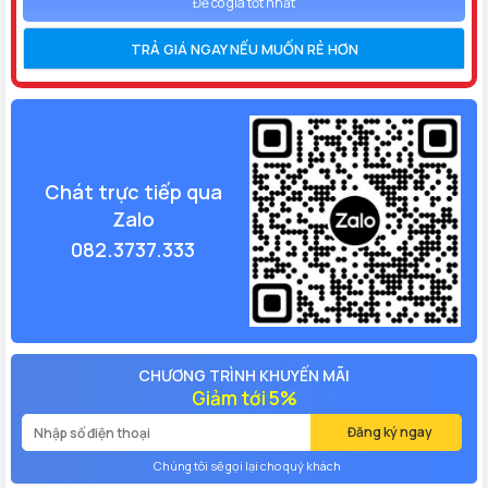
Để có giá tốt nhất
TRẢ GIÁ NGAY NẾU MUỐN RẺ HƠN
Chát trực tiếp qua
Zalo
082.3737.333
CHƯƠNG TRÌNH KHUYẾN MÃI
Giảm tới 5%
Đăng ký ngay
Chúng tôi sẽ gọi lại cho quý khách