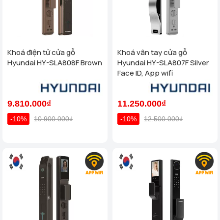
khuôn mặt
tại Homego. Liên hẹ hotline :
082.3737.333
để được
tư vấn miễn phí
Bảo hành
: Bảo hành 3 năm tại hệ thống hơn 50 Showroom
Homego - Bếp Vũ Sơn trên toàn quốc
Khoá điện tử cửa gỗ
Khoá vân tay cửa gỗ
Hyundai HY-SLA808F Brown
Hyundai HY-SLA807F Silver
Face ID, App wifi
9.810.000₫
11.250.000₫
-10%
10.900.000₫
-10%
12.500.000₫