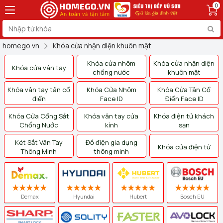
0
homego.vn
Khóa cửa nhận diện khuôn mặt
Khóa cửa nhôm
Khóa cửa nhận diện
Khóa cửa vân tay
chống nước
khuôn mặt
Khóa vân tay tân cổ
Khóa Cửa Nhôm
Khóa Cửa Tân Cổ
điển
Face ID
Điển Face ID
Khóa Cửa Cổng Sắt
Khóa vân tay cửa
Khóa điện tử khách
Chống Nước
kính
sạn
Két Sắt Vân Tay
Đồ điện gia dụng
Khóa cửa điện tử
Thông Minh
thông minh
Demax
Hyundai
Hubert
Bosch EU