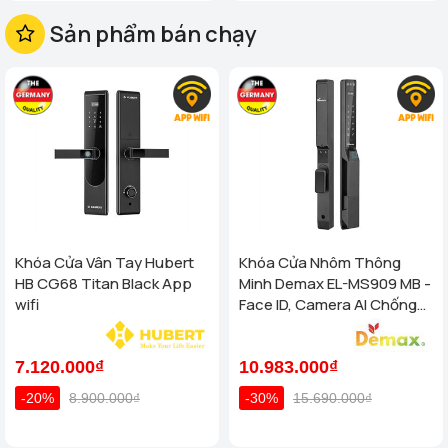
Sản phẩm bán chạy
Khóa Cửa Vân Tay Hubert
Khóa Cửa Nhôm Thông
HB CG68 Titan Black App
Minh Demax EL-MS909 MB -
wifi
Face ID, Camera AI Chống
Nước IP66 Cho Cửa Nhôm
Cao Cấp
7.120.000₫
10.983.000₫
-20%
8.900.000₫
-30%
15.690.000₫