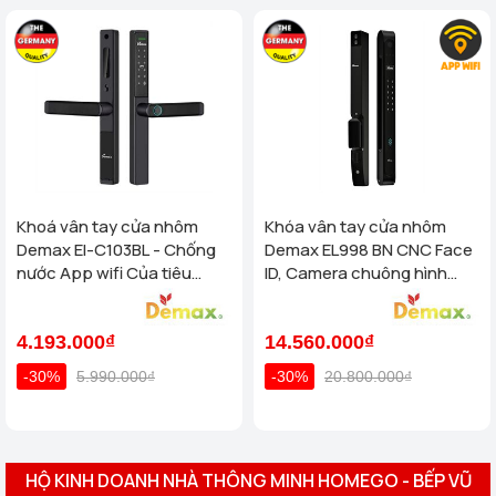
Khoá vân tay cửa nhôm
Khóa vân tay cửa nhôm
Demax El-C103BL - Chống
Demax EL998 BN CNC Face
nước App wifi Của tiêu
ID, Camera chuông hình
chuẩn Đức
chống nước của tiêu chuẩn
Đức
4.193.000₫
14.560.000₫
-30%
5.990.000₫
-30%
20.800.000₫
HỘ KINH DOANH NHÀ THÔNG MINH HOMEGO - BẾP VŨ