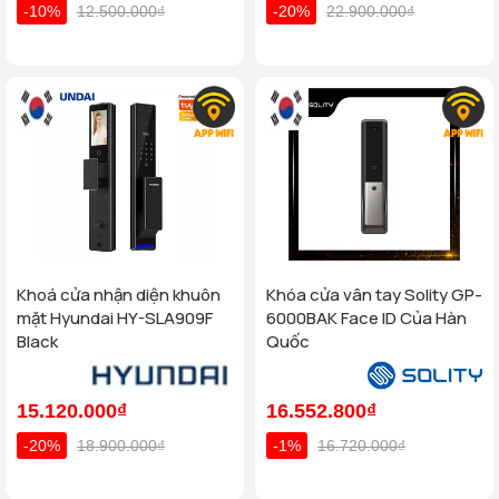
-10%
12.500.000₫
-20%
22.900.000₫
Khoá cửa nhận diện khuôn
Khóa cửa vân tay Solity GP-
mặt Hyundai HY-SLA909F
6000BAK Face ID Của Hàn
Black
Quốc
15.120.000₫
16.552.800₫
-20%
18.900.000₫
-1%
16.720.000₫