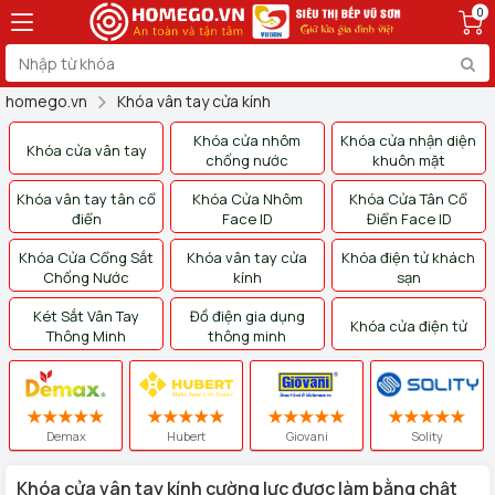
0
homego.vn
Khóa vân tay cửa kính
Khóa cửa nhôm
Khóa cửa nhận diện
Khóa cửa vân tay
chống nước
khuôn mặt
Khóa vân tay tân cổ
Khóa Cửa Nhôm
Khóa Cửa Tân Cổ
điển
Face ID
Điển Face ID
Khóa Cửa Cổng Sắt
Khóa vân tay cửa
Khóa điện tử khách
Chống Nước
kính
sạn
Két Sắt Vân Tay
Đồ điện gia dụng
Khóa cửa điện tử
Thông Minh
thông minh
Demax
Hubert
Giovani
Solity
Khóa cửa vân tay kính cường lực được làm bằng chật