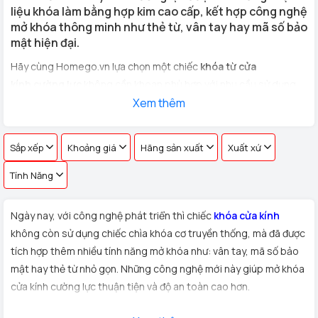
liệu khóa làm bằng hợp kim cao cấp, kết hợp công nghệ
mở khóa thông minh như thẻ từ, vân tay hay mã số bảo
mật hiện đại.
Hãy cùng Homego.vn lựa chọn một chiếc
khóa từ cửa
kính cường lực
không cần khoan phù hợp với nhu cầu sử dụng
cho
cửa kính văn phòng, cửa hàng, nhà riêng
Xem thêm
với hơn 100 vân
tay khác nhau !
Sắp xếp
Khoảng giá
Hãng sản xuất
Xuất xứ
Tính Năng
Ngày nay, với công nghệ phát triển thì chiếc
khóa cửa kính
không còn sử dụng chiếc chìa khóa cơ truyền thống, mà đã được
tích hợp thêm nhiều tính năng mở khóa như: vân tay, mã số bảo
mật hay thẻ từ nhỏ gọn. Những công nghệ mới này giúp mở khóa
cửa kính cường lực thuận tiện và độ an toàn cao hơn.
Xuất xứ:
Sản phẩm
khóa cửa kính cường lực
được Homego