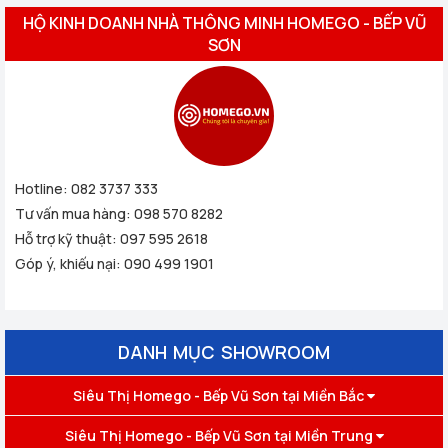
HỘ KINH DOANH NHÀ THÔNG MINH HOMEGO - BẾP VŨ
SƠN
Hotline:
082 3737 333
Tư vấn mua hàng:
098 570 8282
Hỗ trợ kỹ thuật:
097 595 2618
Góp ý, khiếu nại:
090 499 1901
DANH MỤC SHOWROOM
Siêu Thị Homego - Bếp Vũ Sơn tại Miền Bắc
Siêu Thị Homego - Bếp Vũ Sơn tại Miền Trung