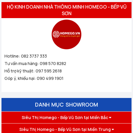
HỘ KINH DOANH NHÀ THÔNG MINH HOMEGO - BẾP VŨ
SƠN
Hotline:
082 3737 333
Tư vấn mua hàng:
098 570 8282
Hỗ trợ kỹ thuật:
097 595 2618
Góp ý, khiếu nại:
090 499 1901
DANH MỤC SHOWROOM
Siêu Thị Homego - Bếp Vũ Sơn tại Miền Bắc
Siêu Thị Homego - Bếp Vũ Sơn tại Miền Trung