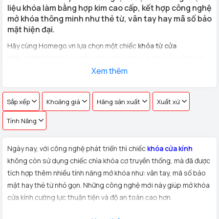
liệu khóa làm bằng hợp kim cao cấp, kết hợp công nghệ
mở khóa thông minh như thẻ từ, vân tay hay mã số bảo
mật hiện đại.
Hãy cùng Homego.vn lựa chọn một chiếc
khóa từ cửa
kính cường lực
không cần khoan phù hợp với nhu cầu sử dụng
cho
cửa kính văn phòng, cửa hàng, nhà riêng
Xem thêm
với hơn 100 vân
tay khác nhau !
Sắp xếp
Khoảng giá
Hãng sản xuất
Xuất xứ
Tính Năng
Ngày nay, với công nghệ phát triển thì chiếc
khóa cửa kính
không còn sử dụng chiếc chìa khóa cơ truyền thống, mà đã được
tích hợp thêm nhiều tính năng mở khóa như: vân tay, mã số bảo
mật hay thẻ từ nhỏ gọn. Những công nghệ mới này giúp mở khóa
cửa kính cường lực thuận tiện và độ an toàn cao hơn.
Xuất xứ:
Sản phẩm
khóa cửa kính cường lực
được Homego