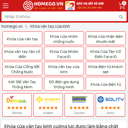
0
homego.vn
Khóa vân tay cửa kính
Khóa cửa nhôm
Khóa cửa nhận diện
Khóa cửa vân tay
chống nước
khuôn mặt
Khóa vân tay tân cổ
Khóa Cửa Nhôm
Khóa Cửa Tân Cổ
điển
Face ID
Điển Face ID
Khóa Cửa Cổng Sắt
Khóa vân tay cửa
Khóa điện tử khách
Chống Nước
kính
sạn
Két Sắt Vân Tay
Đồ điện gia dụng
Khóa cửa điện tử
Thông Minh
thông minh
Demax
Hubert
Giovani
Solity
Khóa cửa vân tay kính cường lực được làm bằng chật