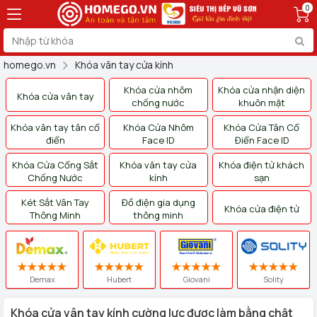
0
homego.vn
Khóa vân tay cửa kính
Khóa cửa nhôm
Khóa cửa nhận diện
Khóa cửa vân tay
chống nước
khuôn mặt
Khóa vân tay tân cổ
Khóa Cửa Nhôm
Khóa Cửa Tân Cổ
điển
Face ID
Điển Face ID
Khóa Cửa Cổng Sắt
Khóa vân tay cửa
Khóa điện tử khách
Chống Nước
kính
sạn
Két Sắt Vân Tay
Đồ điện gia dụng
Khóa cửa điện tử
Thông Minh
thông minh
Demax
Hubert
Giovani
Solity
Khóa cửa vân tay kính cường lực được làm bằng chật