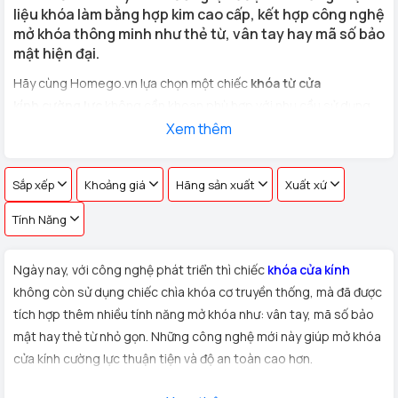
liệu khóa làm bằng hợp kim cao cấp, kết hợp công nghệ
mở khóa thông minh như thẻ từ, vân tay hay mã số bảo
mật hiện đại.
Hãy cùng Homego.vn lựa chọn một chiếc
khóa từ cửa
kính cường lực
không cần khoan phù hợp với nhu cầu sử dụng
cho
cửa kính văn phòng, cửa hàng, nhà riêng
Xem thêm
với hơn 100 vân
tay khác nhau !
Sắp xếp
Khoảng giá
Hãng sản xuất
Xuất xứ
Tính Năng
Ngày nay, với công nghệ phát triển thì chiếc
khóa cửa kính
không còn sử dụng chiếc chìa khóa cơ truyền thống, mà đã được
tích hợp thêm nhiều tính năng mở khóa như: vân tay, mã số bảo
mật hay thẻ từ nhỏ gọn. Những công nghệ mới này giúp mở khóa
cửa kính cường lực thuận tiện và độ an toàn cao hơn.
Xuất xứ:
Sản phẩm
khóa cửa kính cường lực
được Homego