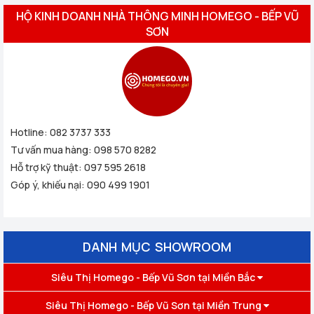
HỘ KINH DOANH NHÀ THÔNG MINH HOMEGO - BẾP VŨ
SƠN
Hotline:
082 3737 333
Tư vấn mua hàng:
098 570 8282
Hỗ trợ kỹ thuật:
097 595 2618
Góp ý, khiếu nại:
090 499 1901
DANH MỤC SHOWROOM
Siêu Thị Homego - Bếp Vũ Sơn tại Miền Bắc
Siêu Thị Homego - Bếp Vũ Sơn tại Miền Trung