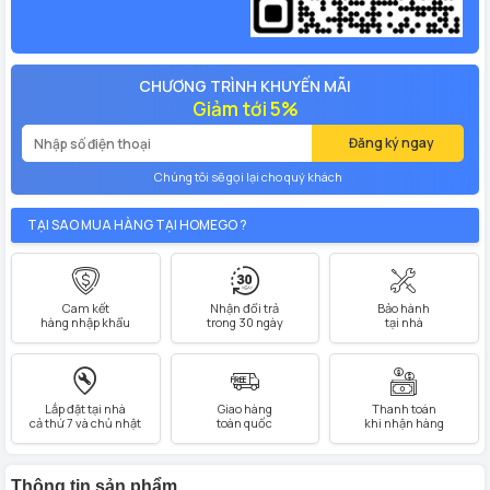
CHƯƠNG TRÌNH KHUYẾN MÃI
Giảm tới 5%
Đăng ký ngay
Chúng tôi sẽ gọi lại cho quý khách
TẠI SAO MUA HÀNG TẠI HOMEGO ?
Cam kết
Nhận đổi trả
Bảo hành
hàng nhập khẩu
trong 30 ngày
tại nhà
Lắp đặt tại nhà
Giao hàng
Thanh toán
cả thứ 7 và chủ nhật
toàn quốc
khi nhận hàng
Thông tin sản phẩm