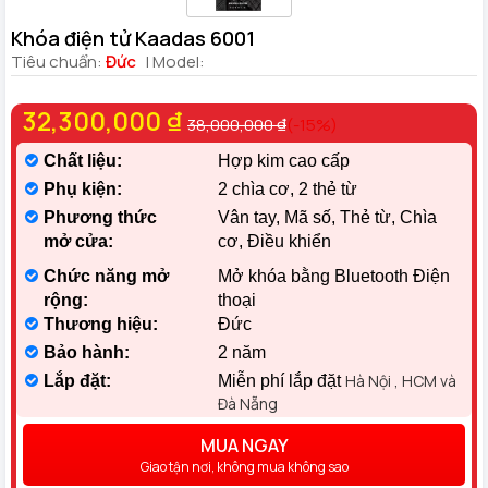
Khóa điện tử Kaadas 6001
Tiêu chuẩn:
Đức
| Model:
32,300,000 ₫
38,000,000 ₫
(-15%)
Chất liệu:
Hợp kim cao cấp
Phụ kiện:
2 chìa cơ, 2 thẻ từ
Phương thức
Vân tay, Mã số, Thẻ từ, Chìa
mở cửa:
cơ, Điều khiển
Chức năng mở
Mở khóa bằng Bluetooth Điện
rộng:
thoại
Thương hiệu:
Đức
Bảo hành:
2 năm
Hà Nội , HCM và
Lắp đặt:
Miễn phí lắp đặt
Đà Nẵng
MUA NGAY
Giao tận nơi, không mua không sao