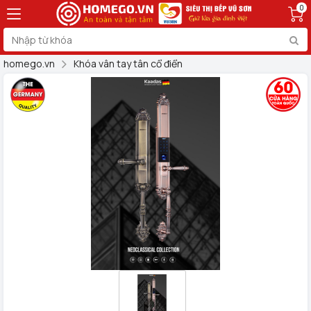
0
homego.vn
Khóa vân tay tân cổ điển