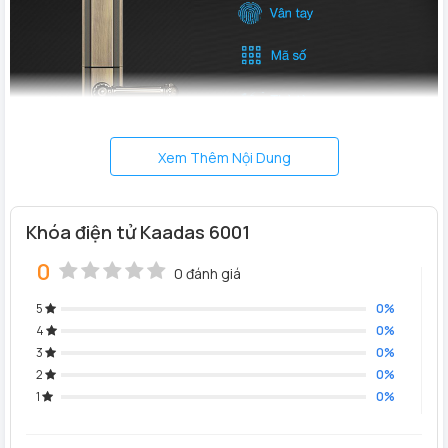
Xem Thêm Nội Dung
Khóa điện tử Kaadas 6001
0
0 đánh giá
5
0%
4
0%
3
0%
2
0%
1
0%