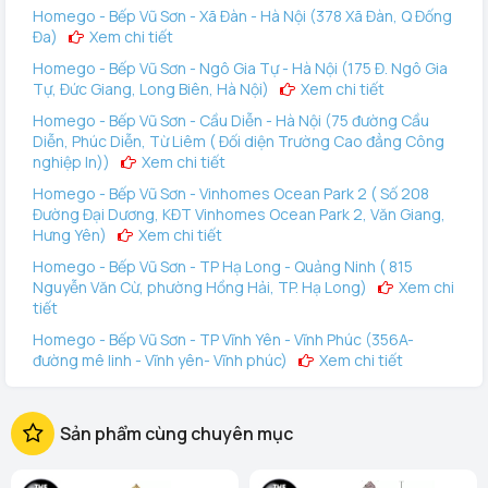
Homego - Bếp Vũ Sơn - Xã Đàn - Hà Nội (378 Xã Đàn, Q Đống
Đa)
Xem chi tiết
Homego - Bếp Vũ Sơn - Ngô Gia Tự - Hà Nội (175 Đ. Ngô Gia
Tự, Đức Giang, Long Biên, Hà Nội)
Xem chi tiết
Homego - Bếp Vũ Sơn - Cầu Diễn - Hà Nội (75 đường Cầu
Diễn, Phúc Diễn, Từ Liêm ( Đối diện Trường Cao đẳng Công
nghiệp In))
Xem chi tiết
Homego - Bếp Vũ Sơn - Vinhomes Ocean Park 2 ( Số 208
Đường Đại Dương, KĐT Vinhomes Ocean Park 2, Văn Giang,
Hưng Yên)
Xem chi tiết
Homego - Bếp Vũ Sơn - TP Hạ Long - Quảng Ninh ( 815
Nguyễn Văn Cừ, phường Hồng Hải, TP. Hạ Long)
Xem chi
tiết
Homego - Bếp Vũ Sơn - TP Vĩnh Yên - Vĩnh Phúc (356A-
đường mê linh - Vĩnh yên- Vĩnh phúc)
Xem chi tiết
Homego - Vinhomes Ocean Park 3 (144 Vịnh Thiên Đường 2
- Vinhomes Ocean Park 3, Văn Giang, Hưng Yên)
Xem
Sản phẩm cùng chuyên mục
chi tiết
Homego - Bếp Vũ Sơn - Tô Hiệu - TP Hải Phòng (289 Tô
Hiệu, Q Lê Chân. TP Hải Phòng)
Xem chi tiết