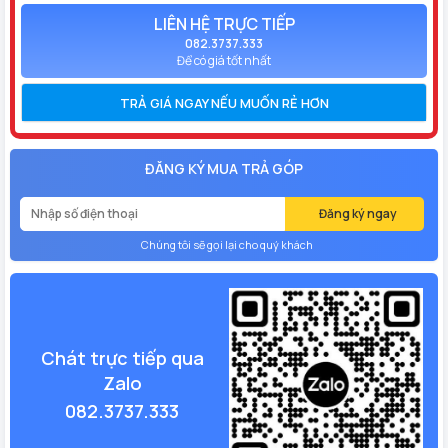
LIÊN HỆ TRỰC TIẾP
082.3737.333
Để có giá tốt nhất
TRẢ GIÁ NGAY NẾU MUỐN RẺ HƠN
ĐĂNG KÝ MUA TRẢ GÓP
Đăng ký ngay
Chúng tôi sẽ gọi lại cho quý khách
Chát trực tiếp qua
Zalo
082.3737.333