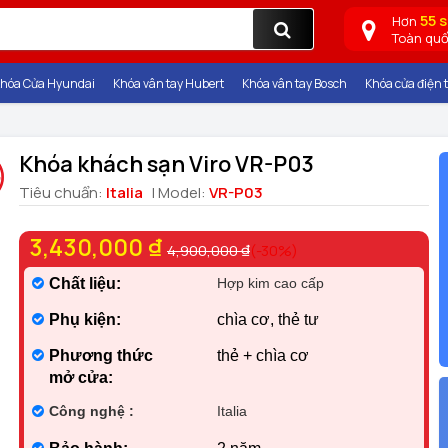
55 
Hơn
Toàn qu
hóa Cửa Hyundai
Khóa vân tay Hubert
Khóa vân tay Bosch
Khóa cửa điện t
Khóa khách sạn Viro VR-P03
Tiêu chuẩn:
Italia
| Model:
VR-P03
3,430,000 ₫
4,900,000 ₫
(-30%)
Chất liệu:
Hợp kim cao cấp
Phụ kiện:
chìa cơ, thẻ tư
Phương thức
thẻ + chìa cơ
mở cửa:
Công nghệ :
Italia