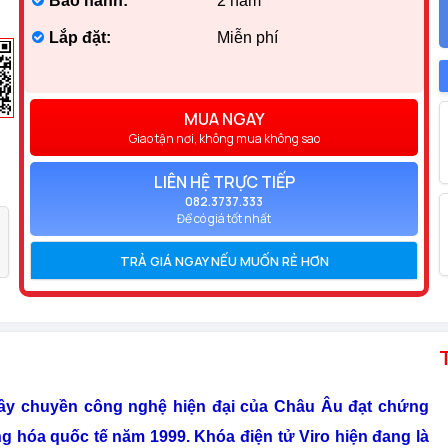
Bảo hành:
2 năm
Lắp đặt:
Miễn phí
MUA NGAY
Giao tận nơi, không mua không sao
LIÊN HỆ TRỰC TIẾP
082.3737.333
Để có giá tốt nhất
TRẢ GIÁ NGAY NẾU MUỐN RẺ HƠN
dây chuyền công nghệ hiện đại của Châu Âu đạt chứng
g hóa quốc tế năm 1999. Khóa điện tử Viro hiện đang là