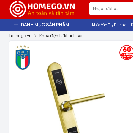
DANH MỤC SẢN PHẨM
Khóa Vân Tay Demax
K
homego.vn
Khóa điện tử khách sạn