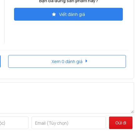
Bạn đã dùng sản phẩm này?
Viết đánh giá
a
Xem 0 đánh giá
NG ĐỊNH ĐẲNG CẤP KHÁCH SẠN CỦA BẠN
t trong những điểm nhận mạnh mẽ khẳng định đẳng cấp khách
g trải nghiệm tuyệt với, an tâm môi khi tìm đến khách sạn
Gửi đi