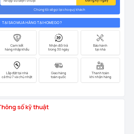
Đăng ký ngay
Chúng tôi sẽ gọi lại cho quý khách
TẠI SAO MUA HÀNG TẠI HOMEGO ?
Cam kết
Nhận đổi trả
Bảo hành
hàng nhập khẩu
trong 30 ngày
tại nhà
Lắp đặt tại nhà
Giao hàng
Thanh toán
cả thứ 7 và chủ nhật
toàn quốc
khi nhận hàng
Thông số kỹ thuật