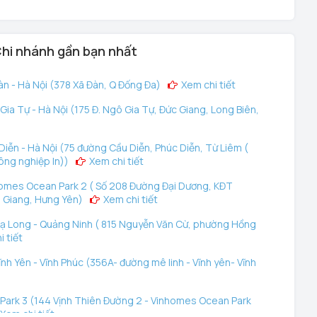
hi nhánh gần bạn nhất
n - Hà Nội (378 Xã Đàn, Q Đống Đa)
Xem chi tiết
ia Tự - Hà Nội (175 Đ. Ngô Gia Tự, Đức Giang, Long Biên,
iễn - Hà Nội (75 đường Cầu Diễn, Phúc Diễn, Từ Liêm (
ông nghiệp In))
Xem chi tiết
omes Ocean Park 2 ( Số 208 Đường Đại Dương, KĐT
 Giang, Hưng Yên)
Xem chi tiết
ạ Long - Quảng Ninh ( 815 Nguyễn Văn Cừ, phường Hồng
 tiết
nh Yên - Vĩnh Phúc (356A- đường mê linh - Vĩnh yên- Vĩnh
ark 3 (144 Vịnh Thiên Đường 2 - Vinhomes Ocean Park
Xem chi tiết