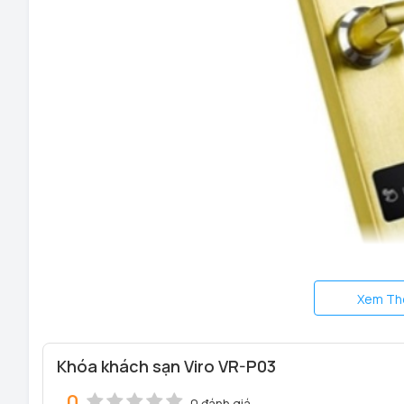
Xem Th
Khóa khách sạn Viro smart lock VR-P03
Khóa khách sạn Viro VR-P03
Chức năng Mở khóa thẻ, + chìa cơ
0
0 đánh giá