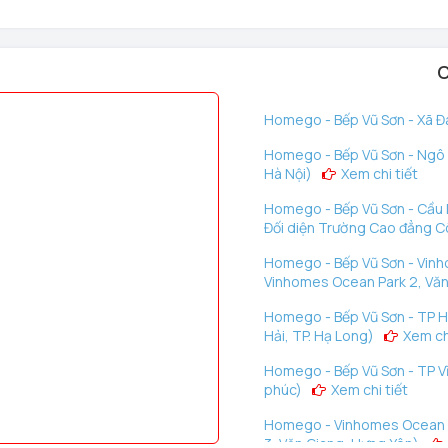
C
Homego - Bếp Vũ Sơn - Xã Đà
Homego - Bếp Vũ Sơn - Ngô G
Hà Nội)
Xem chi tiết
Homego - Bếp Vũ Sơn - Cầu D
Đối diện Trường Cao đẳng C
Homego - Bếp Vũ Sơn - Vinh
Vinhomes Ocean Park 2, Văn
Homego - Bếp Vũ Sơn - TP H
Hải, TP. Hạ Long)
Xem chi
Homego - Bếp Vũ Sơn - TP Vĩ
phúc)
Xem chi tiết
Homego - Vinhomes Ocean P
3, Văn Giang, Hưng Yên)