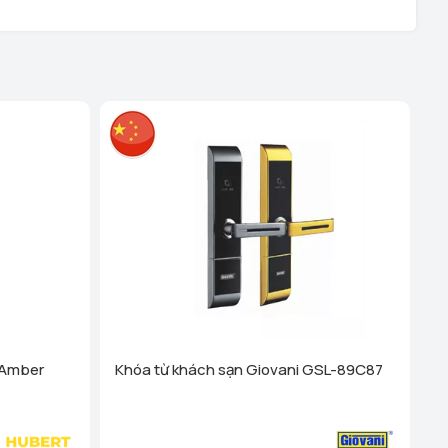
ệu - TP Hải Phòng (289 Tô Hiệu, Q Lê Chân. TP Hải
hanh Nghị - TP Hải Dương (248 Ngô Quyền, Lê Thanh
 tiết
i Dương (189 Ngô Quyền, P. Thanh Trung, Hải Dương)
ên Quang (Cổng Nhà Văn Hóa TDP Thôn Tân Phúc, Thị
 Dương)
Xem chi tiết
anh Hóa (Số 07 Đại Lộ Lê Lợi (Đối diện công viên Hội An)
)
Xem chi tiết
 Cống - TP Thanh Hóa (44 Đường Bà Triệu, Thái Hòa, tt.
Xem chi tiết
g Vương - Đà Nẵng (276 Hùng Vương, Quận Hải Châu)
 Amber
Khóa từ khách sạn Giovani GSL-89C87
ha Trang - Khánh Hoà (1276 đường 2/4, P Vạn Thắng
 Nha Trang)
Xem chi tiết