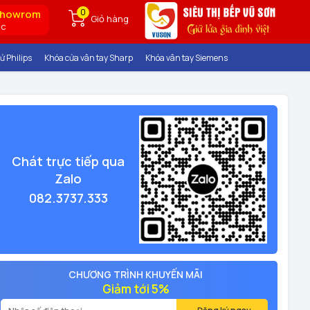
0
showrom
Giỏ hàng
ốc
ử Philips
Khóa cửa vân tay Sharp
Khóa vân tay Siemens
Chát trực tiếp qua
Zalo
082.3737.333
CHƯƠNG TRÌNH KHUYẾN MÃI
Giảm tới 5%