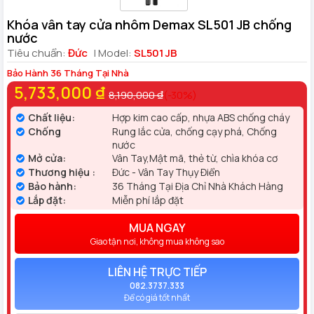
Khóa vân tay cửa nhôm Demax SL501 JB chống
nước
Tiêu chuẩn:
Đức
| Model:
SL501 JB
Bảo Hành 36 Tháng Tại Nhà
5,733,000 ₫
8,190,000 ₫
(-30%)
Chất liệu:
Hợp kim cao cấp, nhựa ABS chống cháy
Chống
Rung lắc cửa, chống cạy phá, Chống
nước
Mở cửa:
Vân Tay,Mật mã, thẻ từ, chìa khóa cơ
Thương hiệu :
Đức - Vân Tay Thụy Điển
Bảo hành:
36 Tháng Tại Địa Chỉ Nhà Khách Hàng
Lắp đặt:
Miễn phí lắp đặt
MUA NGAY
Giao tận nơi, không mua không sao
LIÊN HỆ TRỰC TIẾP
082.3737.333
Để có giá tốt nhất