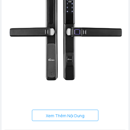
Khóa cửa nhôm khóa cửa nhôm vân tay Demax SL501 JB
Khóa cửa nhôm vân tay
Demax SL501 JB màu đen với 4
Xem Thêm Nội Dung
tính năng mở cửa bằng vân tay, mật mã, thẻ từ và chìa cơ.
Ngoài ra,
khóa cửa vân tay Demax SL501 JB
được trang bị