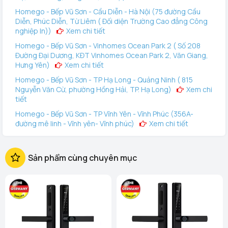
Homego - Bếp Vũ Sơn - Cầu Diễn - Hà Nội (75 đường Cầu
Diễn, Phúc Diễn, Từ Liêm ( Đối diện Trường Cao đẳng Công
nghiệp In))
Xem chi tiết
Homego - Bếp Vũ Sơn - Vinhomes Ocean Park 2 ( Số 208
Đường Đại Dương, KĐT Vinhomes Ocean Park 2, Văn Giang,
Hưng Yên)
Xem chi tiết
Homego - Bếp Vũ Sơn - TP Hạ Long - Quảng Ninh ( 815
Nguyễn Văn Cừ, phường Hồng Hải, TP. Hạ Long)
Xem chi
tiết
Homego - Bếp Vũ Sơn - TP Vĩnh Yên - Vĩnh Phúc (356A-
đường mê linh - Vĩnh yên- Vĩnh phúc)
Xem chi tiết
Homego - Vinhomes Ocean Park 3 (144 Vịnh Thiên Đường 2
- Vinhomes Ocean Park 3, Văn Giang, Hưng Yên)
Xem
Sản phẩm cùng chuyên mục
chi tiết
Homego - Bếp Vũ Sơn - Tô Hiệu - TP Hải Phòng (289 Tô
Hiệu, Q Lê Chân. TP Hải Phòng)
Xem chi tiết
Homego - Bếp Vũ Sơn - Lê Thanh Nghị - TP Hải Dương (248
Ngô Quyền, Lê Thanh Nghị, Hải Phòng)
Xem chi tiết
Homego - Ngô Quyền - TP Hải Dương (189 Ngô Quyền, P.