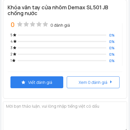
thêm tính năng báo động khi bị cạy phá, cảnh báo pin yếu
Khóa vân tay cửa nhôm Demax SL501 JB
mang lại sự an toàn hiệu quả cho người sử dụng.
chống nước
0
0 đánh giá
5
0%
4
0%
3
0%
2
0%
1
0%
Viết đánh giá
Xem 0 đánh giá
Tính năng sản phẩm khóa cửa nhôm vân tay Demax