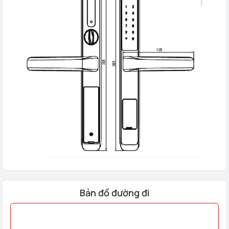
Liên hệ hotline : 0823737333 - 0985708282 để được tư vấn
miễn phí
Bản đồ đường đi