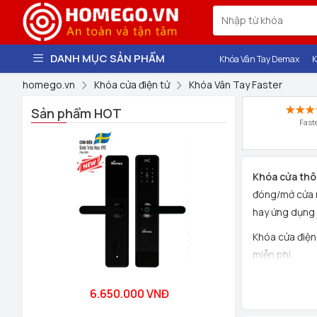
DANH MỤC SẢN PHẨM
Khóa Vân Tay Demax
K
homego.vn
Khóa cửa điện tử
Khóa Vân Tay Faster
Sản phẩm HOT
Fast
Khóa cửa thô
đóng/mở cửa m
hay ứng dụng 
Khóa cửa điện 
miễn phí.
6.650.000 VNĐ