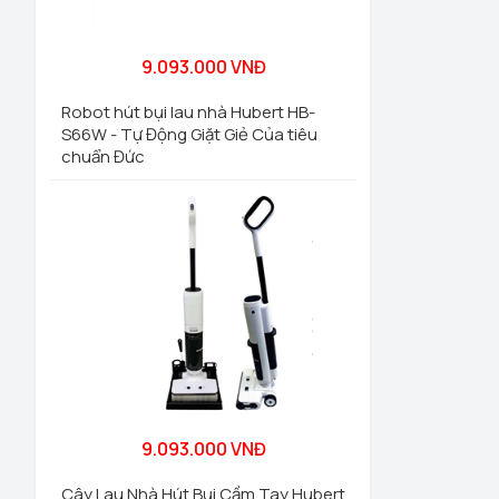
9.093.000 VNĐ
Robot hút bụi lau nhà Hubert HB-
S66W - Tự Động Giặt Giẻ Của tiêu
chuẩn Đức
9.093.000 VNĐ
Cây Lau Nhà Hút Bụi Cầm Tay Hubert