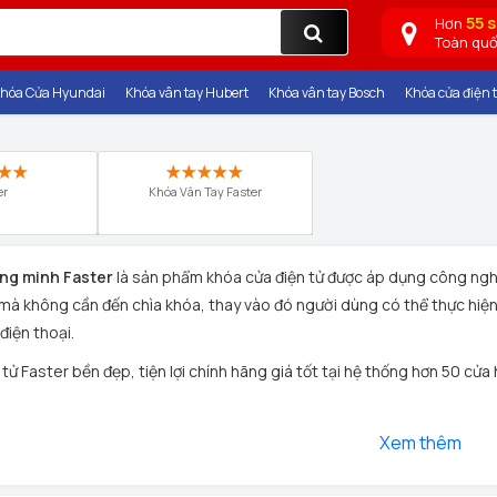
55 
Hơn
Toàn qu
hóa Cửa Hyundai
Khóa vân tay Hubert
Khóa vân tay Bosch
Khóa cửa điện t
er
Khóa Vân Tay Faster
ng minh Faster
là sản phẩm khóa cửa điện tử được áp dụng công ngh
à không cần đến chìa khóa, thay vào đó người dùng có thể thực hiện 
điện thoại.
tử Faster bền đẹp, tiện lợi chính hãng giá tốt tại hệ thống hơn 50 cử
Xem thêm