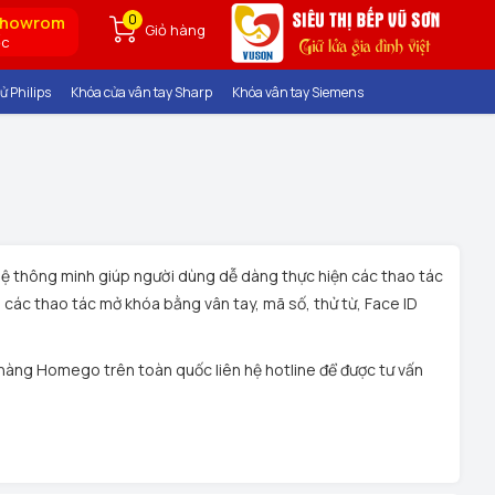
0
showrom
Giỏ hàng
ốc
ử Philips
Khóa cửa vân tay Sharp
Khóa vân tay Siemens
ệ thông minh giúp người dùng dễ dàng thực hiện các thao tác
các thao tác mở khóa bằng vân tay, mã số, thử từ, Face ID
a hàng Homego trên toàn quốc liên hệ hotline để được tư vấn